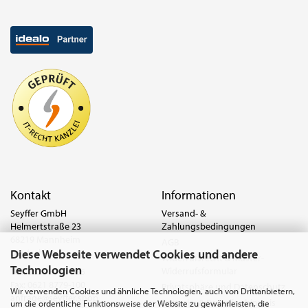
Kontakt
Informationen
Seyffer GmbH
Versand- &
Helmertstraße 23
Zahlungsbedingungen
68219 Mannheim
AGB
Diese Webseite verwendet Cookies und andere
Deutschland
Widerrufsrecht & Muster-
Technologien
Widerrufsformular
Tel.:
0621 8779-555
Fax: 0621 8779-100
Privatsphäre und Datenschutz
Wir verwenden Cookies und ähnliche Technologien, auch von Drittanbietern,
anfrage@seyffer.shop
Batterie- & Recyclinghinweis
um die ordentliche Funktionsweise der Website zu gewährleisten, die