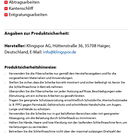
Abtragsarbeiten
Kantenschliff
Entgratungsarbeiten
Angaben zur Produktsicherheit:
Hersteller:
Klingspor AG, Hüttenstraße 36, 35708 Haiger,
Deutschland, E-Mail:
info@klingspor.de
Produktsicherheitshinweise:
Verwenden Sie die Fiberscheibe nur gemäß den Herstellerangaben und für die
vorgesehenen Materialien und Anwendungen.
Stellen Sie sicher, dass die Scheibe korrekt montiert und sicher befestigt ist, bevor Sie
die Schleifmaschine in Betrieb nehmen.
Überprüfen Sie die Fiberscheibe vor jeder Nutzung auf Risse, Beschädigungen oder
Abnutzung, um ein sicheres Arbeiten zu gewährleisten.
Tragen Sie geeignete Schutzausrüstung, einschließlich Schutzbrille, Atemschutzmaske
(z. B. FFP2 gegen Feinstaub), Gehörschutz und schnittfeste Handschuhe, um Augen,
Lunge und Hände zu schützen.
Verwenden Sie die Scheibe nur in gut belüfteten Bereichen oder mit geeigneter
Absaugung, um die Belastung durch Schleifstaub zu minimieren.
Halten Sie Hände, Haare und lose Kleidung von der laufenden Schleifmaschine fern, um
Verletzungen zu vermeiden.
Betreiben Sie die Schleifmaschine nicht über der maximal zulässigen Drehzahl der