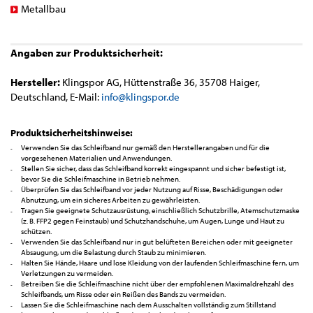
Metallbau
Angaben zur Produktsicherheit:
Hersteller:
Klingspor AG, Hüttenstraße 36, 35708 Haiger,
Deutschland, E-Mail:
info@klingspor.de
Produktsicherheitshinweise:
Verwenden Sie das Schleifband nur gemäß den Herstellerangaben und für die
vorgesehenen Materialien und Anwendungen.
Stellen Sie sicher, dass das Schleifband korrekt eingespannt und sicher befestigt ist,
bevor Sie die Schleifmaschine in Betrieb nehmen.
Überprüfen Sie das Schleifband vor jeder Nutzung auf Risse, Beschädigungen oder
Abnutzung, um ein sicheres Arbeiten zu gewährleisten.
Tragen Sie geeignete Schutzausrüstung, einschließlich Schutzbrille, Atemschutzmaske
(z. B. FFP2 gegen Feinstaub) und Schutzhandschuhe, um Augen, Lunge und Haut zu
schützen.
Verwenden Sie das Schleifband nur in gut belüfteten Bereichen oder mit geeigneter
Absaugung, um die Belastung durch Staub zu minimieren.
Halten Sie Hände, Haare und lose Kleidung von der laufenden Schleifmaschine fern, um
Verletzungen zu vermeiden.
Betreiben Sie die Schleifmaschine nicht über der empfohlenen Maximaldrehzahl des
Schleifbands, um Risse oder ein Reißen des Bands zu vermeiden.
Lassen Sie die Schleifmaschine nach dem Ausschalten vollständig zum Stillstand