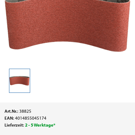
Art.Nr.:
38825
EAN:
4014855045174
Lieferzeit:
2 - 5 Werktage*