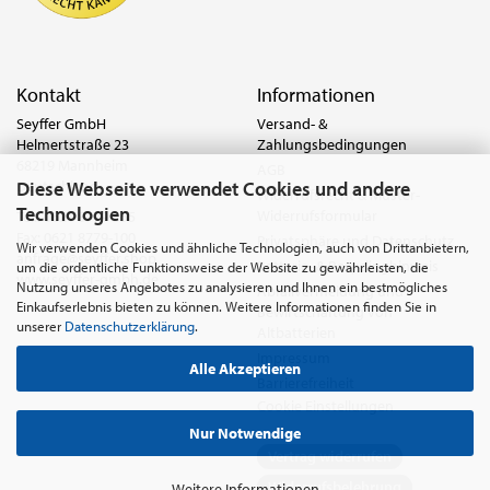
Kontakt
Informationen
Seyffer GmbH
Versand- &
Helmertstraße 23
Zahlungsbedingungen
68219 Mannheim
AGB
Diese Webseite verwendet Cookies und andere
Deutschland
Widerrufsrecht & Muster-
Technologien
Widerrufsformular
Tel.:
0621 8779-555
Fax: 0621 8779-100
Privatsphäre und Datenschutz
Wir verwenden Cookies und ähnliche Technologien, auch von Drittanbietern,
anfrage@seyffer.shop
Batterie- & Recyclinghinweis
um die ordentliche Funktionsweise der Website zu gewährleisten, die
www.seyffer-gmbh.de
Nutzung unseres Angebotes zu analysieren und Ihnen ein bestmögliches
Abfallvermeidung und
Einkaufserlebnis bieten zu können. Weitere Informationen finden Sie in
Bewirtschaftung von
unserer
Datenschutzerklärung
.
Altbatterien
Impressum
Alle Akzeptieren
Barrierefreiheit
Cookie Einstellungen
Nur Notwendige
Vertrag widerrufen
Widerrufsbelehrung
Weitere Informationen