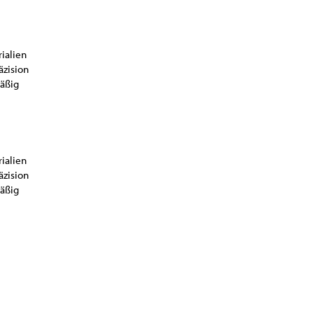
rialien
äzision
mäßig
rialien
äzision
mäßig