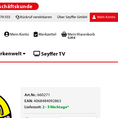
schäftskunde
779-555
Rückruf vereinbaren
Über Seyffer GmbH
Mein Konto
Mein Konto
Merkzettel
Mein Warenkorb
0,00 €
rkenwelt
Seyffer TV
Art.Nr.:
660271
EAN:
4068484092863
Lieferzeit:
2 - 5 Werktage*