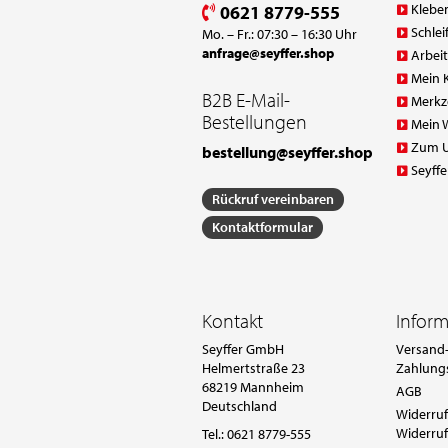
Klebe
0621 8779-555
Schlei
Mo. – Fr.: 07:30 – 16:30 Uhr
anfrage@seyffer.shop
Arbei
Mein 
B2B E-Mail-
Merkz
Bestellungen
Mein 
Zum 
bestellung@seyffer.shop
Seyffe
Rückruf vereinbaren
Kontaktformular
Kontakt
Infor
Seyffer GmbH
Versand-
Helmertstraße 23
Zahlung
68219 Mannheim
AGB
Deutschland
Widerruf
Widerruf
Tel.:
0621 8779-555