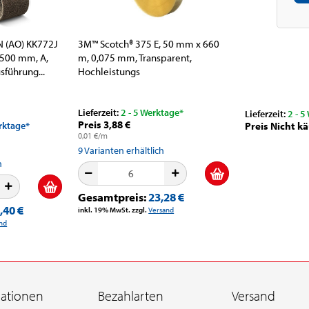
 (AO) KK772J
3M™ Scotch® 375 E, 50 mm x 660
500 mm, A,
m, 0,075 mm, Transparent,
sführung...
Hochleistungs
Verpackungsklebeband...
Lieferzeit:
2 - 5 Werktage*
Lieferzeit:
2 - 5
Preis 3,88 €
erktage*
Preis Nicht kä
0,01 €/m
9
Varianten erhältlich
h
Gesamtpreis:
23,28 €
,40 €
inkl. 19% MwSt. zzgl.
Versand
nd
mationen
Bezahlarten
Versand