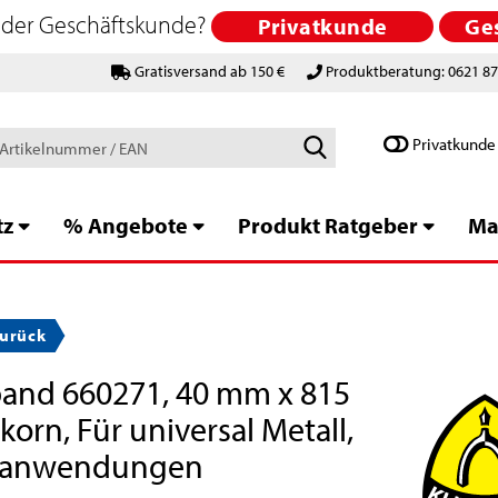
 oder Geschäftskunde?
Privatkunde
Ge
Gratisversand ab 150 €
Produktberatung: 0621 8
Schlagworte
Privatkunde
/
Artikelnummer
/
tz
% Angebote
Produkt Ratgeber
Ma
EAN
urück
band 660271, 40 mm x 815
orn, Für universal Metall,
leifanwendungen