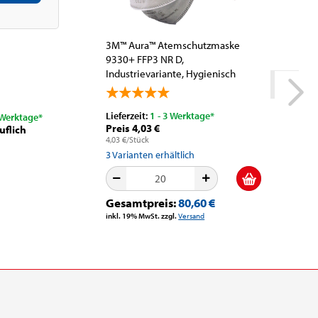
3M™ Aura™ Atemschutzmaske
9330+ FFP3 NR D,
Industrievariante, Hygienisch
einzelverpackt,...
Lieferzeit:
1 - 3 Werktage*
 Werktage*
Lieferzeit
Preis 4,03 €
uflich
Preis Ni
4,03 €/Stück
3
Varianten erhältlich
Gesamtpreis:
80,60 €
inkl. 19% MwSt. zzgl.
Versand