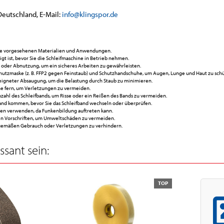
Deutschland, E-Mail:
info@klingspor.de
die vorgesehenen Materialien und Anwendungen.
tigt ist, bevor Sie die Schleifmaschine in Betrieb nehmen.
n oder Abnutzung, um ein sicheres Arbeiten zu gewährleisten.
chutzmaske (z. B. FFP2 gegen Feinstaub) und Schutzhandschuhe, um Augen, Lunge und Haut zu sch
eeigneter Absaugung, um die Belastung durch Staub zu minimieren.
ne fern, um Verletzungen zu vermeiden.
ahl des Schleifbands, um Risse oder ein Reißen des Bands zu vermeiden.
stand kommen, bevor Sie das Schleifband wechseln oder überprüfen.
hen verwenden, da Funkenbildung auftreten kann.
en Vorschriften, um Umweltschäden zu vermeiden.
hgemäßen Gebrauch oder Verletzungen zu verhindern.
sant sein:
TOP