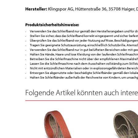
Hersteller:
Klingspor AG, Hüttenstraße 36, 35708 Haiger, 
Produktsicherheitshinweise:
Verwenden Sie das Schleifband nur gemäß den Herstellerangaben und für 
Stellen Sie sicher, dass das Schleifband korrekt eingespannt und sicher befes
Überprüfen Sie das Schleifband vor jeder Nutzung auf Risse, Beschädigunge
Tragen Sie geeignete Schutzausrüstung, einschließlich Schutzbrille, Atems
Verwenden Sie das Schleifband nur in gut belüfteten Bereichen oder mit g
Halten Sie Hände, Haare und lose Kleidung von der laufenden Schleifmaschi
Betreiben Sie die Schleifmaschine nicht über der empfohlenen Maximaldrehz
Lassen Sie die Schleifmaschine nach dem Ausschalten vollständig zum Still
Nicht mit entzündlichen Materialien oder in explosionsgefährdeten Bereic
Entsorgen Sie abgenutzte oder beschädigte Schleifbänder gemäß den lokal
Halten Sie Schleifbänder außerhalb der Reichweite von Kindern, um unsac
Folgende Artikel könnten auch interes