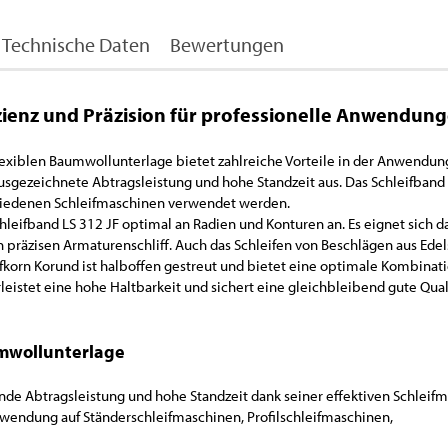
Technische Daten
Bewertungen
zienz und Präzision für professionelle Anwendun
lexiblen Baumwollunterlage bietet zahlreiche Vorteile in der Anwendung
usgezeichnete Abtragsleistung und hohe Standzeit aus. Das Schleifband
rschiedenen Schleifmaschinen verwendet werden.
hleifband LS 312 JF optimal an Radien und Konturen an. Es eignet sich d
en präzisen Armaturenschliff. Auch das Schleifen von Beschlägen aus Edel
ifkorn Korund ist halboffen gestreut und bietet eine optimale Kombinat
leistet eine hohe Haltbarkeit und sichert eine gleichbleibend gute Qual
umwollunterlage
de Abtragsleistung und hohe Standzeit dank seiner effektiven Schleifmit
Anwendung auf Ständerschleifmaschinen, Profilschleifmaschinen,