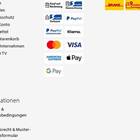
n
fen
tsschutz
Konto
ettel
Warenkorb
Unternehmen
r TV
mationen
 &
sbedingungen
srecht & Muster-
sformular