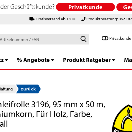
 oder Geschäftskunde?
Privatkunde
Ge
Gratisversand ab 150 €
Produktberatung: 0621 8
Schlagworte
Privatkunde
/
Artikelnummer
/
tz
% Angebote
Produkt Ratgeber
Ma
EAN
Haftung
zurück
leifrolle 3196, 95 mm x 50 m,
iumkorn, Für Holz, Farbe,
all