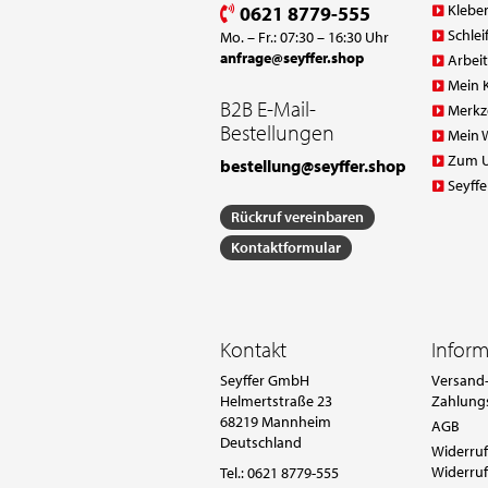
Klebe
0621 8779-555
Schlei
Mo. – Fr.: 07:30 – 16:30 Uhr
anfrage@seyffer.shop
Arbei
Mein 
B2B E-Mail-
Merkz
Bestellungen
Mein 
Zum 
bestellung@seyffer.shop
Seyffe
Rückruf vereinbaren
Kontaktformular
Kontakt
Infor
Seyffer GmbH
Versand-
Helmertstraße 23
Zahlung
68219 Mannheim
AGB
Deutschland
Widerruf
Widerruf
Tel.:
0621 8779-555