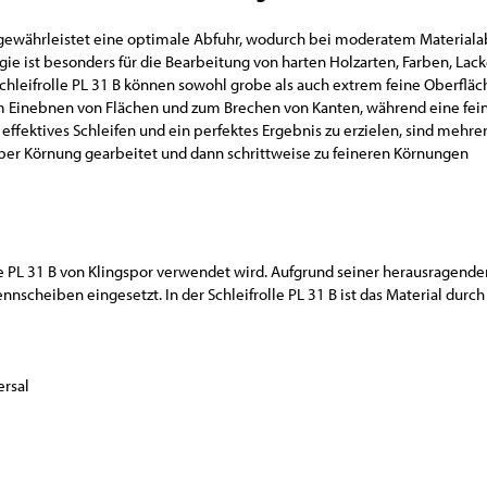
e gewährleistet eine optimale Abfuhr, wodurch bei moderatem Materiala
gie ist besonders für die Bearbeitung von harten Holzarten, Farben, Lac
hleifrolle PL 31 B können sowohl grobe als auch extrem feine Oberfläch
m Einebnen von Flächen und zum Brechen von Kanten, während eine fei
effektives Schleifen und ein perfektes Ergebnis zu erzielen, sind mehre
ober Körnung gearbeitet und dann schrittweise zu feineren Körnungen
olle PL 31 B von Klingspor verwendet wird. Aufgrund seiner herausragend
nnscheiben eingesetzt. In der Schleifrolle PL 31 B ist das Material durch
ersal