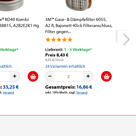
re® RD40 Kombi
3M™ Gase- & Dämpfefilter 6055,
KLINGSPO
6738815, A2B2E2K1 Hg
A2 R, Bajonett-Klick Filteranschluss,
3843, 40
Filter gegen...
Haftung,
luss...
 Werktage*
Lieferzeit:
1 - 3 Werktage*
Lieferzeit
Preis 8,43 €
Preis 42
8,43 €/Stück
0,85 €/m
ältlich
24
Varianten erhältlich
116
Varia
s:
33,25 €
Gesamtpreis:
16,86 €
Gesamt
l.
Versand
inkl. 19% MwSt. zzgl.
Versand
inkl. 19% M