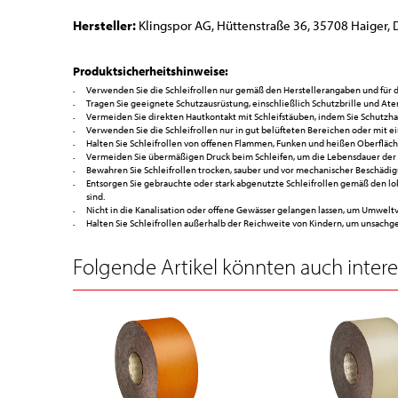
Hersteller:
Klingspor AG, Hüttenstraße 36, 35708 Haiger, 
Produktsicherheitshinweise:
Verwenden Sie die Schleifrollen nur gemäß den Herstellerangaben und fü
Tragen Sie geeignete Schutzausrüstung, einschließlich Schutzbrille und At
Vermeiden Sie direkten Hautkontakt mit Schleifstäuben, indem Sie Schutzh
Verwenden Sie die Schleifrollen nur in gut belüfteten Bereichen oder mit 
Halten Sie Schleifrollen von offenen Flammen, Funken und heißen Oberfläch
Vermeiden Sie übermäßigen Druck beim Schleifen, um die Lebensdauer der Sc
Bewahren Sie Schleifrollen trocken, sauber und vor mechanischer Beschädigu
Entsorgen Sie gebrauchte oder stark abgenutzte Schleifrollen gemäß den l
sind.
Nicht in die Kanalisation oder offene Gewässer gelangen lassen, um Umwel
Halten Sie Schleifrollen außerhalb der Reichweite von Kindern, um unsac
Folgende Artikel könnten auch interes