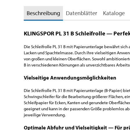
Beschreibung
Datenblätter
Kataloge
KLINGSPOR PL 31 B Schleifrolle — Perfek
Die Schleifrolle PL 31 B mit Papierunterlage bewährt sich a
Lacken und Spachtelmasse. Durch ihre vielseitigen Anwen
von großen und kleinen Oberflächen. Sowohl ambitionierte
B in verschiedenen Körnungen als unverzichtbares Arbeitsm
Vielseitige Anwendungsmöglichkeiten
Die Schleifrolle PL 31 B mit Papierunterlage (B-Papier) bi
Schwingschleifer für die Bearbeitung größerer Flächen, ei
Schleifpapier für Ecken, Kanten und gerundete Oberflächen.
geeignet und kann in der passenden Größe problemlos ab
jeweilige Verwendung.
Optimale Abfuhr und Vielseitigkeit — Für p