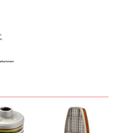
n.
n.
t gekommen