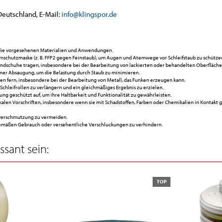
Deutschland, E-Mail:
info@klingspor.de
r die vorgesehenen Materialien und Anwendungen.
emschutzmaske (z. B. FFP2 gegen Feinstaub), um Augen und Atemwege vor Schleifstaub zu schütze
andschuhe tragen, insbesondere bei der Bearbeitung von lackierten oder behandelten Oberfläche
einer Absaugung, um die Belastung durch Staub zu minimieren.
en fern, insbesondere bei der Bearbeitung von Metall, das Funken erzeugen kann.
hleifrollen zu verlängern und ein gleichmäßiges Ergebnis zu erzielen.
ng geschützt auf, um ihre Haltbarkeit und Funktionalität zu gewährleisten.
okalen Vorschriften, insbesondere wenn sie mit Schadstoffen, Farben oder Chemikalien in Kontak
tverschmutzung zu vermeiden.
hgemäßen Gebrauch oder versehentliche Verschluckungen zu verhindern.
sant sein:
TOP