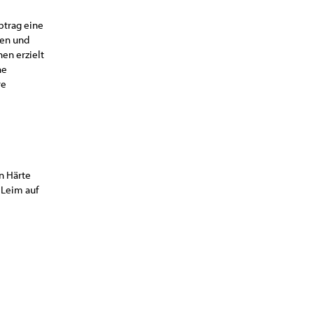
btrag eine
ken und
en erzielt
ne
re
en Härte
 Leim auf