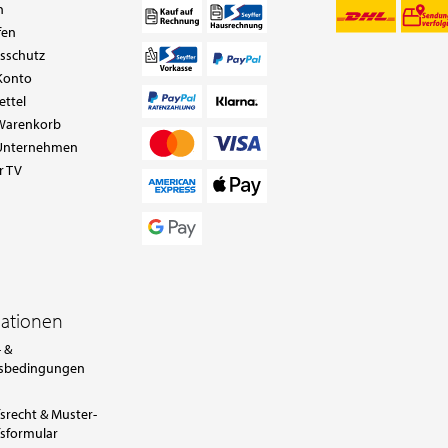
n
fen
tsschutz
Konto
ettel
Warenkorb
Unternehmen
r TV
mationen
 &
sbedingungen
srecht & Muster-
sformular