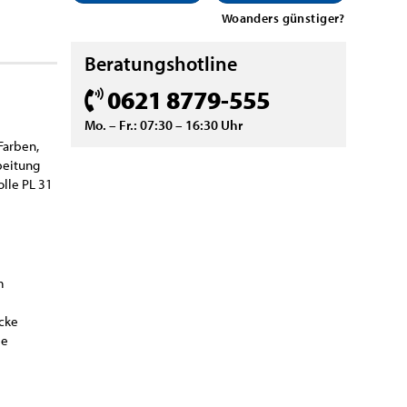
Woanders günstiger?
Beratungshotline
0621 8779-555
Mo. – Fr.: 07:30 – 16:30 Uhr
 Farben,
beitung
lle PL 31
m
ecke
ie