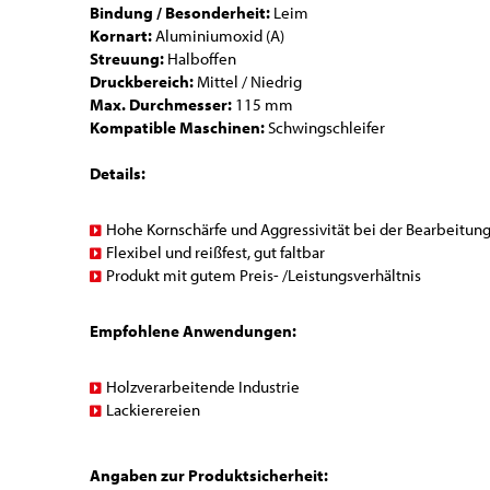
Bindung / Besonderheit:
Leim
Kornart:
Aluminiumoxid (A)
Streuung:
Halboffen
Druckbereich:
Mittel / Niedrig
Max. Durchmesser:
115 mm
Kompatible Maschinen:
Schwingschleifer
Details:
Hohe Kornschärfe und Aggressivität bei der Bearbeitung
Flexibel und reißfest, gut faltbar
Produkt mit gutem Preis- /Leistungsverhältnis
Empfohlene Anwendungen:
Holzverarbeitende Industrie
Lackierereien
Angaben zur Produktsicherheit: