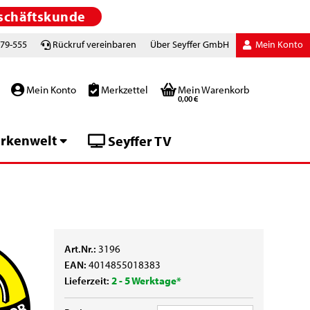
schäftskunde
779-555
Rückruf vereinbaren
Über Seyffer GmbH
Mein Konto
Mein Konto
Merkzettel
Mein Warenkorb
0,00 €
rkenwelt
Seyffer TV
Art.Nr.:
3196
EAN:
4014855018383
Lieferzeit:
2 - 5 Werktage*