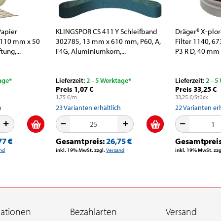
Papier
KLINGSPOR CS 411 Y Schleifband
Dräger® X-plo
, 110 mm x 50
302785, 13 mm x 610 mm, P60, A,
Filter 1140, 
ung,...
F4G, Aluminiumkorn,...
P3 R D, 40 mm
Rundfilteransch
age*
Lieferzeit:
2 - 5 Werktage*
Lieferzeit:
2 - 5
Preis 1,07 €
Preis 33,25 €
1,75 €/m
33,25 €/Stück
h
23
Varianten erhältlich
22
Varianten erh
77 €
Gesamtpreis:
26,75 €
Gesamtprei
nd
inkl. 19% MwSt. zzgl.
Versand
inkl. 19% MwSt. zzg
mationen
Bezahlarten
Versand