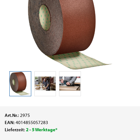
Art.Nr.:
2975
EAN:
4014855057283
Lieferzeit:
2 - 5 Werktage*