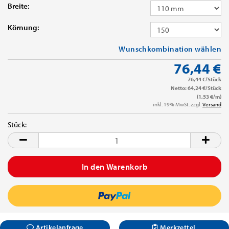
Breite:
Körnung:
Wunschkombination wählen
76,44 €
76,44 €/Stück
Netto: 64,24 €/Stück
(1,53 €/m)
inkl. 19% MwSt. zzgl.
Versand
Stück:
Stück
Artikelanfrage
Merkzettel