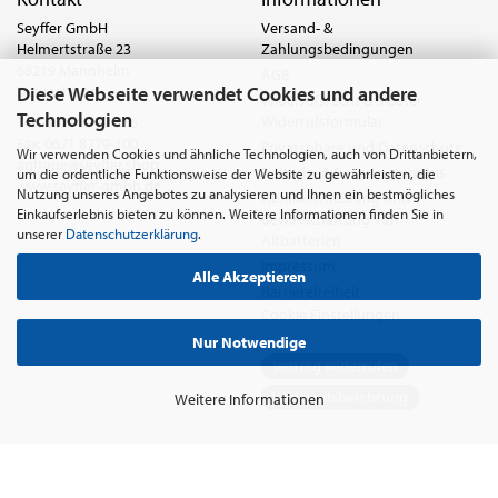
Seyffer GmbH
Versand- &
Helmertstraße 23
Zahlungsbedingungen
68219 Mannheim
AGB
Diese Webseite verwendet Cookies und andere
Deutschland
Widerrufsrecht & Muster-
Technologien
Widerrufsformular
Tel.:
0621 8779-555
Fax: 0621 8779-100
Privatsphäre und Datenschutz
Wir verwenden Cookies und ähnliche Technologien, auch von Drittanbietern,
anfrage@seyffer.shop
Batterie- & Recyclinghinweis
um die ordentliche Funktionsweise der Website zu gewährleisten, die
www.seyffer-gmbh.de
Nutzung unseres Angebotes zu analysieren und Ihnen ein bestmögliches
Abfallvermeidung und
Einkaufserlebnis bieten zu können. Weitere Informationen finden Sie in
Bewirtschaftung von
unserer
Datenschutzerklärung
.
Altbatterien
Impressum
Alle Akzeptieren
Barrierefreiheit
Cookie Einstellungen
Nur Notwendige
Vertrag widerrufen
Widerrufsbelehrung
Weitere Informationen