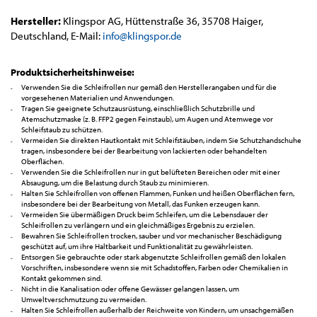
Hersteller:
Klingspor AG, Hüttenstraße 36, 35708 Haiger,
Deutschland, E-Mail:
info@klingspor.de
Produktsicherheitshinweise:
Verwenden Sie die Schleifrollen nur gemäß den Herstellerangaben und für die
vorgesehenen Materialien und Anwendungen.
Tragen Sie geeignete Schutzausrüstung, einschließlich Schutzbrille und
Atemschutzmaske (z. B. FFP2 gegen Feinstaub), um Augen und Atemwege vor
Schleifstaub zu schützen.
Vermeiden Sie direkten Hautkontakt mit Schleifstäuben, indem Sie Schutzhandschuhe
tragen, insbesondere bei der Bearbeitung von lackierten oder behandelten
Oberflächen.
Verwenden Sie die Schleifrollen nur in gut belüfteten Bereichen oder mit einer
Absaugung, um die Belastung durch Staub zu minimieren.
Halten Sie Schleifrollen von offenen Flammen, Funken und heißen Oberflächen fern,
insbesondere bei der Bearbeitung von Metall, das Funken erzeugen kann.
Vermeiden Sie übermäßigen Druck beim Schleifen, um die Lebensdauer der
Schleifrollen zu verlängern und ein gleichmäßiges Ergebnis zu erzielen.
Bewahren Sie Schleifrollen trocken, sauber und vor mechanischer Beschädigung
geschützt auf, um ihre Haltbarkeit und Funktionalität zu gewährleisten.
Entsorgen Sie gebrauchte oder stark abgenutzte Schleifrollen gemäß den lokalen
Vorschriften, insbesondere wenn sie mit Schadstoffen, Farben oder Chemikalien in
Kontakt gekommen sind.
Nicht in die Kanalisation oder offene Gewässer gelangen lassen, um
Umweltverschmutzung zu vermeiden.
Halten Sie Schleifrollen außerhalb der Reichweite von Kindern, um unsachgemäßen