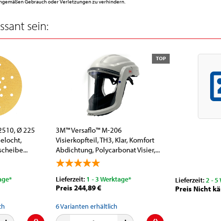
achgemäßen Gebrauch oder Verletzungen zu verhindern.
sant sein:
TOP
2510, Ø 225
3M™ Versaflo™ M-206
elocht,
Visierkopfteil, TH3, Klar, Komfort
scheibe...
Abdichtung, Polycarbonat Visier,...
age*
Lieferzeit:
1 - 3 Werktage*
Lieferzeit:
2 - 5
Preis 244,89 €
Preis Nicht kä
ch
6
Varianten erhältlich