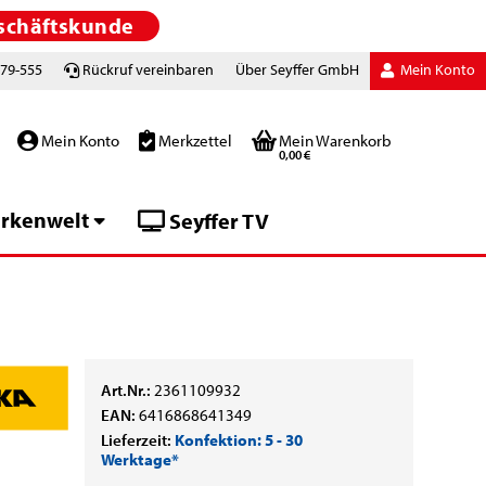
schäftskunde
779-555
Rückruf vereinbaren
Über Seyffer GmbH
Mein Konto
Mein Konto
Merkzettel
Mein Warenkorb
0,00 €
rkenwelt
Seyffer TV
Art.Nr.:
2361109932
EAN:
6416868641349
Lieferzeit:
Konfektion: 5 - 30
Werktage*