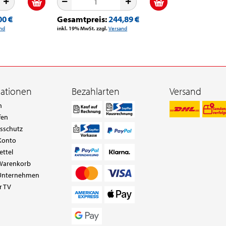
00 €
Gesamtpreis:
244,89 €
nd
inkl. 19% MwSt. zzgl.
Versand
mationen
Bezahlarten
Versand
n
fen
tsschutz
Konto
ettel
Warenkorb
Unternehmen
r TV