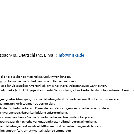
bach/Ts., Deutschland, E-Mail:
info@m
irka.de
ür die vorgesehenen Materialien und Anwendungen.
igt ist, bevor Sie die Schleifmaschine in Betrieb nehmen.
ngen oder übermäßigen Verschleiß, um ein sicheres Arbeiten zu gewährleisten.
hutzmaske (z. B. FFP2 gegen Feinstaub), Gehörschutz, schnittfeste Handschuhe und einen Gesicht
t geeigneter Absaugung, um die Belastung durch Schleifstaub und Funken zu minimieren.
ibe fern, um Verletzungen zu vermeiden.
hl der Schleifscheibe, um Risse oder ein Zerspringen der Scheibe zu verhindern.
hen verwenden, da Funkenbildung auftreten kann.
tand kommen, bevor Sie die Schleifscheibe wechseln oder überprüfen.
Lebensdauer der Scheibe verkürzt und Materialbruch verursachen kann.
en Belastungen auf, um ihre Haltbarkeit und Sicherheit zu gewährleisten.
alen Vorschriften, um Umweltschäden zu vermeiden.