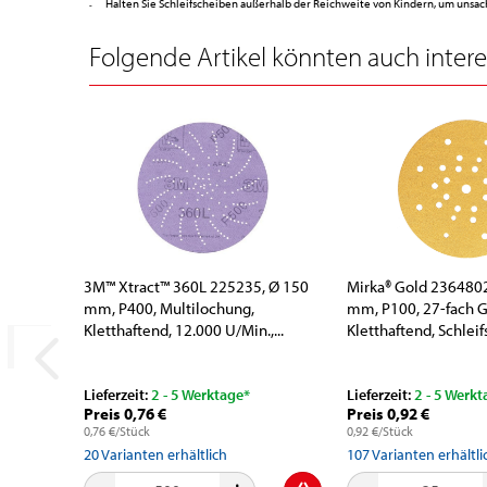
Halten Sie Schleifscheiben außerhalb der Reichweite von Kindern, um uns
Folgende Artikel könnten auch interes
3M™ Xtract™ 360L 225235, Ø 150
Mirka® Gold 236480
mm, P400, Multilochung,
mm, P100, 27-fach G
Kletthaftend, 12.000 U/Min.,...
Kletthaftend, Schleif
Lieferzeit:
2 - 5 Werktage*
Lieferzeit:
2 - 5 Werkt
Preis 0,76 €
Preis 0,92 €
0,76 €/Stück
0,92 €/Stück
20
Varianten erhältlich
107
Varianten erhältli