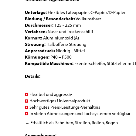
Unterlage:
Flexibles Latexpapier, C-Papier/D-Papier
Bindung / Besonderheit:
Vollkunstharz
Durchmesser:
125 - 225 mm
Verfahren:
Nass- und Trockenschliff
Kornart:
Aluminiumoxid (A)
Streuung:
Halboffene Streuung
Anpressdruck:
Niedrig - Mittel
Körnungen:
P40 – P500
Kompatible Maschinen:
Exenterschleifer, Stützteller mi
Details:
Flexibel und aggressiv
Hochwertiges Universalprodukt
Sehr gutes Preis-Leistungs-Verhältnis
In vielen Abmessungen und Lochsystemen verfügbar
→ Erhältlich als Scheiben, Streifen, Rollen, Bogen
Anwendungen: