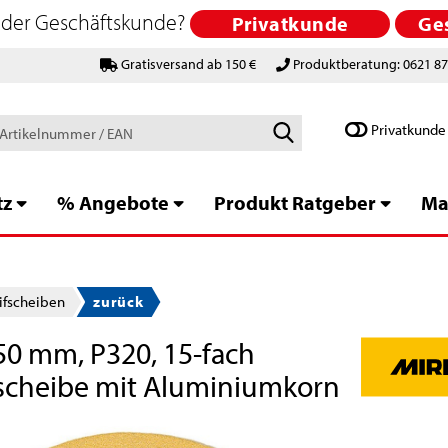
 oder Geschäftskunde?
Privatkunde
Ge
Gratisversand ab 150 €
Produktberatung: 0621 8
Schlagworte
Privatkunde
/
Artikelnummer
/
tz
% Angebote
Produkt Ratgeber
Ma
EAN
eifscheiben
zurück
50 mm, P320, 15-fach
ifscheibe mit Aluminiumkorn