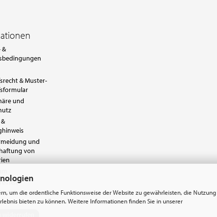
mationen
 &
sbedingungen
srecht & Muster-
sformular
häre und
hutz
 &
ghinweis
ermeidung und
chaftung von
rien
sum
hnologien
reiheit
instellungen
rn, um die ordentliche Funktionsweise der Website zu gewährleisten, die Nutzung
lebnis bieten zu können. Weitere Informationen finden Sie in unserer
g widerrufen