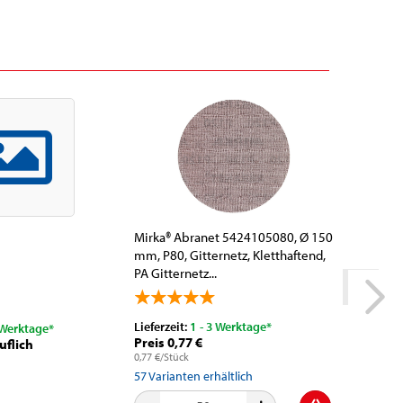
Mirka® Abranet 5424105080, Ø 150
3M™ Schu
mm, P80, Gitternetz, Kletthaftend,
Typ 5/6, 
PA Gitternetz...
Zum Schu
Lieferzeit:
1 - 3 Werktage*
Lieferzeit
 Werktage*
Preis 0,77 €
Nur 9,00
uflich
0,77 €/Stück
57
Varianten erhältlich
7
Variante