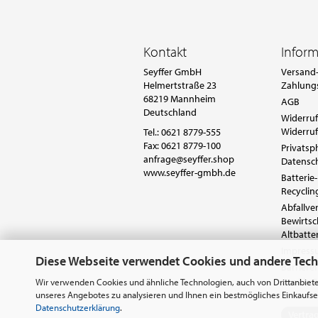
Kontakt
Infor
Seyffer GmbH
Versand-
Helmertstraße 23
Zahlung
68219 Mannheim
AGB
Deutschland
Widerruf
Widerruf
Tel.:
0621 8779-555
Fax: 0621 8779-100
Privatsp
anfrage@seyffer.shop
Datensc
www.seyffer-gmbh.de
Batterie-
Recyclin
Abfallv
Bewirts
Altbatte
Impres
Diese Webseite verwendet Cookies und andere Tec
Barrieref
Cookie E
Wir verwenden Cookies und ähnliche Technologien, auch von Drittanbiete
unseres Angebotes zu analysieren und Ihnen ein bestmögliches Einkaufser
Datenschutzerklärung
.
Vertra