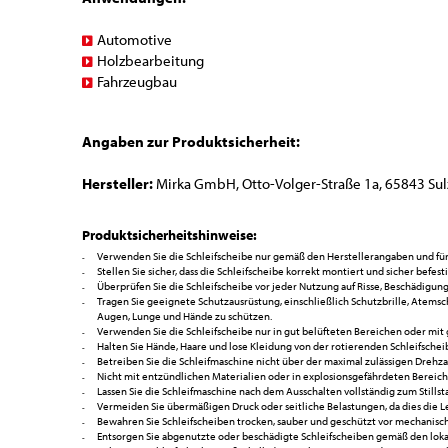
Automotive
Holzbearbeitung
Fahrzeugbau
Angaben zur Produktsicherheit:
Hersteller:
Mirka GmbH, Otto-Volger-Straße 1a, 65843 Sulz
Produktsicherheitshinweise:
Verwenden Sie die Schleifscheibe nur gemäß den Herstellerangaben und f
Stellen Sie sicher, dass die Schleifscheibe korrekt montiert und sicher befest
Überprüfen Sie die Schleifscheibe vor jeder Nutzung auf Risse, Beschädigu
Tragen Sie geeignete Schutzausrüstung, einschließlich Schutzbrille, Atemsc
Augen, Lunge und Hände zu schützen.
Verwenden Sie die Schleifscheibe nur in gut belüfteten Bereichen oder mi
Halten Sie Hände, Haare und lose Kleidung von der rotierenden Schleifsche
Betreiben Sie die Schleifmaschine nicht über der maximal zulässigen Drehza
Nicht mit entzündlichen Materialien oder in explosionsgefährdeten Bereic
Lassen Sie die Schleifmaschine nach dem Ausschalten vollständig zum Stills
Vermeiden Sie übermäßigen Druck oder seitliche Belastungen, da dies die 
Bewahren Sie Schleifscheiben trocken, sauber und geschützt vor mechanisch
Entsorgen Sie abgenutzte oder beschädigte Schleifscheiben gemäß den lok