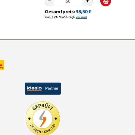
Gesamtpreis:
38,50 €
Gesamt
inkl. 19% MwSt. zzgl.
Versand
inkl. 19% M