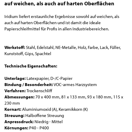
auf weichen, als auch auf harten Oberflächen
Iridium liefert erstaunliche Ergebnisse sowohl auf weichen, als
auch auf harten Oberflächen und ist damit die ideale
Papierschleifmittel für Profis in allen Industriebereichen.
Werkstoff:
Stahl, Edelstahl, NE-Metalle, Holz, Farbe, Lack, Füller,
Kunststoff, Gips, Spachtel
Technische Eigenschaften:
Unterlage:
Latexpapier, D-/C-Papier
Bindung / Besonderheit:
VOC-armes Harzsystem
Verfahren:
Trockenschliff
Abmessungen:
70 x 400 mm, 81 x 133 mm, 93 x 180 mm, 115 x
230 mm
Kornart:
Aluminiumoxid (A), Keramikkorn (K)
Streuung:
Halboffene Streuung
Anpressdruck:
Niedrig - Mittel
Körnungen:
P40 - P400