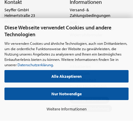
Kontakt
Informationen
Seyffer GmbH
Versand- &
Helmertstraße 23
Zahlungsbedingungen
68219 Mannheim
AGB
Diese Webseite verwendet Cookies und andere
Deutschland
Widerrufsrecht & Muster-
Technologien
Widerrufsformular
Tel.:
0621 8779-555
Fax: 0621 8779-100
Privatsphäre und Datenschutz
Wir verwenden Cookies und ähnliche Technologien, auch von Drittanbietern,
anfrage@seyffer.shop
Batterie- & Recyclinghinweis
um die ordentliche Funktionsweise der Website zu gewährleisten, die
www.seyffer-gmbh.de
Nutzung unseres Angebotes zu analysieren und Ihnen ein bestmögliches
Abfallvermeidung und
Einkaufserlebnis bieten zu können. Weitere Informationen finden Sie in
Bewirtschaftung von
unserer
Datenschutzerklärung
.
Altbatterien
Impressum
Alle Akzeptieren
Barrierefreiheit
Cookie Einstellungen
Nur Notwendige
Vertrag widerrufen
Widerrufsbelehrung
Weitere Informationen