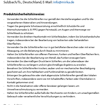
Sulzbach/Ts., Deutschland, E-Mail:
info@m
irka.de
Produktsicherheitshinweise:
Verwenden Sie die Schleifstreifen nur gemäß den Herstellerangaben und für die
vorgesehenen Materialien und Anwendungen.
Tragen Sie geeignete Schutzausrüstung, einschließlich Schutzbrille und
Atemschutzmaske (z. B. FFP2 gegen Feinstaub), um Augen und Atemwege vor
Schleifstaub zu schützen.
Vermeiden Sie direkten Hautkontakt mit Schleifstäuben, indem Sie Schutzhandschuhe
tragen, insbesondere bei der Bearbeitung von lackierten oder behandelten
Oberflächen.
Verwenden Sie die Schleifstreifen nur in gut belüfteten Bereichen oder mit einer
Absaugung, um die Belastung durch Staub zu minimieren.
Halten Sie Schleifstreifen von offenen Flammen, Funken und heißen Oberflächen fern,
insbesondere bei der Bearbeitung von Metall, das Funken erzeugen kann.
Vermeiden Sie übermäßigen Druck beim Schleifen, um die Lebensdauer der
Schleifstreifen zu verlängern und ein gleichmäßiges Ergebnis zu erzielen.
Bewahren Sie Schleifstreifen trocken, sauber und vor mechanischer Beschädigung
geschützt auf, um ihre Haltbarkeit und Funktionalität zu gewährleisten.
Entsorgen Sie gebrauchte oder stark abgenutzte Schleifstreifen gemäß den lokalen
Vorschriften, insbesondere wenn sie mit Schadstoffen, Farben oder Chemikalien in
Kontakt gekommen sind.
Nicht in die Kanalisation oder offene Gewässer gelangen lassen, um
Umweltverschmutzung zu vermeiden.
Halten Sie Schleifstreifen außerhalb der Reichweite von Kindern, um unsachgemäßen
Gebrauch oder versehentliche Verschluckungen zu verhindern.