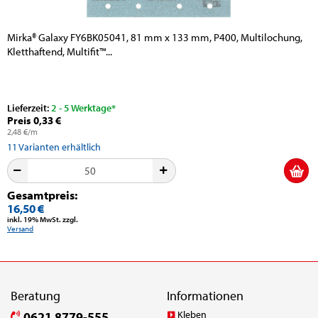
Mirka® Galaxy FY6BK05041, 81 mm x 133 mm, P400, Multilochung,
Kletthaftend, Multifit™...
Lieferzeit:
2 - 5 Werktage*
Preis 0,33 €
2,48 €/m
11
Varianten erhältlich
Gesamtpreis:
16,50 €
inkl. 19% MwSt. zzgl.
Versand
Beratung
Informationen
Kleben
0621 8779-555