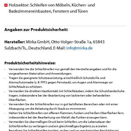
Holzsektor: Schleifen von Möbeln, Küchen- und
Badezimmereinbauten, Fenstern und Türen
Angaben zur Produktsicherheit:
Hersteller:
Mirka GmbH, Otto-Volger-Straße 1a, 65843
Sulzbach/Ts., Deutschland, E-Mail:
info@m
irka.de
Produktsicherheitshinweise:
Verwenden Sie die Schleifstreifen nur gemäß den Herstellerangaben und für die
vorgesehenen Materialien und Anwendungen.
Tragen Sie geeignete Schutzausrüstung, einschließlich Schutzbrille und
Atemschutzmaske (z. B. FFP2 gegen Feinstaub), um Augen und Atemwege vor
Schleifstaub zu schützen.
Vermeiden Sie direkten Hautkontakt mit Schleifstäuben, indem Sie Schutzhandschuhe
tragen, insbesondere bei der Bearbeitung von lackierten oder behandelten
Oberflächen.
Verwenden Sie die Schleifstreifen nur in gut belüfteten Bereichen oder mit einer
Absaugung, um die Belastung durch Staub zu minimieren.
Halten Sie Schleifstreifen von offenen Flammen, Funken und heißen Oberflächen fern,
insbesondere bei der Bearbeitung von Metall, das Funken erzeugen kann.
Vermeiden Sie übermäßigen Druck beim Schleifen, um die Lebensdauer der
Schleifstreifen zu verlängern und ein gleichmäßiges Ergebnis zu erzielen.
Bewahren Sie Schleifstreifen trocken, sauber und vor mechanischer Beschädigung