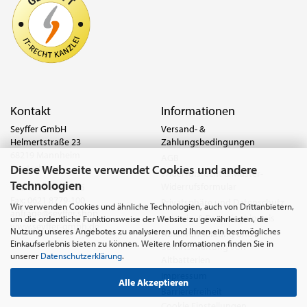
Kontakt
Informationen
Seyffer GmbH
Versand- &
Helmertstraße 23
Zahlungsbedingungen
68219 Mannheim
AGB
Diese Webseite verwendet Cookies und andere
Deutschland
Widerrufsrecht & Muster-
Technologien
Widerrufsformular
Tel.:
0621 8779-555
Fax: 0621 8779-100
Privatsphäre und Datenschutz
Wir verwenden Cookies und ähnliche Technologien, auch von Drittanbietern,
anfrage@seyffer.shop
Batterie- & Recyclinghinweis
um die ordentliche Funktionsweise der Website zu gewährleisten, die
www.seyffer-gmbh.de
Nutzung unseres Angebotes zu analysieren und Ihnen ein bestmögliches
Abfallvermeidung und
Einkaufserlebnis bieten zu können. Weitere Informationen finden Sie in
Bewirtschaftung von
unserer
Datenschutzerklärung
.
Altbatterien
Impressum
Alle Akzeptieren
Barrierefreiheit
Cookie Einstellungen