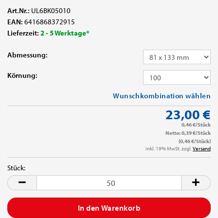
Art.Nr.:
UL6BK05010
EAN:
6416868372915
Lieferzeit:
2 - 5 Werktage*
Abmessung:
Körnung:
Wunschkombination wählen
23,00 €
0,46 €/Stück
Netto: 0,39 €/Stück
(0,46 €/Stück)
inkl. 19% MwSt. zzgl.
Versand
Stück:
Stück