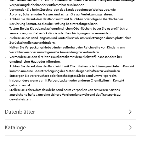
Verpackungsklebebänder entflammbar sein können.
Verwenden Sie beim Zuschneiden des Bandes geeignete Werkzeuge, wie
Abroller, Scheren oder Messer, und achten Sie auf Verletzungsgefahren.
Achten Sie darauf, dass das Band nicht mit feuchten oder öligen Oberflächen in
Berührung kommt, da dies die Haftung beeinträchtigen kann.
Testen Sie das Klebeband auf empfindlichen Oberflächen, bevor Sie es großflächig
verwenden, um Kleberückstände oder Beschädigungen zu vermeiden.
Ziehen Sie das Band langsam und kontrolliert ab, um Verletzungen durch plötzliches
Zurückschnellen zu verhindern.
Halten Sie Verpackungsklebebänder außerhalb der Reichweite von Kindern, um
Verschlucken oder unsachgemäße Anwendung zu verhindern.
Vermeiden Sie den direkten Hautkontakt mit dem Klebstoff, insbesondere bei
empfindlicher Haut oder Allergien.
Achten Sie darauf, dass das Band nicht mit Chemikalien oder Lösungsmitteln in Kontakt
kommt, um eine Beeinträchtigung der Materialeigenschaften zu verhindern.
Entsorgen Sie verbrauchtes oder beschädigtes Klebeband umweltgerecht,
insbesondere wenn es mit Farben, Lacken oder anderen Chemikalien in Kontakt
gekommen ist.
Stellen Sie sicher, dass das Klebeband beim Verpacken von schweren Kartons
ausreichend haftet, um eine sichere Versiegelung während des Transports zu
gewährleisten.
Datenblätter
Kataloge