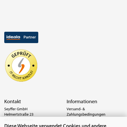
Kontakt
Informationen
Seyffer GmbH
Versand- &
Helmertstraße 23
Zahlungsbedingungen
68219 Mannheim
AGB
Diese Webseite verwendet Cookies und andere
Deutschland