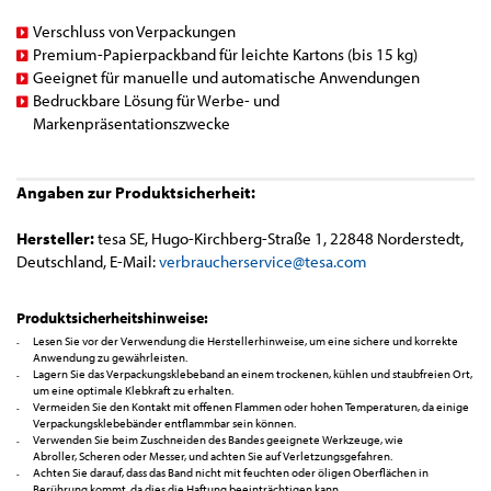
Verschluss von Verpackungen
Premium-Papierpackband für leichte Kartons (bis 15 kg)
Geeignet für manuelle und automatische Anwendungen
Bedruckbare Lösung für Werbe- und
Markenpräsentationszwecke
Angaben zur Produktsicherheit:
Hersteller:
tesa SE, Hugo-Kirchberg-Straße 1, 22848 Norderstedt,
Deutschland, E-Mail:
verbraucherservice@tesa.com
Produktsicherheitshinweise:
Lesen Sie vor der Verwendung die Herstellerhinweise, um eine sichere und korrekte
Anwendung zu gewährleisten.
Lagern Sie das Verpackungsklebeband an einem trockenen, kühlen und staubfreien Ort,
um eine optimale Klebkraft zu erhalten.
Vermeiden Sie den Kontakt mit offenen Flammen oder hohen Temperaturen, da einige
Verpackungsklebebänder entflammbar sein können.
Verwenden Sie beim Zuschneiden des Bandes geeignete Werkzeuge, wie
Abroller, Scheren oder Messer, und achten Sie auf Verletzungsgefahren.
Achten Sie darauf, dass das Band nicht mit feuchten oder öligen Oberflächen in
Berührung kommt, da dies die Haftung beeinträchtigen kann.