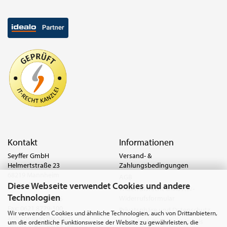
Kontakt
Informationen
Seyffer GmbH
Versand- &
Helmertstraße 23
Zahlungsbedingungen
68219 Mannheim
AGB
Diese Webseite verwendet Cookies und andere
Deutschland
Widerrufsrecht & Muster-
Technologien
Widerrufsformular
Tel.:
0621 8779-555
Fax: 0621 8779-100
Privatsphäre und Datenschutz
Wir verwenden Cookies und ähnliche Technologien, auch von Drittanbietern,
anfrage@seyffer.shop
Batterie- & Recyclinghinweis
um die ordentliche Funktionsweise der Website zu gewährleisten, die