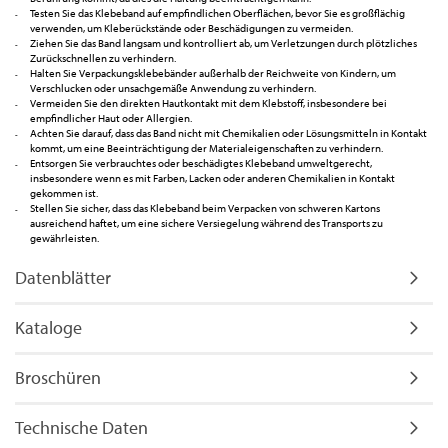
Testen Sie das Klebeband auf empfindlichen Oberflächen, bevor Sie es großflächig
verwenden, um Kleberückstände oder Beschädigungen zu vermeiden.
Ziehen Sie das Band langsam und kontrolliert ab, um Verletzungen durch plötzliches
Zurückschnellen zu verhindern.
Halten Sie Verpackungsklebebänder außerhalb der Reichweite von Kindern, um
Verschlucken oder unsachgemäße Anwendung zu verhindern.
Vermeiden Sie den direkten Hautkontakt mit dem Klebstoff, insbesondere bei
empfindlicher Haut oder Allergien.
Achten Sie darauf, dass das Band nicht mit Chemikalien oder Lösungsmitteln in Kontakt
kommt, um eine Beeinträchtigung der Materialeigenschaften zu verhindern.
Entsorgen Sie verbrauchtes oder beschädigtes Klebeband umweltgerecht,
insbesondere wenn es mit Farben, Lacken oder anderen Chemikalien in Kontakt
gekommen ist.
Stellen Sie sicher, dass das Klebeband beim Verpacken von schweren Kartons
ausreichend haftet, um eine sichere Versiegelung während des Transports zu
gewährleisten.
Datenblätter
Kataloge
Broschüren
Technische Daten