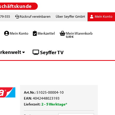
schäftskunde
779-555
Rückruf vereinbaren
Über Seyffer GmbH
Mein Konto
Mein Konto
Merkzettel
Mein Warenkorb
0,00 €
rkenwelt
Seyffer TV
Art.Nr.:
51025-00004-10
EAN:
4042448023193
Lieferzeit:
2 - 5 Werktage*