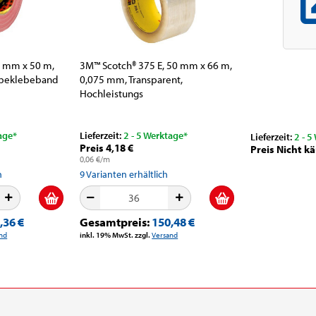
8 mm x 50 m,
3M™ Scotch® 375 E, 50 mm x 66 m,
ebeklebeband
0,075 mm, Transparent,
Hochleistungs
Verpackungsklebeband...
age*
Lieferzeit:
2 - 5 Werktage*
Lieferzeit:
2 - 5
Preis 4,18 €
Preis Nicht kä
0,06 €/m
h
9
Varianten erhältlich
,36 €
Gesamtpreis:
150,48 €
nd
inkl. 19% MwSt. zzgl.
Versand