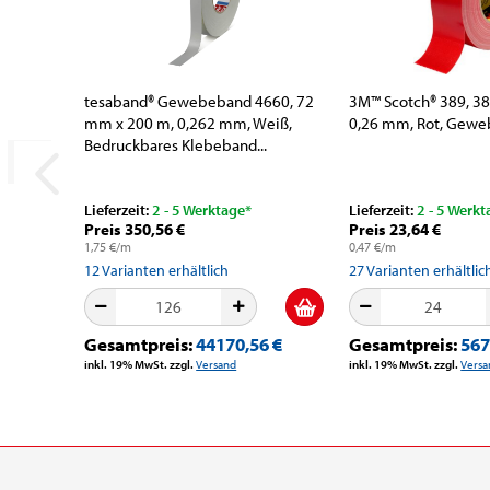
tesaband® Gewebeband 4660, 72
3M™ Scotch® 389, 3
mm x 200 m, 0,262 mm, Weiß,
0,26 mm, Rot, Gew
Bedruckbares Klebeband...
Lieferzeit:
2 - 5 Werktage*
Lieferzeit:
2 - 5 Werkt
Preis 350,56 €
Preis 23,64 €
1,75 €/m
0,47 €/m
12
Varianten erhältlich
27
Varianten erhältlic
Gesamtpreis:
44170,56 €
Gesamtpreis:
567
inkl. 19% MwSt. zzgl.
Versand
inkl. 19% MwSt. zzgl.
Versa