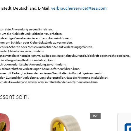
rstedt, Deutschland, E-Mail:
verbraucherservice@tesa.com
 korrekte Anwendung zu gewährleisten.
um die Klebkraft und Haltbarkeit zu erhalten.
, da einige Gewebebänder entflammbar sein können.
hen, um Schäden oder Kleberückstände zu vermeiden.
ller, Scheren oder Messer, und achten Sie auf Verletzungsgefahren.
 oder Materialien zu verhindern.
ungsmitteln in Kontakt kommt, da dies die Materialstruktur und Klebekraft beeinträchtigen kann.
der allergischen Reaktionen führen kann.
chlucken oder falsche Anwendung zu verhindern.
zu schmerzhaften Verletzungen beim Entfernen führen kann.
 es mit Farben, Lacken oder anderen Chemikalien in Kontakt gekommen ist.
en Zustand der Verklebung, um sicherzustellen, dass die Fixierung intakt bleibt.
sich das Gewebeband schwer oder mit Rückständen entfernen lassen kann.
sant sein:
TOP