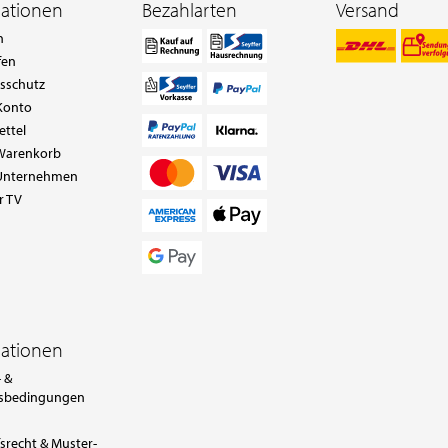
mationen
Bezahlarten
Versand
n
fen
tsschutz
Konto
ettel
Warenkorb
Unternehmen
r TV
mationen
 &
sbedingungen
srecht & Muster-