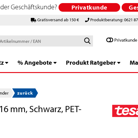
 oder Geschäftskunde?
Privatkunde
Ge
Gratisversand ab 150 €
Produktberatung: 0621 8
Schlagworte
Privatkunde
/
Artikelnummer
/
tz
% Angebote
Produkt Ratgeber
Ma
EAN
nder
zurück
,16 mm, Schwarz, PET-