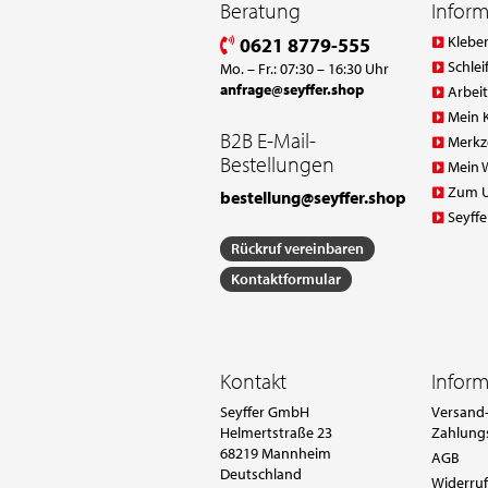
Beratung
Infor
Klebe
0621 8779-555
Schlei
Mo. – Fr.: 07:30 – 16:30 Uhr
anfrage@seyffer.shop
Arbei
Mein 
B2B E-Mail-
Merkz
Bestellungen
Mein 
Zum 
bestellung@seyffer.shop
Seyffe
Rückruf vereinbaren
Kontaktformular
Kontakt
Infor
Seyffer GmbH
Versand-
Helmertstraße 23
Zahlung
68219 Mannheim
AGB
Deutschland
Widerruf