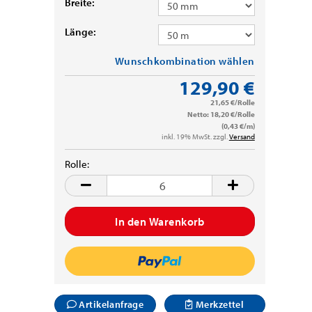
Breite:
Länge:
Wunschkombination wählen
129,90 €
21,65 €/Rolle
Netto: 18,20 €/Rolle
(0,43 €/m)
inkl. 19% MwSt. zzgl.
Versand
Rolle:
Rolle
Artikelanfrage
Merkzettel