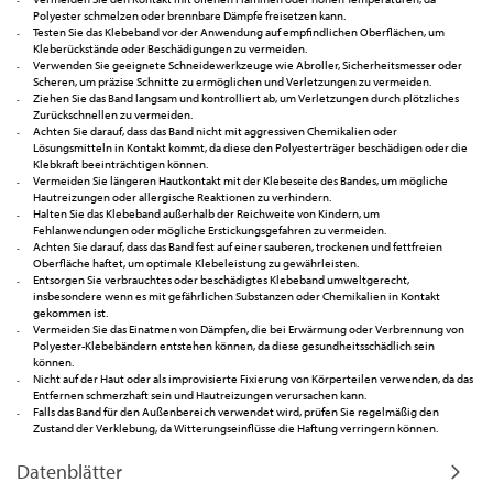
Polyester schmelzen oder brennbare Dämpfe freisetzen kann.
Testen Sie das Klebeband vor der Anwendung auf empfindlichen Oberflächen, um
Kleberückstände oder Beschädigungen zu vermeiden.
Verwenden Sie geeignete Schneidewerkzeuge wie Abroller, Sicherheitsmesser oder
Scheren, um präzise Schnitte zu ermöglichen und Verletzungen zu vermeiden.
Ziehen Sie das Band langsam und kontrolliert ab, um Verletzungen durch plötzliches
Zurückschnellen zu vermeiden.
Achten Sie darauf, dass das Band nicht mit aggressiven Chemikalien oder
Lösungsmitteln in Kontakt kommt, da diese den Polyesterträger beschädigen oder die
Klebkraft beeinträchtigen können.
Vermeiden Sie längeren Hautkontakt mit der Klebeseite des Bandes, um mögliche
Hautreizungen oder allergische Reaktionen zu verhindern.
Halten Sie das Klebeband außerhalb der Reichweite von Kindern, um
Fehlanwendungen oder mögliche Erstickungsgefahren zu vermeiden.
Achten Sie darauf, dass das Band fest auf einer sauberen, trockenen und fettfreien
Oberfläche haftet, um optimale Klebeleistung zu gewährleisten.
Entsorgen Sie verbrauchtes oder beschädigtes Klebeband umweltgerecht,
insbesondere wenn es mit gefährlichen Substanzen oder Chemikalien in Kontakt
gekommen ist.
Vermeiden Sie das Einatmen von Dämpfen, die bei Erwärmung oder Verbrennung von
Polyester-Klebebändern entstehen können, da diese gesundheitsschädlich sein
können.
Nicht auf der Haut oder als improvisierte Fixierung von Körperteilen verwenden, da das
Entfernen schmerzhaft sein und Hautreizungen verursachen kann.
Falls das Band für den Außenbereich verwendet wird, prüfen Sie regelmäßig den
Zustand der Verklebung, da Witterungseinflüsse die Haftung verringern können.
Datenblätter