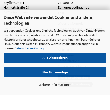
Seyffer GmbH
Versand- &
Helmertstraße 23
Zahlungsbedingungen
68219 Mannheim
AGB
Diese Webseite verwendet Cookies und andere
Deutschland
Widerrufsrecht & Muster-
Technologien
Widerrufsformular
Tel.:
0621 8779-555
Fax: 0621 8779-100
Privatsphäre und Datenschutz
Wir verwenden Cookies und ähnliche Technologien, auch von Drittanbietern,
anfrage@seyffer.shop
Batterie- & Recyclinghinweis
um die ordentliche Funktionsweise der Website zu gewährleisten, die
www.seyffer-gmbh.de
Nutzung unseres Angebotes zu analysieren und Ihnen ein bestmögliches
Abfallvermeidung und
Einkaufserlebnis bieten zu können. Weitere Informationen finden Sie in
Bewirtschaftung von
unserer
Datenschutzerklärung
.
Altbatterien
Impressum
Alle Akzeptieren
Barrierefreiheit
Cookie Einstellungen
Nur Notwendige
Vertrag widerrufen
Widerrufsbelehrung
Weitere Informationen