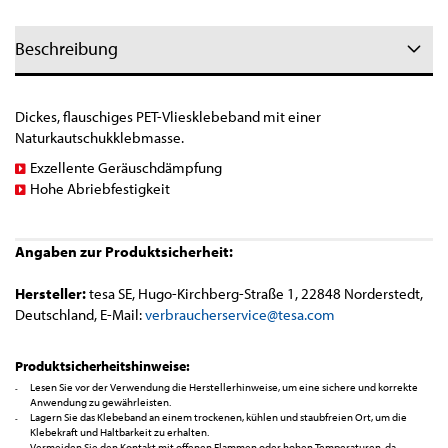
Beschreibung
Dickes, flauschiges PET-Vliesklebeband mit einer
Naturkautschukklebmasse.
Exzellente Geräuschdämpfung
Hohe Abriebfestigkeit
Angaben zur Produktsicherheit:
Hersteller:
tesa SE, Hugo-Kirchberg-Straße 1, 22848 Norderstedt,
Deutschland, E-Mail:
verbraucherservice@tesa.com
Produktsicherheitshinweise:
Lesen Sie vor der Verwendung die Herstellerhinweise, um eine sichere und korrekte
Anwendung zu gewährleisten.
Lagern Sie das Klebeband an einem trockenen, kühlen und staubfreien Ort, um die
Klebekraft und Haltbarkeit zu erhalten.
Vermeiden Sie den Kontakt mit offenen Flammen oder hohen Temperaturen, da