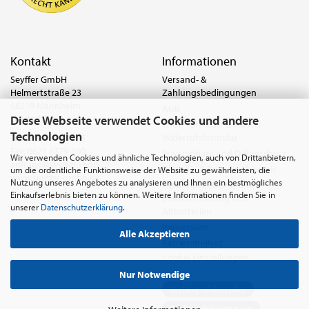
Kontakt
Informationen
Seyffer GmbH
Versand- &
Helmertstraße 23
Zahlungsbedingungen
68219 Mannheim
AGB
Diese Webseite verwendet Cookies und andere
Deutschland
Widerrufsrecht & Muster-
Technologien
Widerrufsformular
Tel.:
0621 8779-555
Fax: 0621 8779-100
Privatsphäre und Datenschutz
Wir verwenden Cookies und ähnliche Technologien, auch von Drittanbietern,
anfrage@seyffer.shop
Batterie- & Recyclinghinweis
um die ordentliche Funktionsweise der Website zu gewährleisten, die
www.seyffer-gmbh.de
Nutzung unseres Angebotes zu analysieren und Ihnen ein bestmögliches
Abfallvermeidung und
Einkaufserlebnis bieten zu können. Weitere Informationen finden Sie in
Bewirtschaftung von
unserer
Datenschutzerklärung
.
Altbatterien
Impressum
Alle Akzeptieren
Barrierefreiheit
Cookie Einstellungen
Nur Notwendige
Vertrag widerrufen
Widerrufsbelehrung