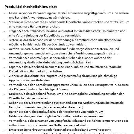
Produktsicherheitshinweise:
Lesen Sie vor der Verwendung die Herstellerhinweise sorgfältig durch, um eine sichere
und korrekte Anwendung zu gewährleisten.
Stellen Sie sicher, dass die zu beklebende Oberfläche sauber, trocken und fettfrei ist, um
eine maximale Haftung zu erreichen.
Tragen Sie Schutzhandschuhe, um Hautkontakt mit dem Klebstoff zu minimieren und
eine Verunreinigung der Klebefläche zu vermeiden.
Testen Sie das Klebeband vor der Anwendung auf empfindlichen Oberflächen, um
mögliche Schäden oder Kleberückstände zu vermeiden.
Achten Sie darauf, dass das Klebeband nur für die vorgesehenen Materialien und
Anwendungen verwendet wird, um eine sichere Verbindung zu gewährleisten.
Vermeiden Sie übermäßiges Dehnen oder Ziehen des Bandes während der
Anwendung, da dies die Klebeleistung beeinträchtigen kann.
Lagern Sie das Klebeband an einem trockenen, kühlen und staubfreien Ort, um die
Klebekraft und Haltbarkeit zu erhalten.
Ziehen Sie das Schutzliner langsam und gleichmäßig ab, um eine gleichmäßige
Applikation zu gewährleisten.
Vermeiden Sie den Kontakt mit aggressiven Chemikalien oder Lösungsmitteln, da diese
die Klebeverbindung beschädigen können.
Drücken Sie das Klebeband fest an, um eine bestmögliche Verbindung zwischen den
Oberflächen sicherzustellen.
Geben Sie der Klebeverbindung ausreichend Zeit zur Aushärtung, um die maximale
Festigkeit zu erreichen (Herstellerangaben beachten).
Halten Sie das Klebeband außerhalb der Reichweite von Kindern, um
Fehlanwendungen oder mögliche Gesundheitsrisiken zu vermeiden.
Vermeiden Sie das Einatmen von Dämpfen, falls das Band bei hohen Temperaturen oder
in Kombination mit chemischen Stoffen verwendet wird.
Entsorgen Sie verbrauchtes oder beschädigtes Klebeband umweltgerecht,