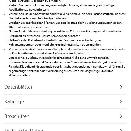
Klebekraft und Haltbarkeit zu erhalten.
Ziehen Sie das Schutzliner langsam und gleichmäßig ab, um eine gleichmäßige
Applikation zu gewährleisten.
Vermeiden Sie den Kontakt mit aggressiven Chemikalien oder Lösungsmitteln, da diese
die Klebeverbindung beschädigen können.
Drücken Sie das Klebeband fest an, um eine bestmögliche Verbindung zwischen den
Oberflächen sicherzustellen.
Geben Sie der Klebeverbindung ausreichend Zeit zur Aushärtung, um die maximale
Festigkeit zu erreichen (Herstellerangaben beachten).
Halten Sie das Klebeband außerhalb der Reichweite von Kindern, um
Fehlanwendungen oder mögliche Gesundheitsrisiken zu vermeiden.
Vermeiden Sie das Einatmen von Dämpfen, falls das Band bei hohen Temperaturen oder
in Kombination mit chemischen Stoffen verwendet wird.
Entsorgen Sie verbrauchtes oder beschädigtes Klebeband umweltgerecht,
insbesondere wenn es mit Gefahrstoffen oder Chemikalien in Kontakt gekommen ist.
Falls das Klebeband für tragende oder kritische Anwendungen genutzt wird, führen Sie
regelmäßige Kontrollen der Verklebung durch, um eine langfristige Stabilität
sicherzustellen.
Datenblätter
Kataloge
Broschüren
Technische Daten