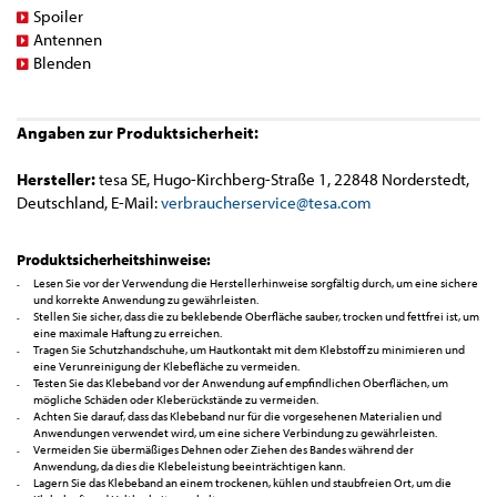
Spoiler
Antennen
Blenden
Angaben zur Produktsicherheit:
Hersteller:
tesa SE, Hugo-Kirchberg-Straße 1, 22848 Norderstedt,
Deutschland, E-Mail:
verbraucherservice@tesa.com
Produktsicherheitshinweise:
Lesen Sie vor der Verwendung die Herstellerhinweise sorgfältig durch, um eine sichere
und korrekte Anwendung zu gewährleisten.
Stellen Sie sicher, dass die zu beklebende Oberfläche sauber, trocken und fettfrei ist, um
eine maximale Haftung zu erreichen.
Tragen Sie Schutzhandschuhe, um Hautkontakt mit dem Klebstoff zu minimieren und
eine Verunreinigung der Klebefläche zu vermeiden.
Testen Sie das Klebeband vor der Anwendung auf empfindlichen Oberflächen, um
mögliche Schäden oder Kleberückstände zu vermeiden.
Achten Sie darauf, dass das Klebeband nur für die vorgesehenen Materialien und
Anwendungen verwendet wird, um eine sichere Verbindung zu gewährleisten.
Vermeiden Sie übermäßiges Dehnen oder Ziehen des Bandes während der
Anwendung, da dies die Klebeleistung beeinträchtigen kann.
Lagern Sie das Klebeband an einem trockenen, kühlen und staubfreien Ort, um die