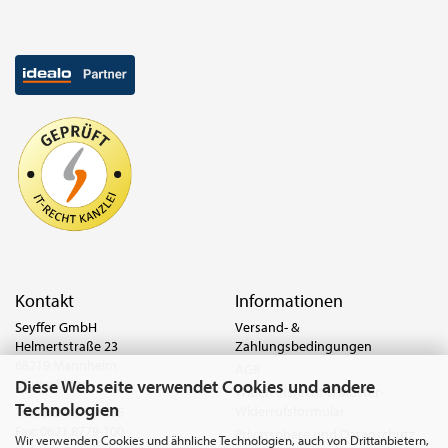
Kontakt
Informationen
Seyffer GmbH
Versand- &
Helmertstraße 23
Zahlungsbedingungen
68219 Mannheim
AGB
Diese Webseite verwendet Cookies und andere
Deutschland
Widerrufsrecht & Muster-
Technologien
Widerrufsformular
Tel.:
0621 8779-555
Fax: 0621 8779-100
Privatsphäre und Datenschutz
Wir verwenden Cookies und ähnliche Technologien, auch von Drittanbietern,