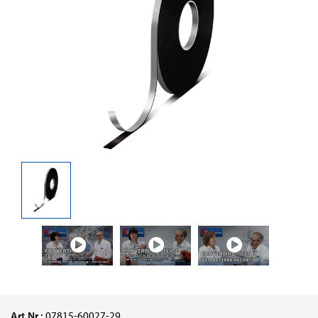
Art.Nr.:
07815-60027-29