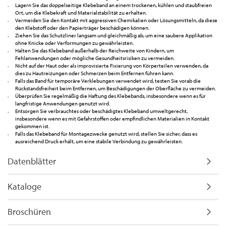
Lagern Sie das doppelseitige Klebeband an einem trockenen, kühlen und staubfreien
Ort, um die Klebekraft und Materialstabilität zu erhalten.
Vermeiden Sie den Kontakt mit aggressiven Chemikalien oder Lösungsmitteln, da diese
den Klebstoff oder den Papierträger beschädigen können.
Ziehen Sie das Schutzliner langsam und gleichmäßig ab, um eine saubere Applikation
ohne Knicke oder Verformungen zu gewährleisten.
Halten Sie das Klebeband außerhalb der Reichweite von Kindern, um
Fehlanwendungen oder mögliche Gesundheitsrisiken zu vermeiden.
Nicht auf der Haut oder als improvisierte Fixierung von Körperteilen verwenden, da
dies zu Hautreizungen oder Schmerzen beim Entfernen führen kann.
Falls das Band für temporäre Verklebungen verwendet wird, testen Sie vorab die
Rückstandsfreiheit beim Entfernen, um Beschädigungen der Oberfläche zu vermeiden.
Überprüfen Sie regelmäßig die Haftung des Klebebands, insbesondere wenn es für
langfristige Anwendungen genutzt wird.
Entsorgen Sie verbrauchtes oder beschädigtes Klebeband umweltgerecht,
insbesondere wenn es mit Gefahrstoffen oder empfindlichen Materialien in Kontakt
gekommen ist.
Falls das Klebeband für Montagezwecke genutzt wird, stellen Sie sicher, dass es
ausreichend Druck erhält, um eine stabile Verbindung zu gewährleisten.
Datenblätter
Kataloge
Broschüren