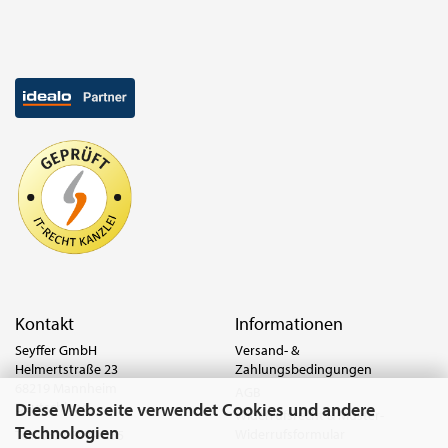
Kontakt
Informationen
Seyffer GmbH
Versand- &
Helmertstraße 23
Zahlungsbedingungen
68219 Mannheim
AGB
Diese Webseite verwendet Cookies und andere
Deutschland
Widerrufsrecht & Muster-
Technologien
Widerrufsformular
Tel.:
0621 8779-555