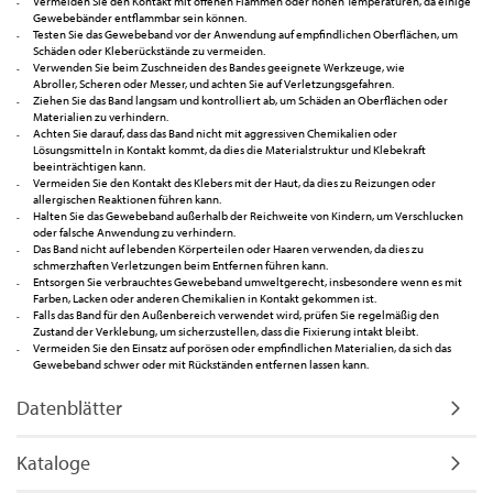
Vermeiden Sie den Kontakt mit offenen Flammen oder hohen Temperaturen, da einige
Gewebebänder entflammbar sein können.
Testen Sie das Gewebeband vor der Anwendung auf empfindlichen Oberflächen, um
Schäden oder Kleberückstände zu vermeiden.
Verwenden Sie beim Zuschneiden des Bandes geeignete Werkzeuge, wie
Abroller, Scheren oder Messer, und achten Sie auf Verletzungsgefahren.
Ziehen Sie das Band langsam und kontrolliert ab, um Schäden an Oberflächen oder
Materialien zu verhindern.
Achten Sie darauf, dass das Band nicht mit aggressiven Chemikalien oder
Lösungsmitteln in Kontakt kommt, da dies die Materialstruktur und Klebekraft
beeinträchtigen kann.
Vermeiden Sie den Kontakt des Klebers mit der Haut, da dies zu Reizungen oder
allergischen Reaktionen führen kann.
Halten Sie das Gewebeband außerhalb der Reichweite von Kindern, um Verschlucken
oder falsche Anwendung zu verhindern.
Das Band nicht auf lebenden Körperteilen oder Haaren verwenden, da dies zu
schmerzhaften Verletzungen beim Entfernen führen kann.
Entsorgen Sie verbrauchtes Gewebeband umweltgerecht, insbesondere wenn es mit
Farben, Lacken oder anderen Chemikalien in Kontakt gekommen ist.
Falls das Band für den Außenbereich verwendet wird, prüfen Sie regelmäßig den
Zustand der Verklebung, um sicherzustellen, dass die Fixierung intakt bleibt.
Vermeiden Sie den Einsatz auf porösen oder empfindlichen Materialien, da sich das
Gewebeband schwer oder mit Rückständen entfernen lassen kann.
Datenblätter
Kataloge