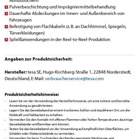
Abflusslöchern
Pulverbeschichtung und Imprägniermittelbehandlung
Dauerhafte Abdeckungen im Innen- und Außenbereich von
Fahrzeugen
Befestigung von Flachkabeln (z. B. an Dachhimmel, Spiegeln,
Türverkleidungen)
Spleißanwendungen in der Reel-to-Reel-Produktion
Angaben zur Produktsicherheit:
Hersteller:
tesa SE, Hugo-Kirchberg-Straße 1, 22848 Norderstedt,
Deutschland, E-Mail:
verbraucherservice@tesa.com
Produktsicherheitshinweise:
Lesen Sie vor der Verwendung die Herstellerhinweise, um eine sichere und korrekte
Anwendung zu gewährleisten.
Lagern Sie das Gewebeband an einem trockenen, kühlen und staubfreien Ort, um die
Klebkraft und Haltbarkeit zu erhalten.
Vermeiden Sie den Kontakt mit offenen Flammen oder hohen Temperaturen, da einige
Gewebebänder entflammbar sein können.
Testen Sie das Gewebeband vor der Anwendung auf empfindlichen Oberflächen, um
Schäden oder Kleberückstände zu vermeiden.
Verwenden Sie beim Zuschneiden des Bandes geeignete Werkzeuge, wie