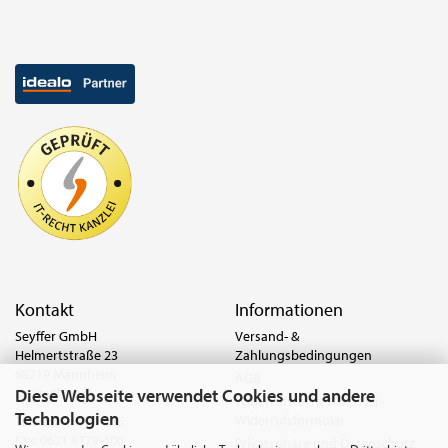
Kontakt
Informationen
Seyffer GmbH
Versand- &
Helmertstraße 23
Zahlungsbedingungen
68219 Mannheim
AGB
Diese Webseite verwendet Cookies und andere
Deutschland
Widerrufsrecht & Muster-
Technologien
Widerrufsformular
Tel.:
0621 8779-555
Fax: 0621 8779-100
Privatsphäre und Datenschutz