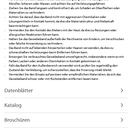
Abroller, Scheren oder Messer, und achten Sie auf Verletzungsgefahren.
Ziehen Sie das Band langsam und kontrolliert ab, um Schäden an Oberflächen oder
Materialien zu verhindern.
Achten Sie darauf, dass das Band nicht mit aggressiven Chemikalien oder
Lösungsmitteln in Kontakt kommt, da dies die Materialstruktur und Klebekraft
beeinträchtigen kann.
Vermeiden Sie den Kontakt des Klebers mit der Haut, da dies zu Reizungen oder
allergischen Reaktionen führen kann.
Halten Sie das Gewebeband außerhalb der Reichweite von Kindern, um Verschlucken
oder falsche Anwendung zu verhindern.
Das Band nicht auf lebenden Körperteilen oder Haaren verwenden, da dies zu
schmerzhaften Verletzungen beim Entfernen führen kann.
Entsorgen Sie verbrauchtes Gewebeband umweltgerecht, insbesondere wenn es mit
Farben, Lacken oder anderen Chemikalien in Kontakt gekommen ist.
Falls das Band für den Außenbereich verwendet wird, prüfen Sie regelmäßig den
Zustand der Verklebung, um sicherzustellen, dass die Fixierung intakt bleibt.
Vermeiden Sie den Einsatz auf porösen oder empfindlichen Materialien, da sich das
Gewebeband schwer oder mit Rückständen entfernen lassen kann.
Datenblätter
Katalog
Broschüren