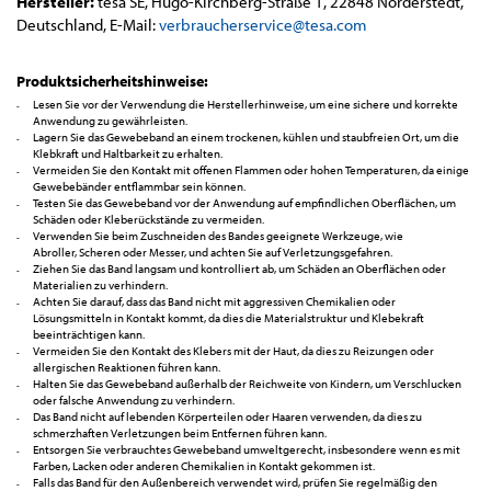
Hersteller:
tesa SE, Hugo-Kirchberg-Straße 1, 22848 Norderstedt,
Deutschland, E-Mail:
verbraucherservice@tesa.com
Produktsicherheitshinweise:
Lesen Sie vor der Verwendung die Herstellerhinweise, um eine sichere und korrekte
Anwendung zu gewährleisten.
Lagern Sie das Gewebeband an einem trockenen, kühlen und staubfreien Ort, um die
Klebkraft und Haltbarkeit zu erhalten.
Vermeiden Sie den Kontakt mit offenen Flammen oder hohen Temperaturen, da einige
Gewebebänder entflammbar sein können.
Testen Sie das Gewebeband vor der Anwendung auf empfindlichen Oberflächen, um
Schäden oder Kleberückstände zu vermeiden.
Verwenden Sie beim Zuschneiden des Bandes geeignete Werkzeuge, wie
Abroller, Scheren oder Messer, und achten Sie auf Verletzungsgefahren.
Ziehen Sie das Band langsam und kontrolliert ab, um Schäden an Oberflächen oder
Materialien zu verhindern.
Achten Sie darauf, dass das Band nicht mit aggressiven Chemikalien oder
Lösungsmitteln in Kontakt kommt, da dies die Materialstruktur und Klebekraft
beeinträchtigen kann.
Vermeiden Sie den Kontakt des Klebers mit der Haut, da dies zu Reizungen oder
allergischen Reaktionen führen kann.
Halten Sie das Gewebeband außerhalb der Reichweite von Kindern, um Verschlucken
oder falsche Anwendung zu verhindern.
Das Band nicht auf lebenden Körperteilen oder Haaren verwenden, da dies zu
schmerzhaften Verletzungen beim Entfernen führen kann.
Entsorgen Sie verbrauchtes Gewebeband umweltgerecht, insbesondere wenn es mit
Farben, Lacken oder anderen Chemikalien in Kontakt gekommen ist.
Falls das Band für den Außenbereich verwendet wird, prüfen Sie regelmäßig den