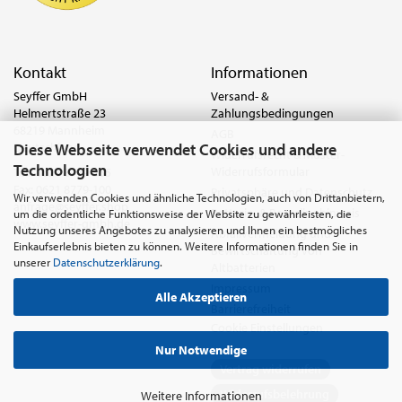
Kontakt
Informationen
Seyffer GmbH
Versand- &
Helmertstraße 23
Zahlungsbedingungen
68219 Mannheim
AGB
Diese Webseite verwendet Cookies und andere
Deutschland
Widerrufsrecht & Muster-
Technologien
Widerrufsformular
Tel.:
0621 8779-555
Fax: 0621 8779-100
Privatsphäre und Datenschutz
Wir verwenden Cookies und ähnliche Technologien, auch von Drittanbietern,
anfrage@seyffer.shop
Batterie- & Recyclinghinweis
um die ordentliche Funktionsweise der Website zu gewährleisten, die
www.seyffer-gmbh.de
Nutzung unseres Angebotes zu analysieren und Ihnen ein bestmögliches
Abfallvermeidung und
Einkaufserlebnis bieten zu können. Weitere Informationen finden Sie in
Bewirtschaftung von
unserer
Datenschutzerklärung
.
Altbatterien
Impressum
Alle Akzeptieren
Barrierefreiheit
Cookie Einstellungen
Nur Notwendige
Vertrag widerrufen
Widerrufsbelehrung
Weitere Informationen