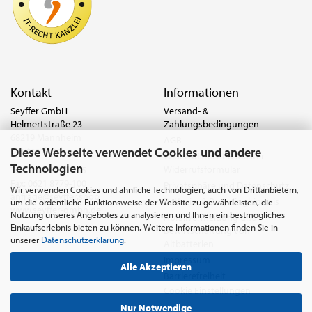
Kontakt
Informationen
Seyffer GmbH
Versand- &
Helmertstraße 23
Zahlungsbedingungen
68219 Mannheim
AGB
Diese Webseite verwendet Cookies und andere
Deutschland
Widerrufsrecht & Muster-
Technologien
Widerrufsformular
Tel.:
0621 8779-555
Fax: 0621 8779-100
Privatsphäre und Datenschutz
Wir verwenden Cookies und ähnliche Technologien, auch von Drittanbietern,
anfrage@seyffer.shop
Batterie- & Recyclinghinweis
um die ordentliche Funktionsweise der Website zu gewährleisten, die
www.seyffer-gmbh.de
Nutzung unseres Angebotes zu analysieren und Ihnen ein bestmögliches
Abfallvermeidung und
Einkaufserlebnis bieten zu können. Weitere Informationen finden Sie in
Bewirtschaftung von
unserer
Datenschutzerklärung
.
Altbatterien
Impressum
Alle Akzeptieren
Barrierefreiheit
Cookie Einstellungen
Nur Notwendige