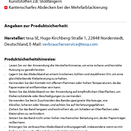
Kunststoffen z.B. Stoßfängern
Kantenscharfes Abdecken bei der Mehrfarblackierung
Angaben zur Produktsicherheit:
Hersteller:
tesa SE, Hugo-Kirchberg-Straße 1, 22848 Norderstedt,
Deutschland, E-Mail:
verbraucherservice@tesa.com
Produktsicherheitshinweise:
Lesen Sie vor der Anwendung die Herstellerhinweise, um eine sichere und korrekte
Nutzung zu gewährleisten.
Lagern Sie das Abdeckband an einem trockenen, kühlen und staubfreien Ort, um eine
gleichbleibende Klebeleistung zu erhalten.
Vermeiden Sie den Kontakt mit offenen Flammen oder hohen Temperaturen, da das
Papiermaterial entflammbar sein kann.
Testen Sie das Abdeckband vor der Anwendung auf empfindlichen Oberflächen, um
Kleberückstände oder Beschädigungen zu vermeiden.
Verwenden Sie beim Zuschneiden des Bandes geeignete Werkzeuge, wie
Abroller, Scheren oder Messer, und achten Sie auf Verletzungsgefahren.
Ziehen Sie das Band langsam und kontrolliert ab, um Schäden an Oberflächen oder
Materialien zu verhindern.
Setzen Sie das Band nicht unter hoher mechanischer Belastung ein, da der Papierträger
reißen kann.
Entsorgen Sie verbrauchtes Abdeckband ordnungsgemäß, insbesondere wenn es mit
Farben, Lacken oder Chemikalien in Kontakt gekommen ist.