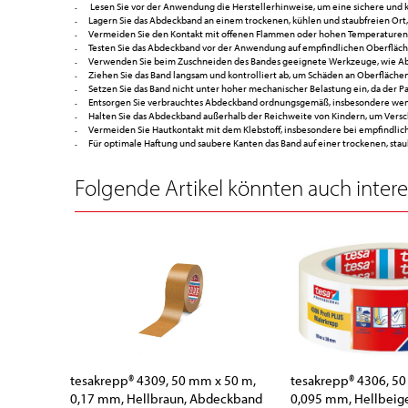
Lesen Sie vor der Anwendung die Herstellerhinweise, um eine sichere und 
Lagern Sie das Abdeckband an einem trockenen, kühlen und staubfreien Ort,
Vermeiden Sie den Kontakt mit offenen Flammen oder hohen Temperaturen, 
Testen Sie das Abdeckband vor der Anwendung auf empfindlichen Oberfläc
Verwenden Sie beim Zuschneiden des Bandes geeignete Werkzeuge, wie Abro
Ziehen Sie das Band langsam und kontrolliert ab, um Schäden an Oberflächen
Setzen Sie das Band nicht unter hoher mechanischer Belastung ein, da der P
Entsorgen Sie verbrauchtes Abdeckband ordnungsgemäß, insbesondere wenn 
Halten Sie das Abdeckband außerhalb der Reichweite von Kindern, um Vers
Vermeiden Sie Hautkontakt mit dem Klebstoff, insbesondere bei empfindlic
Für optimale Haftung und saubere Kanten das Band auf einer trockenen, sta
Folgende Artikel könnten auch interes
tesakrepp® 4309, 50 mm x 50 m,
tesakrepp® 4306, 5
0,17 mm, Hellbraun, Abdeckband
0,095 mm, Hellbeig