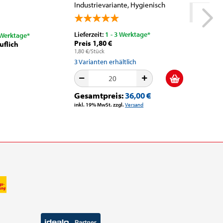
Industrievariante, Hygienisch
Speziala
einzelverpackt,...
Sandstrah
Lieferzeit:
1 - 3 Werktage*
Lieferzeit
 Werktage*
Preis 1,80 €
Preis 78
uflich
1,80 €/Stück
15,73 €/m
3
Varianten erhältlich
13
Variant
Gesamtpreis:
36,00 €
Gesamt
inkl. 19% MwSt. zzgl.
Versand
inkl. 19% M