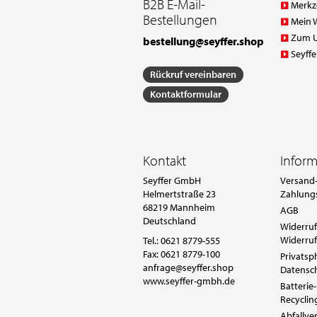
B2B E-Mail-
Merkz
Bestellungen
Mein 
Zum 
bestellung@seyffer.shop
Seyffe
Rückruf vereinbaren
Kontaktformular
Kontakt
Infor
Seyffer GmbH
Versand-
Helmertstraße 23
Zahlung
68219 Mannheim
AGB
Deutschland
Widerruf
Widerruf
Tel.:
0621 8779-555
Fax: 0621 8779-100
Privatsp
anfrage@seyffer.shop
Datensc
www.seyffer-gmbh.de
Batterie-
Recyclin
Abfallv