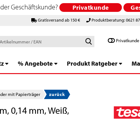
 oder Geschäftskunde?
Privatkunde
Ge
Gratisversand ab 150 €
Produktberatung: 0621 8
Schlagworte
Privatkunde
/
Artikelnummer
/
tz
% Angebote
Produkt Ratgeber
Ma
EAN
er mit Papierträger
zurück
m, 0,14 mm, Weiß,