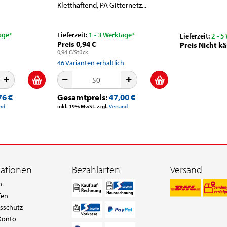
Kletthaftend, PA Gitternetz...
age*
Lieferzeit:
1 - 3 Werktage*
Lieferzeit:
2 - 5
Preis 0,94 €
Preis Nicht kä
0,94 €/Stück
46
Varianten erhältlich
76 €
Gesamtpreis:
47,00 €
nd
inkl. 19% MwSt. zzgl.
Versand
mationen
Bezahlarten
Versand
n
fen
tsschutz
Konto