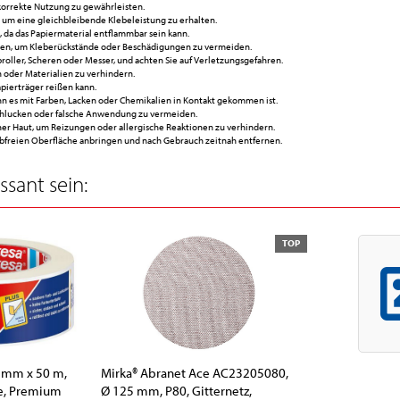
korrekte Nutzung zu gewährleisten.
 um eine gleichbleibende Klebeleistung zu erhalten.
da das Papiermaterial entflammbar sein kann.
hen, um Kleberückstände oder Beschädigungen zu vermeiden.
ller, Scheren oder Messer, und achten Sie auf Verletzungsgefahren.
 oder Materialien zu verhindern.
apierträger reißen kann.
es mit Farben, Lacken oder Chemikalien in Kontakt gekommen ist.
chlucken oder falsche Anwendung zu vermeiden.
her Haut, um Reizungen oder allergische Reaktionen zu verhindern.
ubfreien Oberfläche anbringen und nach Gebrauch zeitnah entfernen.
sant sein:
TOP
0 mm x 50 m,
Mirka® Abranet Ace AC23205080,
e, Premium
Ø 125 mm, P80, Gitternetz,