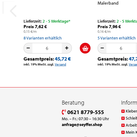
Malerband
Lieferzeit:
2 - 5 Werktage*
Lieferzeit:
2 - 5 Werkt
Preis 7,62 €
Preis 7,96 €
0,15 €/m
0,16 €/m
8
Varianten erhältlich
5
Varianten erhältlich
Gesamtpreis:
45,72 €
Gesamtpreis:
47,
inkl. 19% MwSt. zzgl.
Versand
inkl. 19% MwSt. zzgl.
Versa
Beratung
Infor
Klebe
0621 8779-555
Schlei
Mo. – Fr.: 07:30 – 16:30 Uhr
anfrage@seyffer.shop
Arbei
Mein 