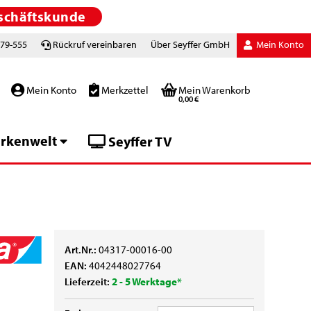
schäftskunde
779-555
Rückruf vereinbaren
Über Seyffer GmbH
Mein Konto
Mein Konto
Merkzettel
Mein Warenkorb
0,00 €
rkenwelt
Seyffer TV
Art.Nr.:
04317-00016-00
EAN:
4042448027764
Lieferzeit:
2 - 5 Werktage*