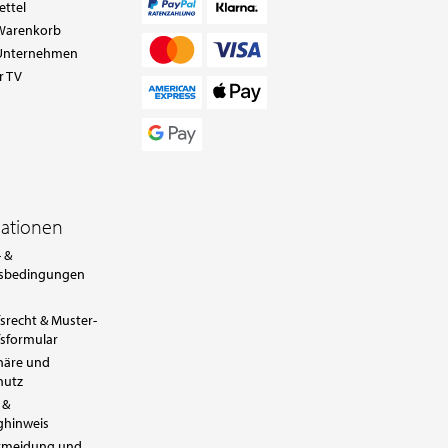
ettel
Warenkorb
Unternehmen
r TV
mationen
 &
sbedingungen
srecht & Muster-
sformular
häre und
hutz
 &
ghinweis
ermeidung und