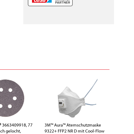
r® 3663409918, 77
3M™ Aura™ Atemschutzmaske
ch gelocht,
9322+ FFP2 NR D mit Cool-Flow