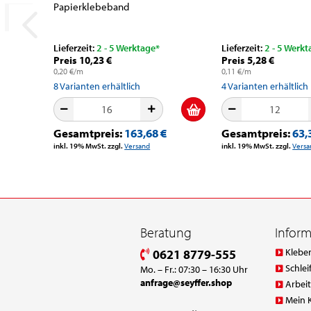
Papierklebeband
Lieferzeit:
2 - 5 Werktage*
Lieferzeit:
2 - 5 Werkt
Preis 10,23 €
Preis 5,28 €
0,20 €/m
0,11 €/m
8
Varianten erhältlich
4
Varianten erhältlich
Gesamtpreis:
163,68 €
Gesamtpreis:
63,
inkl. 19% MwSt. zzgl.
Versand
inkl. 19% MwSt. zzgl.
Versa
Beratung
Infor
Klebe
0621 8779-555
Schlei
Mo. – Fr.: 07:30 – 16:30 Uhr
anfrage@seyffer.shop
Arbei
Mein 