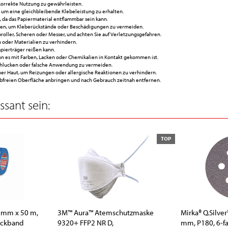
korrekte Nutzung zu gewährleisten.
 um eine gleichbleibende Klebeleistung zu erhalten.
da das Papiermaterial entflammbar sein kann.
hen, um Kleberückstände oder Beschädigungen zu vermeiden.
ller, Scheren oder Messer, und achten Sie auf Verletzungsgefahren.
 oder Materialien zu verhindern.
apierträger reißen kann.
es mit Farben, Lacken oder Chemikalien in Kontakt gekommen ist.
chlucken oder falsche Anwendung zu vermeiden.
her Haut, um Reizungen oder allergische Reaktionen zu verhindern.
ubfreien Oberfläche anbringen und nach Gebrauch zeitnah entfernen.
sant sein:
TOP
5 mm x 50 m,
3M™ Aura™ Atemschutzmaske
Mirka® Q.Silve
eckband
9320+ FFP2 NR D,
mm, P180, 6-fa