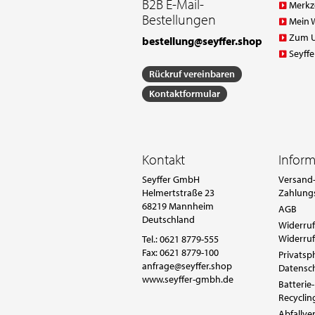
B2B E-Mail-
Merkz
Bestellungen
Mein 
Zum 
bestellung@seyffer.shop
Seyffe
Rückruf vereinbaren
Kontaktformular
Kontakt
Infor
Seyffer GmbH
Versand-
Helmertstraße 23
Zahlung
68219 Mannheim
AGB
Deutschland
Widerruf
Widerruf
Tel.:
0621 8779-555
Fax: 0621 8779-100
Privatsp
anfrage@seyffer.shop
Datensc
www.seyffer-gmbh.de
Batterie-
Recyclin
Abfallv