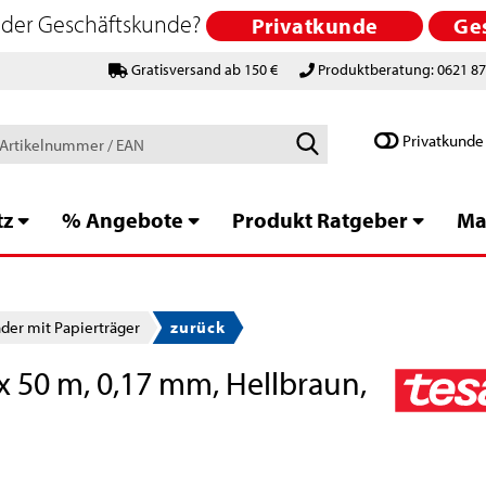
 oder Geschäftskunde?
Privatkunde
Ge
Gratisversand ab 150 €
Produktberatung: 0621 8
Schlagworte
Privatkunde
/
Artikelnummer
/
tz
% Angebote
Produkt Ratgeber
Ma
EAN
er mit Papierträger
zurück
 50 m, 0,17 mm, Hellbraun,