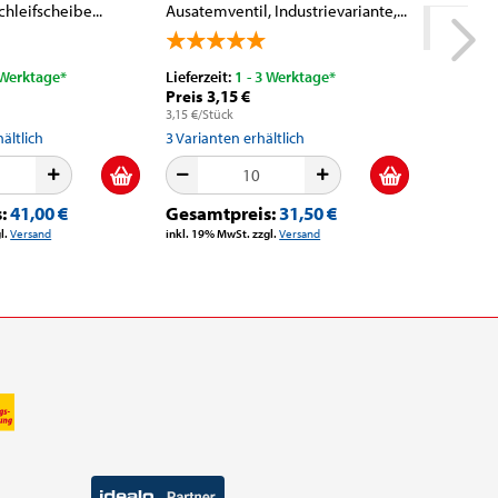
chleifscheibe...
Ausatemventil, Industrievariante,...
 Werktage*
Lieferzeit:
1 - 3 Werktage*
Lieferzeit
Preis 3,15 €
Preis Ni
3,15 €/Stück
ältlich
3
Varianten erhältlich
s:
41,00 €
Gesamtpreis:
31,50 €
l.
Versand
inkl. 19% MwSt. zzgl.
Versand