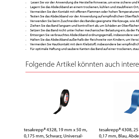
Lesen Sie vor der Anwendung die Herstellerhinweise, um eine sichere und 
Lagern Sie das Abdeckband an einem trockenen, kühlen und staubfreien Ort,
Vermeiden Sie den Kontakt mit offenen Flammen oder hohen Temperaturen, 
Testen Sie das Abdeckband vor der Anwendung auf empfindlichen Oberfläc
Verwenden Sie beim Zuschneiden des Bandes geeignete Werkzeuge, wie Abro
Ziehen Sie das Band langsam und kontrolliert ab, um Schäden an Oberflächen
Setzen Sie das Band nicht unter hoher mechanischer Belastung ein, da der P
Entsorgen Sie verbrauchtes Abdeckband ordnungsgemäß, insbesondere wenn 
Halten Sie das Abdeckband außerhalb der Reichweite von Kindern, um Vers
Vermeiden Sie Hautkontakt mit dem Klebstoff, insbesondere bei empfindlic
Für optimale Haftung und saubere Kanten das Band auf einer trockenen, sta
Folgende Artikel könnten auch interes
tesakrepp® 4328, 19 mm x 50 m,
tesakrepp® 4308, 2
0,175 mm, Schwarz, Universal-
0,17 mm, Blau, Abd