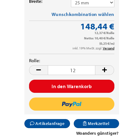
Breite:
Wunschkombination wählen
148,44 €
12,37 €/Rolle
Netto: 10,40 €/Rolle
(0,25 €/m)
inkl. 19% MwSt. zzgl.
Versand
Rolle:
Rolle
Artikelanfrage
Merkzettel
Woanders günstiger?