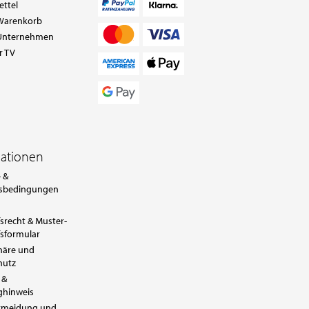
ettel
Warenkorb
Unternehmen
r TV
mationen
 &
sbedingungen
srecht & Muster-
sformular
häre und
hutz
 &
ghinweis
ermeidung und