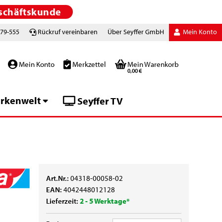
schäftskunde
779-555
Rückruf vereinbaren
Über Seyffer GmbH
Mein Konto
Mein Konto
Merkzettel
Mein Warenkorb
0,00 €
rkenwelt
Seyffer TV
Art.Nr.:
04318-00058-02
EAN:
4042448012128
Lieferzeit:
2 - 5 Werktage*