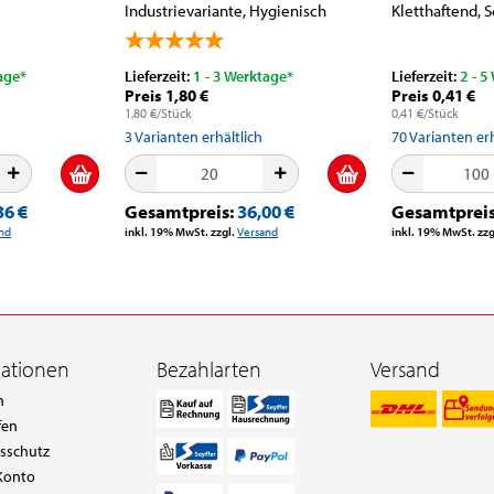
Industrievariante, Hygienisch
Kletthaftend, S
einzelverpackt,...
age*
Lieferzeit:
1 - 3 Werktage*
Lieferzeit:
2 - 5
Preis 1,80 €
Preis 0,41 €
1,80 €/Stück
0,41 €/Stück
3
Varianten erhältlich
70
Varianten erh
36 €
Gesamtpreis:
36,00 €
Gesamtprei
nd
inkl. 19% MwSt. zzgl.
Versand
inkl. 19% MwSt. zzg
mationen
Bezahlarten
Versand
n
fen
tsschutz
Konto