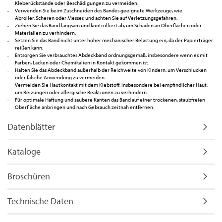
Kleberückstände oder Beschädigungen zu vermeiden.
Verwenden Sie beim Zuschneiden des Bandes geeignete Werkzeuge, wie
Abroller, Scheren oder Messer, und achten Sie auf Verletzungsgefahren.
Ziehen Sie das Band langsam und kontrolliert ab, um Schäden an Oberflächen oder
Materialien zu verhindern.
Setzen Sie das Band nicht unter hoher mechanischer Belastung ein, da der Papierträger
reißen kann.
Entsorgen Sie verbrauchtes Abdeckband ordnungsgemäß, insbesondere wenn es mit
Farben, Lacken oder Chemikalien in Kontakt gekommen ist.
Halten Sie das Abdeckband außerhalb der Reichweite von Kindern, um Verschlucken
oder falsche Anwendung zu vermeiden.
Vermeiden Sie Hautkontakt mit dem Klebstoff, insbesondere bei empfindlicher Haut,
um Reizungen oder allergische Reaktionen zu verhindern.
Für optimale Haftung und saubere Kanten das Band auf einer trockenen, staubfreien
Oberfläche anbringen und nach Gebrauch zeitnah entfernen.
Datenblätter
Kataloge
Broschüren
Technische Daten