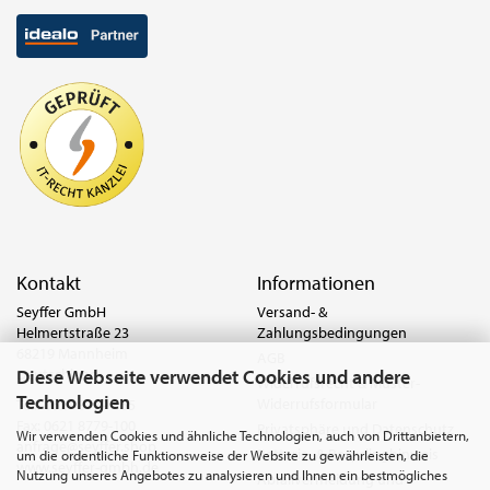
Kontakt
Informationen
Seyffer GmbH
Versand- &
Helmertstraße 23
Zahlungsbedingungen
68219 Mannheim
AGB
Diese Webseite verwendet Cookies und andere
Deutschland
Widerrufsrecht & Muster-
Technologien
Widerrufsformular
Tel.:
0621 8779-555
Fax: 0621 8779-100
Privatsphäre und Datenschutz
Wir verwenden Cookies und ähnliche Technologien, auch von Drittanbietern,
anfrage@seyffer.shop
Batterie- & Recyclinghinweis
um die ordentliche Funktionsweise der Website zu gewährleisten, die
www.seyffer-gmbh.de
Nutzung unseres Angebotes zu analysieren und Ihnen ein bestmögliches
Abfallvermeidung und