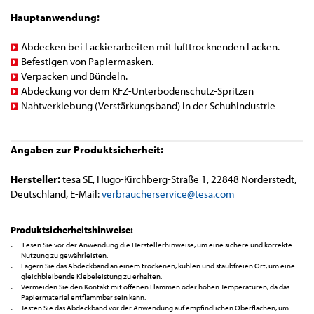
Hauptanwendung:
Abdecken bei Lackierarbeiten mit lufttrocknenden Lacken.
Befestigen von Papiermasken.
Verpacken und Bündeln.
Abdeckung vor dem KFZ-Unterbodenschutz-Spritzen
Nahtverklebung (Verstärkungsband) in der Schuhindustrie
Angaben zur Produktsicherheit:
Hersteller:
tesa SE, Hugo-Kirchberg-Straße 1, 22848 Norderstedt,
Deutschland, E-Mail:
verbraucherservice@tesa.com
Produktsicherheitshinweise:
Lesen Sie vor der Anwendung die Herstellerhinweise, um eine sichere und korrekte
Nutzung zu gewährleisten.
Lagern Sie das Abdeckband an einem trockenen, kühlen und staubfreien Ort, um eine
gleichbleibende Klebeleistung zu erhalten.
Vermeiden Sie den Kontakt mit offenen Flammen oder hohen Temperaturen, da das
Papiermaterial entflammbar sein kann.
Testen Sie das Abdeckband vor der Anwendung auf empfindlichen Oberflächen, um