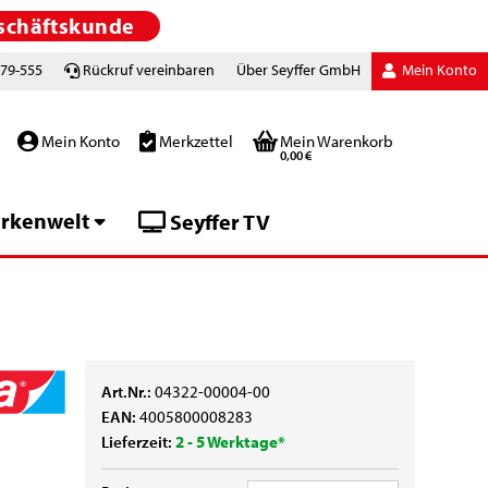
schäftskunde
779-555
Rückruf vereinbaren
Über Seyffer GmbH
Mein Konto
Mein Konto
Merkzettel
Mein Warenkorb
0,00 €
rkenwelt
Seyffer TV
Art.Nr.:
04322-00004-00
EAN:
4005800008283
Lieferzeit:
2 - 5 Werktage*