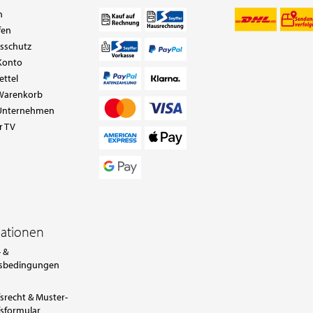
n
fen
tsschutz
Konto
ettel
Warenkorb
Unternehmen
r TV
mationen
 &
sbedingungen
srecht & Muster-
sformular