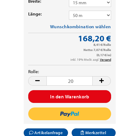
Breite:
Länge:
Wunschkombination wählen
168,20 €
8,41 €/Rolle
Netto: 7,07 €/Rolle
(0,17 €/m)
inkl. 19% MwSt. zzgl.
Versand
Rolle:
Rolle
Artikelanfrage
Merkzettel