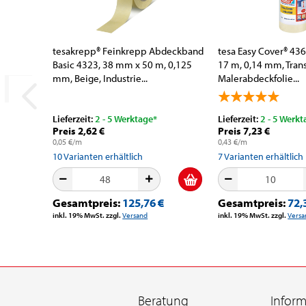
tesakrepp® Feinkrepp Abdeckband
tesa Easy Cover® 43
Basic 4323, 38 mm x 50 m, 0,125
17 m, 0,14 mm, Trans
mm, Beige, Industrie...
Malerabdeckfolie...
Lieferzeit:
2 - 5 Werktage*
Lieferzeit:
2 - 5 Werkt
Preis 2,62 €
Preis 7,23 €
0,05 €/m
0,43 €/m
10
Varianten erhältlich
7
Varianten erhältlich
Gesamtpreis:
125,76 €
Gesamtpreis:
72,
inkl. 19% MwSt. zzgl.
Versand
inkl. 19% MwSt. zzgl.
Versa
Beratung
Infor