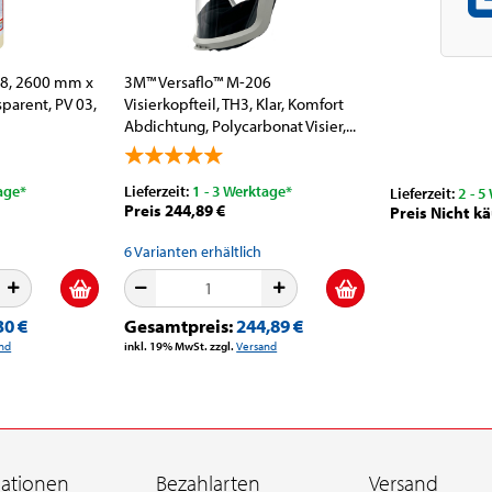
68, 2600 mm x
3M™ Versaflo™ M-206
parent, PV 03,
Visierkopfteil, TH3, Klar, Komfort
Abdichtung, Polycarbonat Visier,...
age*
Lieferzeit:
1 - 3 Werktage*
Lieferzeit:
2 - 5
Preis 244,89 €
Preis Nicht kä
6
Varianten erhältlich
30 €
Gesamtpreis:
244,89 €
nd
inkl. 19% MwSt. zzgl.
Versand
mationen
Bezahlarten
Versand