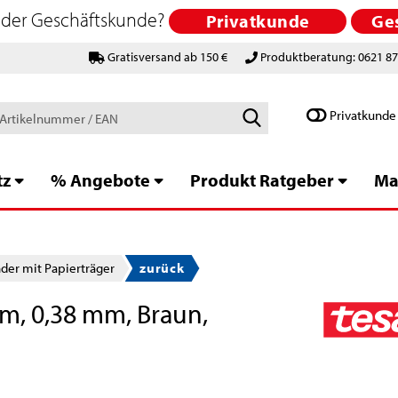
 oder Geschäftskunde?
Privatkunde
Ge
Gratisversand ab 150 €
Produktberatung: 0621 8
Schlagworte
Privatkunde
/
Artikelnummer
/
tz
% Angebote
Produkt Ratgeber
Ma
EAN
er mit Papierträger
zurück
m, 0,38 mm, Braun,