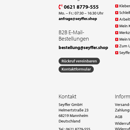
Klebe
0621 8779-555
Schlei
Mo. – Fr.: 07:30 – 16:30 Uhr
anfrage@seyffer.shop
Arbei
Mein 
B2B E-Mail-
Merkz
Bestellungen
Mein 
Zum 
bestellung@seyffer.shop
Seyffe
Rückruf vereinbaren
Kontaktformular
Kontakt
Infor
Seyffer GmbH
Versand-
Helmertstraße 23
Zahlung
68219 Mannheim
AGB
Deutschland
Widerruf
Widerruf
Tel.:
0621 8779-555