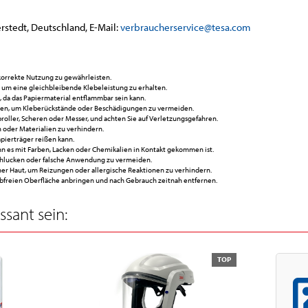
rstedt, Deutschland, E-Mail:
verbraucherservice@tesa.com
korrekte Nutzung zu gewährleisten.
 um eine gleichbleibende Klebeleistung zu erhalten.
da das Papiermaterial entflammbar sein kann.
hen, um Kleberückstände oder Beschädigungen zu vermeiden.
ller, Scheren oder Messer, und achten Sie auf Verletzungsgefahren.
 oder Materialien zu verhindern.
apierträger reißen kann.
es mit Farben, Lacken oder Chemikalien in Kontakt gekommen ist.
chlucken oder falsche Anwendung zu vermeiden.
her Haut, um Reizungen oder allergische Reaktionen zu verhindern.
ubfreien Oberfläche anbringen und nach Gebrauch zeitnah entfernen.
sant sein:
TOP