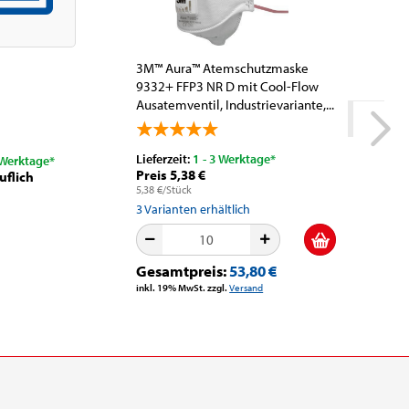
3M™ Aura™ Atemschutzmaske
Mirka® A
9332+ FFP3 NR D mit Cool-Flow
AH24100
Ausatemventil, Industrievariante,...
Gitternet
Gitternetz
Lieferzeit:
1 - 3 Werktage*
Lieferzeit
 Werktage*
Preis 5,38 €
Preis 1,
uflich
5,38 €/Stück
1,99 €/Stüc
3
Varianten erhältlich
7
Variante
Gesamtpreis:
53,80 €
Gesamt
inkl. 19% MwSt. zzgl.
Versand
inkl. 19% M