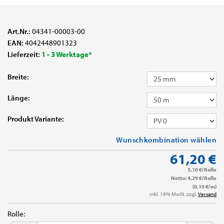
Art.Nr.:
04341-00003-00
EAN:
4042448901323
Lieferzeit:
1 - 3 Werktage*
Breite:
Länge:
Produkt Variante:
Wunschkombination wählen
61,20 €
5,10 €/Rolle
Netto: 4,29 €/Rolle
(0,10 €/m)
inkl. 19% MwSt. zzgl.
Versand
Rolle: