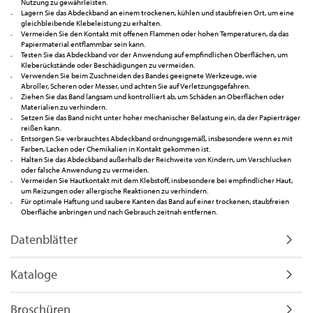
Nutzung zu gewährleisten.
Lagern Sie das Abdeckband an einem trockenen, kühlen und staubfreien Ort, um eine
gleichbleibende Klebeleistung zu erhalten.
Vermeiden Sie den Kontakt mit offenen Flammen oder hohen Temperaturen, da das
Papiermaterial entflammbar sein kann.
Testen Sie das Abdeckband vor der Anwendung auf empfindlichen Oberflächen, um
Kleberückstände oder Beschädigungen zu vermeiden.
Verwenden Sie beim Zuschneiden des Bandes geeignete Werkzeuge, wie
Abroller, Scheren oder Messer, und achten Sie auf Verletzungsgefahren.
Ziehen Sie das Band langsam und kontrolliert ab, um Schäden an Oberflächen oder
Materialien zu verhindern.
Setzen Sie das Band nicht unter hoher mechanischer Belastung ein, da der Papierträger
reißen kann.
Entsorgen Sie verbrauchtes Abdeckband ordnungsgemäß, insbesondere wenn es mit
Farben, Lacken oder Chemikalien in Kontakt gekommen ist.
Halten Sie das Abdeckband außerhalb der Reichweite von Kindern, um Verschlucken
oder falsche Anwendung zu vermeiden.
Vermeiden Sie Hautkontakt mit dem Klebstoff, insbesondere bei empfindlicher Haut,
um Reizungen oder allergische Reaktionen zu verhindern.
Für optimale Haftung und saubere Kanten das Band auf einer trockenen, staubfreien
Oberfläche anbringen und nach Gebrauch zeitnah entfernen.
Datenblätter
Kataloge
Broschüren