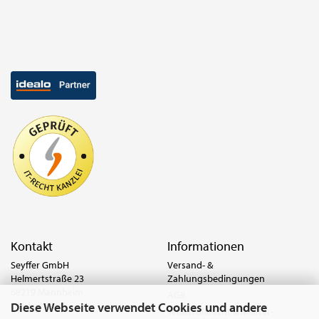
Kontakt
Informationen
Seyffer GmbH
Versand- &
Helmertstraße 23
Zahlungsbedingungen
68219 Mannheim
AGB
Diese Webseite verwendet Cookies und andere
Deutschland
Widerrufsrecht & Muster-