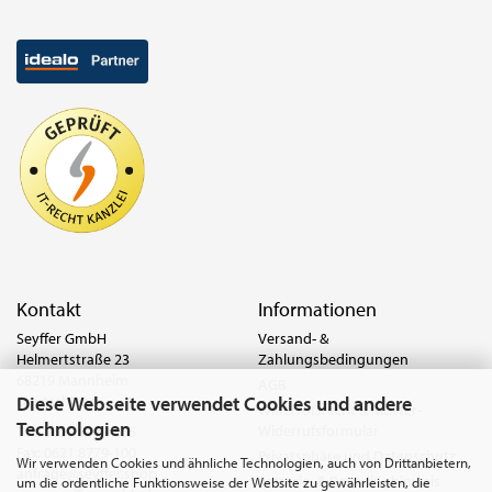
Kontakt
Informationen
Seyffer GmbH
Versand- &
Helmertstraße 23
Zahlungsbedingungen
68219 Mannheim
AGB
Diese Webseite verwendet Cookies und andere
Deutschland
Widerrufsrecht & Muster-
Technologien
Widerrufsformular
Tel.:
0621 8779-555
Fax: 0621 8779-100
Privatsphäre und Datenschutz
Wir verwenden Cookies und ähnliche Technologien, auch von Drittanbietern,
anfrage@seyffer.shop
Batterie- & Recyclinghinweis
um die ordentliche Funktionsweise der Website zu gewährleisten, die