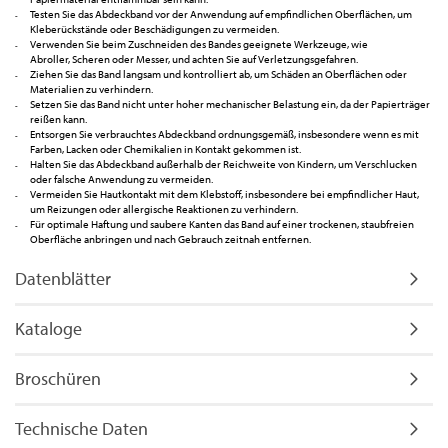
Testen Sie das Abdeckband vor der Anwendung auf empfindlichen Oberflächen, um
Kleberückstände oder Beschädigungen zu vermeiden.
Verwenden Sie beim Zuschneiden des Bandes geeignete Werkzeuge, wie
Abroller, Scheren oder Messer, und achten Sie auf Verletzungsgefahren.
Ziehen Sie das Band langsam und kontrolliert ab, um Schäden an Oberflächen oder
Materialien zu verhindern.
Setzen Sie das Band nicht unter hoher mechanischer Belastung ein, da der Papierträger
reißen kann.
Entsorgen Sie verbrauchtes Abdeckband ordnungsgemäß, insbesondere wenn es mit
Farben, Lacken oder Chemikalien in Kontakt gekommen ist.
Halten Sie das Abdeckband außerhalb der Reichweite von Kindern, um Verschlucken
oder falsche Anwendung zu vermeiden.
Vermeiden Sie Hautkontakt mit dem Klebstoff, insbesondere bei empfindlicher Haut,
um Reizungen oder allergische Reaktionen zu verhindern.
Für optimale Haftung und saubere Kanten das Band auf einer trockenen, staubfreien
Oberfläche anbringen und nach Gebrauch zeitnah entfernen.
Datenblätter
Kataloge
Broschüren
Technische Daten