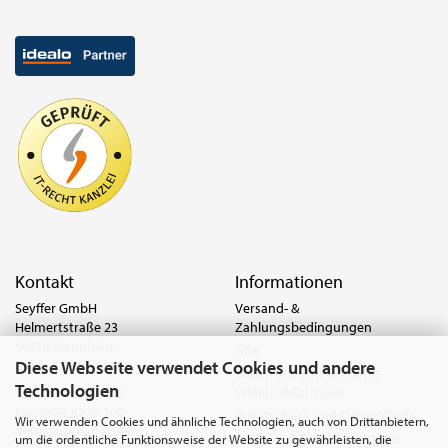
Kontakt
Informationen
Seyffer GmbH
Versand- &
Helmertstraße 23
Zahlungsbedingungen
68219 Mannheim
AGB
Diese Webseite verwendet Cookies und andere
Deutschland
Widerrufsrecht & Muster-
Technologien
Widerrufsformular
Tel.:
0621 8779-555
Fax: 0621 8779-100
Privatsphäre und Datenschutz
Wir verwenden Cookies und ähnliche Technologien, auch von Drittanbietern,
anfrage@seyffer.shop
Batterie- & Recyclinghinweis
um die ordentliche Funktionsweise der Website zu gewährleisten, die