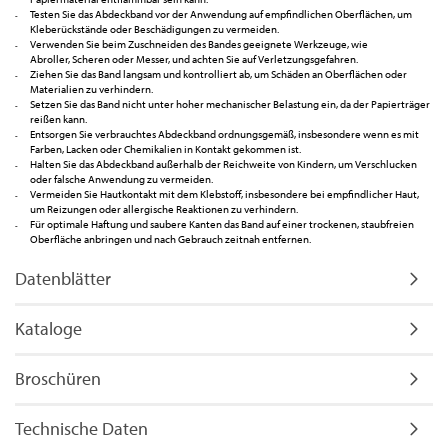
Testen Sie das Abdeckband vor der Anwendung auf empfindlichen Oberflächen, um
Kleberückstände oder Beschädigungen zu vermeiden.
Verwenden Sie beim Zuschneiden des Bandes geeignete Werkzeuge, wie
Abroller, Scheren oder Messer, und achten Sie auf Verletzungsgefahren.
Ziehen Sie das Band langsam und kontrolliert ab, um Schäden an Oberflächen oder
Materialien zu verhindern.
Setzen Sie das Band nicht unter hoher mechanischer Belastung ein, da der Papierträger
reißen kann.
Entsorgen Sie verbrauchtes Abdeckband ordnungsgemäß, insbesondere wenn es mit
Farben, Lacken oder Chemikalien in Kontakt gekommen ist.
Halten Sie das Abdeckband außerhalb der Reichweite von Kindern, um Verschlucken
oder falsche Anwendung zu vermeiden.
Vermeiden Sie Hautkontakt mit dem Klebstoff, insbesondere bei empfindlicher Haut,
um Reizungen oder allergische Reaktionen zu verhindern.
Für optimale Haftung und saubere Kanten das Band auf einer trockenen, staubfreien
Oberfläche anbringen und nach Gebrauch zeitnah entfernen.
Datenblätter
Kataloge
Broschüren
Technische Daten