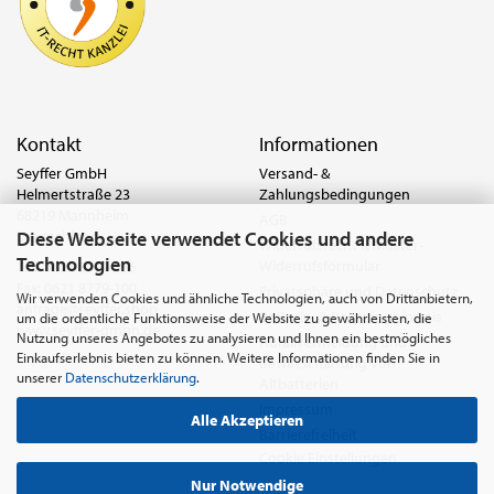
Kontakt
Informationen
Seyffer GmbH
Versand- &
Helmertstraße 23
Zahlungsbedingungen
68219 Mannheim
AGB
Diese Webseite verwendet Cookies und andere
Deutschland
Widerrufsrecht & Muster-
Technologien
Widerrufsformular
Tel.:
0621 8779-555
Fax: 0621 8779-100
Privatsphäre und Datenschutz
Wir verwenden Cookies und ähnliche Technologien, auch von Drittanbietern,
anfrage@seyffer.shop
Batterie- & Recyclinghinweis
um die ordentliche Funktionsweise der Website zu gewährleisten, die
www.seyffer-gmbh.de
Nutzung unseres Angebotes zu analysieren und Ihnen ein bestmögliches
Abfallvermeidung und
Einkaufserlebnis bieten zu können. Weitere Informationen finden Sie in
Bewirtschaftung von
unserer
Datenschutzerklärung
.
Altbatterien
Impressum
Alle Akzeptieren
Barrierefreiheit
Cookie Einstellungen
Nur Notwendige