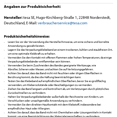
Angaben zur Produktsicherheit:
Hersteller:
tesa SE, Hugo-Kirchberg-Straße 1, 22848 Norderstedt,
Deutschland, E-Mail:
verbraucherservice@tesa.com
Produktsicherheitshinweise:
Lesen Sie vor der Verwendung die Herstellerhinweise, um eine sichere und korrekte
Anwendung zu gewährleisten.
Lagern Sie das Verpackungsklebeband an einem trockenen, kühlen und staubfreien Ort,
um eine optimale Klebkraft zu erhalten.
Vermeiden Sie den Kontakt mit offenen Flammen oder hohen Temperaturen, da einige
Verpackungsklebebänder entflammbar sein können.
Verwenden Sie beim Zuschneiden des Bandes geeignete Werkzeuge, wie
Abroller, Scheren oder Messer, und achten Sie auf Verletzungsgefahren.
Achten Sie darauf, dass das Band nicht mit feuchten oder öligen Oberflächen in
Berührung kommt, da dies die Haftung beeinträchtigen kann.
Testen Sie das Klebeband auf empfindlichen Oberflächen, bevor Sie es großflächig
verwenden, um Kleberückstände oder Beschädigungen zu vermeiden.
Ziehen Sie das Band langsam und kontrolliert ab, um Verletzungen durch plötzliches
Zurückschnellen zu verhindern.
Halten Sie Verpackungsklebebänder außerhalb der Reichweite von Kindern, um
Verschlucken oder unsachgemäße Anwendung zu verhindern.
Vermeiden Sie den direkten Hautkontakt mit dem Klebstoff, insbesondere bei
empfindlicher Haut oder Allergien.
Achten Sie darauf, dass das Band nicht mit Chemikalien oder Lösungsmitteln in Kontakt
kommt, um eine Beeinträchtigung der Materialeigenschaften zu verhindern.