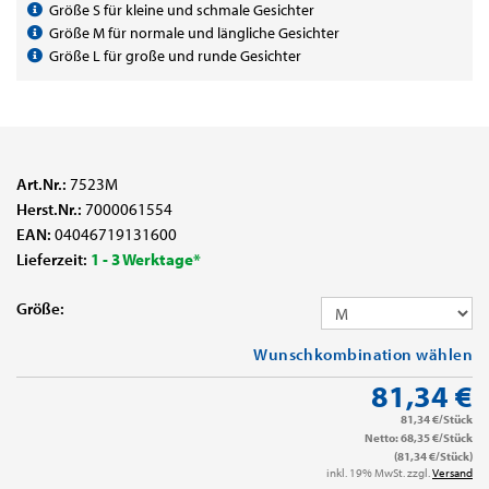
Größe S für kleine und schmale Gesichter
Größe M für normale und längliche Gesichter
Größe L für große und runde Gesichter
Art.Nr.:
7523M
Herst.Nr.:
7000061554
EAN:
04046719131600
Lieferzeit:
1 - 3 Werktage*
Größe:
Wunschkombination wählen
81,34 €
81,34 €/Stück
Netto: 68,35 €/Stück
(81,34 €/Stück)
inkl. 19% MwSt. zzgl.
Versand