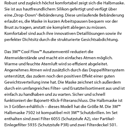
Robust und zugleich höchst komfortabel zeigt sich die Halbmaske.
Sie ist aus hautfreundlichem Silikon gefertigt und verfügt über
eine „Drop-Down“-Bebänderung. Diese umlaufende Bebänderung
erlaubt es, die Maske in kurzen Arbeitspausen bequem vor der
Brust zu tragen, anstatt sie komplett ablegen zu müssen.
Komfortabel sind auch ihre innovativen Detaillösungen sowie ihr
perfekter Dichtsitz durch die strukturierte Gesichtsabdichtung.
Das 3M™ Cool Flow™ Ausatemventil reduziert die
Atemwiderstände und macht ein einfaches Atmen möglich.
Warme und feuchte Atemluft wird so effizient abgeleitet.
Angenehmes Atmen wird zusätzlich durch das Doppelfiltersystem
unterstützt, das zudem noch den positiven Effekt einer guten
Gewichtsverteilung inne hat. Die Maske zeichnet sich außerdem
durch ein umfangreiches Filter- und Ersatzteilsortiment aus und ist
einfach zu handhaben und zu warten. Sicher und schnell
funktioniert der Bajonett-Klick-Filteranschluss. Die Halbmaske ist
in 3 Größen erhältlich – dieses Modell hat die Größe M. Die 3M™
Halbmaske 7502 ist kompatibel mit 3M™ Schutzbrillen. Im Set
enthalten sind zwei Filter 6055 (Schutzstufe A2), vier Partikel-
Einlegefilter 5935 (Schutzstufe P3R) und zwei Filterdeckel 501.