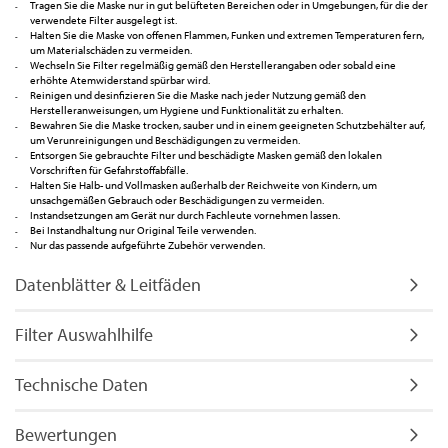
Tragen Sie die Maske nur in gut belüfteten Bereichen oder in Umgebungen, für die der
verwendete Filter ausgelegt ist.
Halten Sie die Maske von offenen Flammen, Funken und extremen Temperaturen fern,
um Materialschäden zu vermeiden.
Wechseln Sie Filter regelmäßig gemäß den Herstellerangaben oder sobald eine
erhöhte Atemwiderstand spürbar wird.
Reinigen und desinfizieren Sie die Maske nach jeder Nutzung gemäß den
Herstelleranweisungen, um Hygiene und Funktionalität zu erhalten.
Bewahren Sie die Maske trocken, sauber und in einem geeigneten Schutzbehälter auf,
um Verunreinigungen und Beschädigungen zu vermeiden.
Entsorgen Sie gebrauchte Filter und beschädigte Masken gemäß den lokalen
Vorschriften für Gefahrstoffabfälle.
Halten Sie Halb- und Vollmasken außerhalb der Reichweite von Kindern, um
unsachgemäßen Gebrauch oder Beschädigungen zu vermeiden.
Instandsetzungen am Gerät nur durch Fachleute vornehmen lassen.
Bei Instandhaltung nur Original Teile verwenden.
Nur das passende aufgeführte Zubehör verwenden.
Datenblätter & Leitfäden
Filter Auswahlhilfe
Technische Daten
Bewertungen