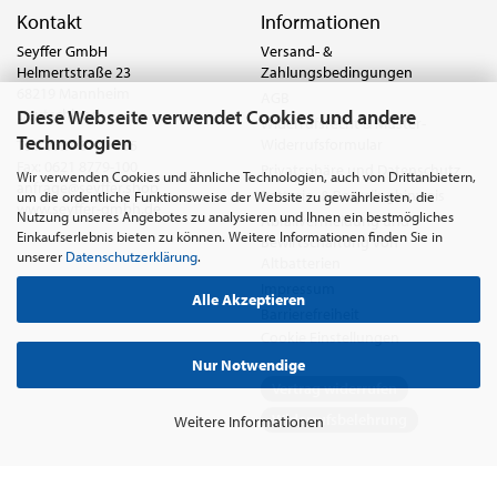
Kontakt
Informationen
Seyffer GmbH
Versand- &
Helmertstraße 23
Zahlungsbedingungen
68219 Mannheim
AGB
Diese Webseite verwendet Cookies und andere
Deutschland
Widerrufsrecht & Muster-
Technologien
Widerrufsformular
Tel.:
0621 8779-555
Fax: 0621 8779-100
Privatsphäre und Datenschutz
Wir verwenden Cookies und ähnliche Technologien, auch von Drittanbietern,
anfrage@seyffer.shop
Batterie- & Recyclinghinweis
um die ordentliche Funktionsweise der Website zu gewährleisten, die
www.seyffer-gmbh.de
Nutzung unseres Angebotes zu analysieren und Ihnen ein bestmögliches
Abfallvermeidung und
Einkaufserlebnis bieten zu können. Weitere Informationen finden Sie in
Bewirtschaftung von
unserer
Datenschutzerklärung
.
Altbatterien
Impressum
Alle Akzeptieren
Barrierefreiheit
Cookie Einstellungen
Nur Notwendige
Vertrag widerrufen
Widerrufsbelehrung
Weitere Informationen