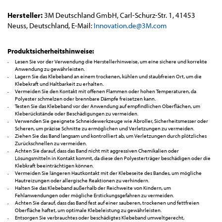
Hersteller:
3M Deutschland GmbH, Carl-Schurz-Str. 1, 41453
Neuss, Deutschland, E-Mail:
Innovation.de@3M.com
Produktsicherheitshinweise:
Lesen Sie vor der Verwendung die Herstellerhinweise, um eine sichere und korrekte
Anwendung zu gewährleisten.
Lagern Sie das Klebeband an einem trockenen, kühlen und staubfreien Ort, um die
Klebekraft und Haltbarkeit zu erhalten.
Vermeiden Sie den Kontakt mit offenen Flammen oder hohen Temperaturen, da
Polyester schmelzen oder brennbare Dämpfe freisetzen kann.
Testen Sie das Klebeband vor der Anwendung auf empfindlichen Oberflächen, um
Kleberückstände oder Beschädigungen zu vermeiden.
Verwenden Sie geeignete Schneidewerkzeuge wie Abroller, Sicherheitsmesser oder
Scheren, um präzise Schnitte zu ermöglichen und Verletzungen zu vermeiden.
Ziehen Sie das Band langsam und kontrolliert ab, um Verletzungen durch plötzliches
Zurückschnellen zu vermeiden.
Achten Sie darauf, dass das Band nicht mit aggressiven Chemikalien oder
Lösungsmitteln in Kontakt kommt, da diese den Polyesterträger beschädigen oder die
Klebkraft beeinträchtigen können.
Vermeiden Sie längeren Hautkontakt mit der Klebeseite des Bandes, um mögliche
Hautreizungen oder allergische Reaktionen zu verhindern.
Halten Sie das Klebeband außerhalb der Reichweite von Kindern, um
Fehlanwendungen oder mögliche Erstickungsgefahren zu vermeiden.
Achten Sie darauf, dass das Band fest auf einer sauberen, trockenen und fettfreien
Oberfläche haftet, um optimale Klebeleistung zu gewährleisten.
Entsorgen Sie verbrauchtes oder beschädigtes Klebeband umweltgerecht,