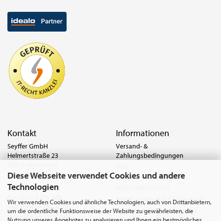
Kontakt
Informationen
Seyffer GmbH
Versand- &
Helmertstraße 23
Zahlungsbedingungen
68219 Mannheim
AGB
Diese Webseite verwendet Cookies und andere
Deutschland
Widerrufsrecht & Muster-
Technologien
Widerrufsformular
Tel.:
0621 8779-555
Fax: 0621 8779-100
Privatsphäre und Datenschutz
Wir verwenden Cookies und ähnliche Technologien, auch von Drittanbietern,
anfrage@seyffer.shop
Batterie- & Recyclinghinweis
um die ordentliche Funktionsweise der Website zu gewährleisten, die
www.seyffer-gmbh.de
Nutzung unseres Angebotes zu analysieren und Ihnen ein bestmögliches