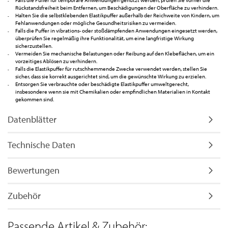
Falls die Puffer für temporäre Anwendungen genutzt werden, prüfen Sie vorher die
Rückstandsfreiheit beim Entfernen, um Beschädigungen der Oberfläche zu verhindern.
Halten Sie die selbstklebenden Elastikpuffer außerhalb der Reichweite von Kindern, um
Fehlanwendungen oder mögliche Gesundheitsrisiken zu vermeiden.
Falls die Puffer in vibrations- oder stoßdämpfenden Anwendungen eingesetzt werden,
überprüfen Sie regelmäßig ihre Funktionalität, um eine langfristige Wirkung
sicherzustellen.
Vermeiden Sie mechanische Belastungen oder Reibung auf den Klebeflächen, um ein
vorzeitiges Ablösen zu verhindern.
Falls die Elastikpuffer für rutschhemmende Zwecke verwendet werden, stellen Sie
sicher, dass sie korrekt ausgerichtet sind, um die gewünschte Wirkung zu erzielen.
Entsorgen Sie verbrauchte oder beschädigte Elastikpuffer umweltgerecht,
insbesondere wenn sie mit Chemikalien oder empfindlichen Materialien in Kontakt
gekommen sind.
Datenblätter
Technische Daten
Bewertungen
Zubehör
Passende Artikel & Zubehör: