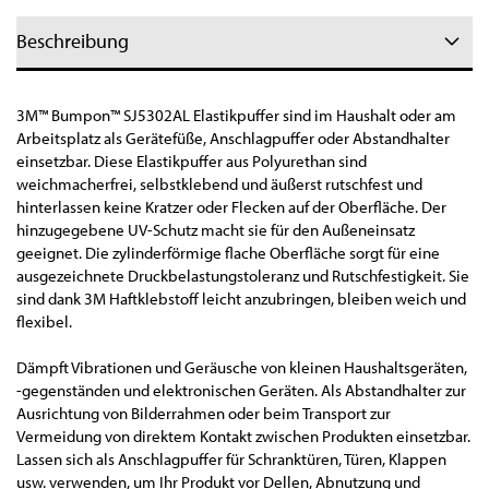
Beschreibung
3M™ Bumpon™ SJ5302AL Elastikpuffer sind im Haushalt oder am
Arbeitsplatz als Gerätefüße, Anschlagpuffer oder Abstandhalter
einsetzbar. Diese Elastikpuffer aus Polyurethan sind
weichmacherfrei, selbstklebend und äußerst rutschfest und
hinterlassen keine Kratzer oder Flecken auf der Oberfläche. Der
hinzugegebene UV-Schutz macht sie für den Außeneinsatz
geeignet. Die zylinderförmige flache Oberfläche sorgt für eine
ausgezeichnete Druckbelastungstoleranz und Rutschfestigkeit. Sie
sind dank 3M Haftklebstoff leicht anzubringen, bleiben weich und
flexibel.
Dämpft Vibrationen und Geräusche von kleinen Haushaltsgeräten,
-gegenständen und elektronischen Geräten. Als Abstandhalter zur
Ausrichtung von Bilderrahmen oder beim Transport zur
Vermeidung von direktem Kontakt zwischen Produkten einsetzbar.
Lassen sich als Anschlagpuffer für Schranktüren, Türen, Klappen
usw. verwenden, um Ihr Produkt vor Dellen, Abnutzung und