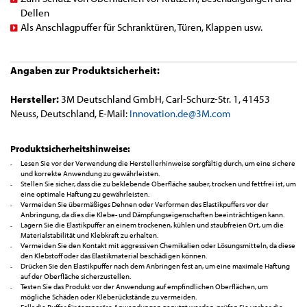
Dellen
Als Anschlagpuffer für Schranktüren, Türen, Klappen usw.
Angaben zur Produktsicherheit:
Hersteller:
3M Deutschland GmbH, Carl-Schurz-Str. 1, 41453
Neuss, Deutschland, E-Mail:
Innovation.de@3M.com
Produktsicherheitshinweise:
Lesen Sie vor der Verwendung die Herstellerhinweise sorgfältig durch, um eine sichere
und korrekte Anwendung zu gewährleisten.
Stellen Sie sicher, dass die zu beklebende Oberfläche sauber, trocken und fettfrei ist, um
eine optimale Haftung zu gewährleisten.
Vermeiden Sie übermäßiges Dehnen oder Verformen des Elastikpuffers vor der
Anbringung, da dies die Klebe- und Dämpfungseigenschaften beeinträchtigen kann.
Lagern Sie die Elastikpuffer an einem trockenen, kühlen und staubfreien Ort, um die
Materialstabilität und Klebkraft zu erhalten.
Vermeiden Sie den Kontakt mit aggressiven Chemikalien oder Lösungsmitteln, da diese
den Klebstoff oder das Elastikmaterial beschädigen können.
Drücken Sie den Elastikpuffer nach dem Anbringen fest an, um eine maximale Haftung
auf der Oberfläche sicherzustellen.
Testen Sie das Produkt vor der Anwendung auf empfindlichen Oberflächen, um
mögliche Schäden oder Kleberückstände zu vermeiden.