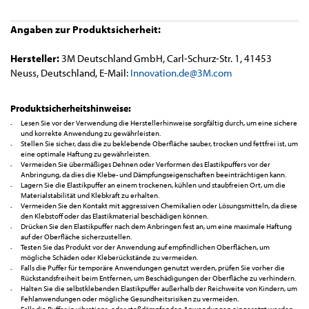
Angaben zur Produktsicherheit:
Hersteller:
3M Deutschland GmbH, Carl-Schurz-Str. 1, 41453
Neuss, Deutschland, E-Mail:
Innovation.de@3M.com
Produktsicherheitshinweise:
Lesen Sie vor der Verwendung die Herstellerhinweise sorgfältig durch, um eine sichere
und korrekte Anwendung zu gewährleisten.
Stellen Sie sicher, dass die zu beklebende Oberfläche sauber, trocken und fettfrei ist, um
eine optimale Haftung zu gewährleisten.
Vermeiden Sie übermäßiges Dehnen oder Verformen des Elastikpuffers vor der
Anbringung, da dies die Klebe- und Dämpfungseigenschaften beeinträchtigen kann.
Lagern Sie die Elastikpuffer an einem trockenen, kühlen und staubfreien Ort, um die
Materialstabilität und Klebkraft zu erhalten.
Vermeiden Sie den Kontakt mit aggressiven Chemikalien oder Lösungsmitteln, da diese
den Klebstoff oder das Elastikmaterial beschädigen können.
Drücken Sie den Elastikpuffer nach dem Anbringen fest an, um eine maximale Haftung
auf der Oberfläche sicherzustellen.
Testen Sie das Produkt vor der Anwendung auf empfindlichen Oberflächen, um
mögliche Schäden oder Kleberückstände zu vermeiden.
Falls die Puffer für temporäre Anwendungen genutzt werden, prüfen Sie vorher die
Rückstandsfreiheit beim Entfernen, um Beschädigungen der Oberfläche zu verhindern.
Halten Sie die selbstklebenden Elastikpuffer außerhalb der Reichweite von Kindern, um
Fehlanwendungen oder mögliche Gesundheitsrisiken zu vermeiden.