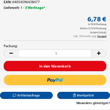
EAN:
04054596438477
Lieferzeit:
1 - 3 Werktage*
6,78 €
6,78 €/Packung
Netto: 5,70 €/Packung
(0,08 €/Stück)
inkl. 19% MwSt. zzgl.
Versand
Packung:
Packung
Artikelanfrage
Merkzettel
Woanders günstiger?