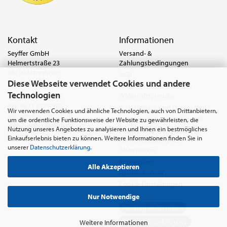
Kontakt
Informationen
Seyffer GmbH
Versand- &
Helmertstraße 23
Zahlungsbedingungen
68219 Mannheim
AGB
Diese Webseite verwendet Cookies und andere
Deutschland
Widerrufsrecht & Muster-
Technologien
Widerrufsformular
Tel.:
0621 8779-555
Fax: 0621 8779-100
Privatsphäre und Datenschutz
Wir verwenden Cookies und ähnliche Technologien, auch von Drittanbietern,
anfrage@seyffer.shop
Batterie- & Recyclinghinweis
um die ordentliche Funktionsweise der Website zu gewährleisten, die
www.seyffer-gmbh.de
Nutzung unseres Angebotes zu analysieren und Ihnen ein bestmögliches
Abfallvermeidung und
Einkaufserlebnis bieten zu können. Weitere Informationen finden Sie in
Bewirtschaftung von
unserer
Datenschutzerklärung
.
Altbatterien
Impressum
Alle Akzeptieren
Barrierefreiheit
Cookie Einstellungen
Nur Notwendige
Vertrag widerrufen
Widerrufsbelehrung
Weitere Informationen