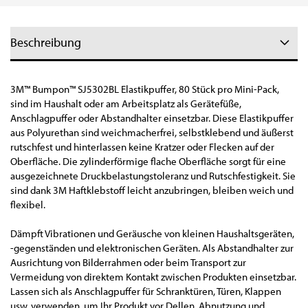
Beschreibung
3M™ Bumpon™ SJ5302BL Elastikpuffer, 80 Stück pro Mini-Pack,
sind im Haushalt oder am Arbeitsplatz als Gerätefüße,
Anschlagpuffer oder Abstandhalter einsetzbar. Diese Elastikpuffer
aus Polyurethan sind weichmacherfrei, selbstklebend und äußerst
rutschfest und hinterlassen keine Kratzer oder Flecken auf der
Oberfläche. Die zylinderförmige flache Oberfläche sorgt für eine
ausgezeichnete Druckbelastungstoleranz und Rutschfestigkeit. Sie
sind dank 3M Haftklebstoff leicht anzubringen, bleiben weich und
flexibel.
Dämpft Vibrationen und Geräusche von kleinen Haushaltsgeräten,
-gegenständen und elektronischen Geräten. Als Abstandhalter zur
Ausrichtung von Bilderrahmen oder beim Transport zur
Vermeidung von direktem Kontakt zwischen Produkten einsetzbar.
Lassen sich als Anschlagpuffer für Schranktüren, Türen, Klappen
usw. verwenden, um Ihr Produkt vor Dellen, Abnutzung und