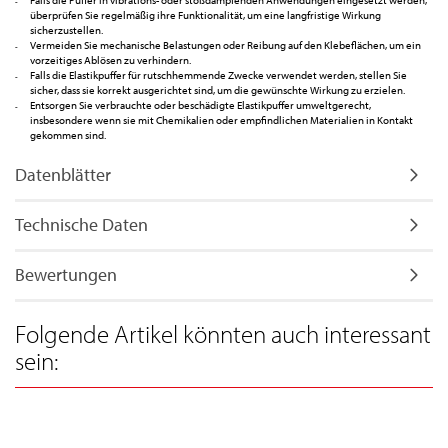
Falls die Puffer in vibrations- oder stoßdämpfenden Anwendungen eingesetzt werden,
überprüfen Sie regelmäßig ihre Funktionalität, um eine langfristige Wirkung
sicherzustellen.
Vermeiden Sie mechanische Belastungen oder Reibung auf den Klebeflächen, um ein
vorzeitiges Ablösen zu verhindern.
Falls die Elastikpuffer für rutschhemmende Zwecke verwendet werden, stellen Sie
sicher, dass sie korrekt ausgerichtet sind, um die gewünschte Wirkung zu erzielen.
Entsorgen Sie verbrauchte oder beschädigte Elastikpuffer umweltgerecht,
insbesondere wenn sie mit Chemikalien oder empfindlichen Materialien in Kontakt
gekommen sind.
Datenblätter
Technische Daten
Bewertungen
Folgende Artikel könnten auch interessant
sein: