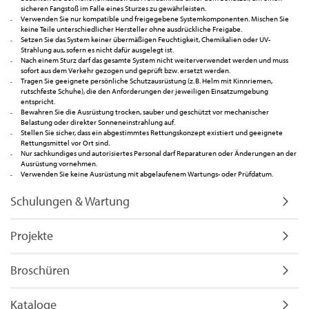
sicheren Fangstoß im Falle eines Sturzes zu gewährleisten.
Verwenden Sie nur kompatible und freigegebene Systemkomponenten. Mischen Sie
keine Teile unterschiedlicher Hersteller ohne ausdrückliche Freigabe.
Setzen Sie das System keiner übermäßigen Feuchtigkeit, Chemikalien oder UV-
Strahlung aus, sofern es nicht dafür ausgelegt ist.
Nach einem Sturz darf das gesamte System nicht weiterverwendet werden und muss
sofort aus dem Verkehr gezogen und geprüft bzw. ersetzt werden.
Tragen Sie geeignete persönliche Schutzausrüstung (z. B. Helm mit Kinnriemen,
rutschfeste Schuhe), die den Anforderungen der jeweiligen Einsatzumgebung
entspricht.
Bewahren Sie die Ausrüstung trocken, sauber und geschützt vor mechanischer
Belastung oder direkter Sonneneinstrahlung auf.
Stellen Sie sicher, dass ein abgestimmtes Rettungskonzept existiert und geeignete
Rettungsmittel vor Ort sind.
Nur sachkundiges und autorisiertes Personal darf Reparaturen oder Änderungen an der
Ausrüstung vornehmen.
Verwenden Sie keine Ausrüstung mit abgelaufenem Wartungs- oder Prüfdatum.
Schulungen & Wartung
Projekte
Broschüren
Kataloge