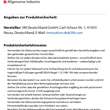
Allgemeine Industrie
Angaben zur Produktsicherheit:
Hersteller:
3M Deutschland GmbH, Carl-Schurz-Str. 1, 41453
Neuss, Deutschland, E-Mail:
Innovation.de@3M.com
Produktsicherheitshinweise:
Verwenden Sie Absturzsicherungen ausschließlich gemäß den Herstellerangaben und
den geltenden gesetzlichen Vorschriften.
Stellen Sie vor jedem Einsatz sicher, dass das komplette System – einschließlich Gurt,
Verbindungsmittel, Falldämpfer, Anschlagpunkt und Karabiner – unbeschädigt und
einsatzbereit ist.
Führen Sie vor jedem Gebrauch eine Sichtprüfung durch und dokumentieren Sie
regelmäßige Prüfungen gemäß DGUV-Regel 112-198/199 oder entsprechender
Normen.
Benutzen Sie das System nur, wenn Sie vollständig darin unterwiesen wurden und mit
der Handhabung sowie dem Rettungskonzept vertraut sind.
Stellen Sie sicher, dass die gewählten Anschlagpunkte tragfähig, korrekt positioniert
und normgerecht (mind. 12 kN) ausgelegt sind.
Vermeiden Sie scharfe Kanten, Scheuerstellen oder Quetschungen an
Verbindungsmitteln, da dies die Schutzwirkung beeinträchtigen kann.
Verwenden Sie Absturzsicherungssysteme niemals zur vertikalen
Personenbeförderung oder zum Anheben von Lasten.
Beachten Sie bei Höheneinsätzen das Freiraummaß unter dem Benutzer, um einen