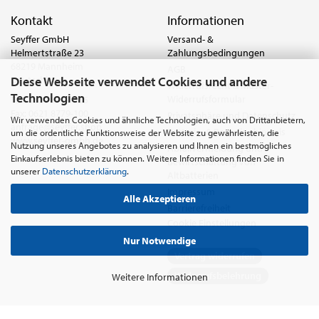
Kontakt
Informationen
Seyffer GmbH
Versand- &
Helmertstraße 23
Zahlungsbedingungen
68219 Mannheim
AGB
Diese Webseite verwendet Cookies und andere
Deutschland
Widerrufsrecht & Muster-
Technologien
Widerrufsformular
Tel.:
0621 8779-555
Fax: 0621 8779-100
Privatsphäre und Datenschutz
Wir verwenden Cookies und ähnliche Technologien, auch von Drittanbietern,
anfrage@seyffer.shop
Batterie- & Recyclinghinweis
um die ordentliche Funktionsweise der Website zu gewährleisten, die
www.seyffer-gmbh.de
Nutzung unseres Angebotes zu analysieren und Ihnen ein bestmögliches
Abfallvermeidung und
Einkaufserlebnis bieten zu können. Weitere Informationen finden Sie in
Bewirtschaftung von
unserer
Datenschutzerklärung
.
Altbatterien
Impressum
Alle Akzeptieren
Barrierefreiheit
Cookie Einstellungen
Nur Notwendige
Vertrag widerrufen
Widerrufsbelehrung
Weitere Informationen