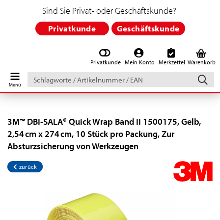
Sind Sie Privat- oder Geschäftskunde?
Privatkunde
Geschäftskunde
Privatkunde
Mein Konto
Merkzettel
Warenkorb
Schlagworte
/
Artikelnummer
/
EAN
3M™ DBI-SALA® Quick Wrap Band II 1500175, Gelb,
2,54 cm x 274 cm, 10 Stück pro Packung, Zur
Absturzsicherung von Werkzeugen
zurück