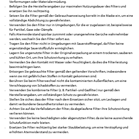
Verformungen oder Materialermüdung.
Befolgen Sie die Herstellerangaben zur maximalen Nutzungsdauer des Filters und
ersetzen Sie ihn rechtzeitig.
Setzen Sie die Filter gemäß der Gebrauchsanweisung korrekt in die Maske ein, um eine
vollständige Abdichtung zu gewährleisten.
Verwenden Sie den Filter nur in Umgebungen, für die er zugelassen ist, beispielsweise
für Partikel, Gase oder Dämpfe.
Falls Atemwiderstand spürbar zunimmt oder unangenehme Gerüche wahrnehmbar
werden, wechseln Sie den Filter sofort aus.
Tragen Sie den Filter nicht in Umgebungen mit Sauerstoffmangel, da Filter keine
eigenständige Sauerstoffzufuhr ermöglichen.
Lagern Sie ungenutzte Filter in der Originalverpackung an einem trockenen, sauberen
und kühlen Ort, um ihre Schutzwirkung zu erhalten.
Vermeiden Sie den Kontakt mit Wasser oder Feuchtigkeit, da dies die Filterleistung
beeinträchtigen kann.
Entsorgen Sie gebrauchte Filter gemäß den geltenden Vorschriften, insbesondere
wenn sie mit gefährlichen Stoffen in Kontakt gekommen sind.
Berühren Sie beim Filterwechsel nicht die kontaminierten Außenflächen, um eine
Verschleppung von Schadstoffen zu vermeiden.
Verwenden Sie kombinierte Filter (z. B. Partikel- und Gasfilter) nur gemäß den
Herstellerangaben, um vollständigen Schutz zu gewährleisten.
Stellen Sie sicher, dass der Filter nach dem Einsetzen sicher sitzt, um Leckagen und
damit verbundene Gesundheitsrisiken zu vermeiden.
Achten Sie auf das Verfallsdatum der Filter, da abgelaufene Filter ihre Schutzwirkung
verlieren können.
Verwenden Sie keine beschädigten oder abgenutzten Filter, da sie keine ausreichende
Schutzfunktion mehr bieten.
Ersetzen Sie Filter rechtzeitig bei starker Staubbelastung, um eine Verstopfung und
erhöhten Atemwiderstand zu vermeiden.