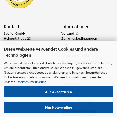
Kontakt
Informationen
Seyffer GmbH
Versand- &
Helmertstraße 23
Zahlungsbedingungen
68219 Mannheim
AGB
Diese Webseite verwendet Cookies und andere
Deutschland
Widerrufsrecht & Muster-
Technologien
Widerrufsformular
Tel.:
0621 8779-555
Fax: 0621 8779-100
Privatsphäre und Datenschutz
Wir verwenden Cookies und ähnliche Technologien, auch von Drittanbietern,
anfrage@seyffer.shop
Batterie- & Recyclinghinweis
um die ordentliche Funktionsweise der Website zu gewährleisten, die
www.seyffer-gmbh.de
Nutzung unseres Angebotes zu analysieren und Ihnen ein bestmögliches
Abfallvermeidung und
Einkaufserlebnis bieten zu können. Weitere Informationen finden Sie in
Bewirtschaftung von
unserer
Datenschutzerklärung
.
Altbatterien
Impressum
Alle Akzeptieren
Barrierefreiheit
Cookie Einstellungen
Nur Notwendige
Vertrag widerrufen