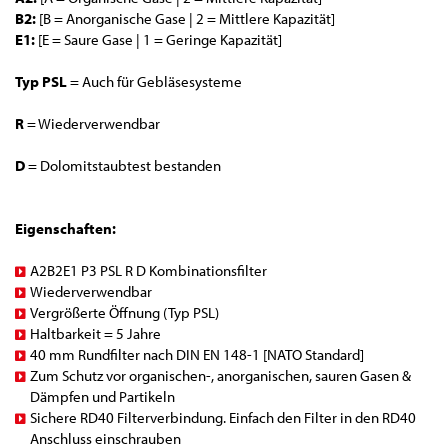
B2:
[B = Anorganische Gase | 2 = Mittlere Kapazität]
E1:
[E = Saure Gase | 1 = Geringe Kapazität]
Typ PSL
= Auch für Gebläsesysteme
R
= Wiederverwendbar
D
= Dolomitstaubtest bestanden
Eigenschaften:
A2B2E1 P3 PSL R D Kombinationsfilter
Wiederverwendbar
Vergrößerte Öffnung (Typ PSL)
Haltbarkeit = 5 Jahre
40 mm Rundfilter nach DIN EN 148-1 [NATO Standard]
Zum Schutz vor organischen-, anorganischen, sauren Gasen &
Dämpfen und Partikeln
Sichere RD40 Filterverbindung. Einfach den Filter in den RD40
Anschluss einschrauben