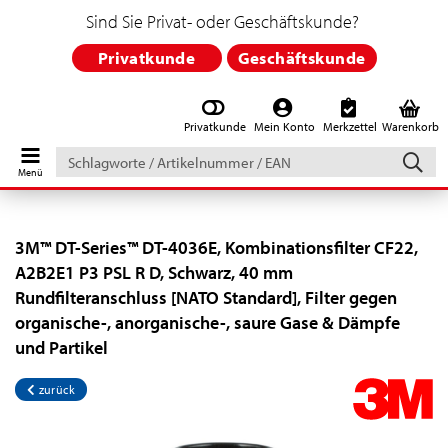
Sind Sie Privat- oder Geschäftskunde?
Privatkunde
Geschäftskunde
Privatkunde
Mein Konto
Merkzettel
Warenkorb
Schlagworte
/
Artikelnummer
/
EAN
3M™ DT-Series™ DT-4036E, Kombinationsfilter CF22,
A2B2E1 P3 PSL R D, Schwarz, 40 mm
Rundfilteranschluss [NATO Standard], Filter gegen
organische-, anorganische-, saure Gase & Dämpfe
und Partikel
zurück