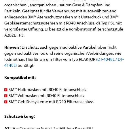
organischen-, anorganischen-, sauren Gase & Dämpfen und
Partikeln. Geeignet für die Verwendung mit ausgewählten eng
anliegenden 3M™ Atemschutzmasken mit Unterdruck und 3M™
Gebläseatemschutzsystemen mit RD40 Anschluss, da Typ PSL mit
vergrößerter Öffnung. Er besitzt die Kombinationsfilterschutzstufe
A2B2E1 P3.
Hinweis:
Er schützt auch gegen radioaktive Partikel, aber nicht
gegen radioaktives Iod und seine organischen Verbindungen, wie
Iodmethan. Hierfür wir ein Filter vom Typ REAKTOR
(DT-4049E / DT-
4149E)
benötigt.
Kompatibel mit:
3M™ Halbmasken mit RD40 Filteranschluss
3M™ Vollmasken mit RD40 Filteranschluss
3M™ Gebläsesysteme mit RD40 Filteranschluss
Schutzwirkung:
A2:
[A = Organische Gase | 2 = Mittlere Kapazität]