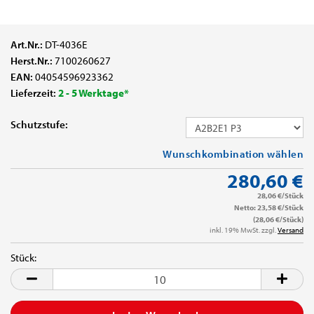
Art.Nr.:
DT-4036E
Herst.Nr.:
7100260627
EAN:
04054596923362
Lieferzeit:
2 - 5 Werktage*
Schutzstufe:
Wunschkombination wählen
280,60 €
28,06 €/Stück
Netto: 23,58 €/Stück
(28,06 €/Stück)
inkl. 19% MwSt. zzgl.
Versand
Stück:
Stück