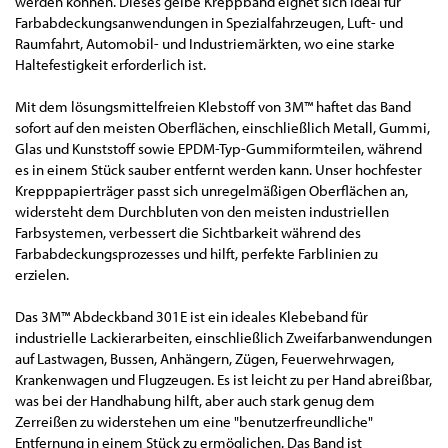
werden können. Dieses gelbe Kreppband eignet sich ideal für
Farbabdeckungsanwendungen in Spezialfahrzeugen, Luft- und
Raumfahrt, Automobil- und Industriemärkten, wo eine starke
Haltefestigkeit erforderlich ist.
Mit dem lösungsmittelfreien Klebstoff von 3M™ haftet das Band
sofort auf den meisten Oberflächen, einschließlich Metall, Gummi,
Glas und Kunststoff sowie EPDM-Typ-Gummiformteilen, während
es in einem Stück sauber entfernt werden kann. Unser hochfester
Krepppapierträger passt sich unregelmäßigen Oberflächen an,
widersteht dem Durchbluten von den meisten industriellen
Farbsystemen, verbessert die Sichtbarkeit während des
Farbabdeckungsprozesses und hilft, perfekte Farblinien zu
erzielen.
Das 3M™ Abdeckband 301E ist ein ideales Klebeband für
industrielle Lackierarbeiten, einschließlich Zweifarbanwendungen
auf Lastwagen, Bussen, Anhängern, Zügen, Feuerwehrwagen,
Krankenwagen und Flugzeugen. Es ist leicht zu per Hand abreißbar,
was bei der Handhabung hilft, aber auch stark genug dem
Zerreißen zu widerstehen um eine "benutzerfreundliche"
Entfernung in einem Stück zu ermöglichen. Das Band ist