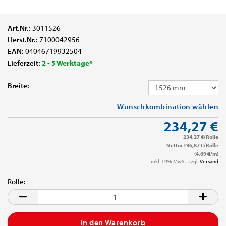
Art.Nr.:
3011526
Herst.Nr.:
7100042956
EAN:
04046719932504
Lieferzeit:
2 - 5 Werktage*
Breite:
Wunschkombination wählen
234,27 €
234,27 €/Rolle
Netto: 196,87 €/Rolle
(4,69 €/m)
inkl. 19% MwSt. zzgl.
Versand
Rolle:
Rolle