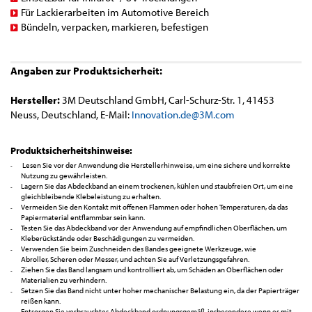
Für Lackierarbeiten im Automotive Bereich
Bündeln, verpacken, markieren, befestigen
Angaben zur Produktsicherheit:
Hersteller:
3M Deutschland GmbH, Carl-Schurz-Str. 1, 41453
Neuss, Deutschland, E-Mail:
Innovation.de@3M.com
Produktsicherheitshinweise:
Lesen Sie vor der Anwendung die Herstellerhinweise, um eine sichere und korrekte
Nutzung zu gewährleisten.
Lagern Sie das Abdeckband an einem trockenen, kühlen und staubfreien Ort, um eine
gleichbleibende Klebeleistung zu erhalten.
Vermeiden Sie den Kontakt mit offenen Flammen oder hohen Temperaturen, da das
Papiermaterial entflammbar sein kann.
Testen Sie das Abdeckband vor der Anwendung auf empfindlichen Oberflächen, um
Kleberückstände oder Beschädigungen zu vermeiden.
Verwenden Sie beim Zuschneiden des Bandes geeignete Werkzeuge, wie
Abroller, Scheren oder Messer, und achten Sie auf Verletzungsgefahren.
Ziehen Sie das Band langsam und kontrolliert ab, um Schäden an Oberflächen oder
Materialien zu verhindern.
Setzen Sie das Band nicht unter hoher mechanischer Belastung ein, da der Papierträger
reißen kann.
Entsorgen Sie verbrauchtes Abdeckband ordnungsgemäß, insbesondere wenn es mit