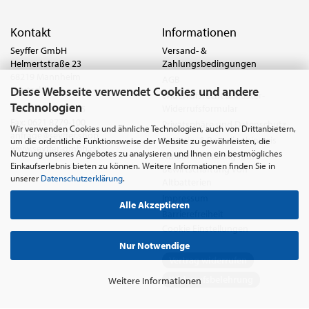
Kontakt
Informationen
Seyffer GmbH
Versand- &
Helmertstraße 23
Zahlungsbedingungen
68219 Mannheim
AGB
Diese Webseite verwendet Cookies und andere
Deutschland
Widerrufsrecht & Muster-
Technologien
Widerrufsformular
Tel.:
0621 8779-555
Fax: 0621 8779-100
Privatsphäre und Datenschutz
Wir verwenden Cookies und ähnliche Technologien, auch von Drittanbietern,
anfrage@seyffer.shop
Batterie- & Recyclinghinweis
um die ordentliche Funktionsweise der Website zu gewährleisten, die
www.seyffer-gmbh.de
Nutzung unseres Angebotes zu analysieren und Ihnen ein bestmögliches
Abfallvermeidung und
Einkaufserlebnis bieten zu können. Weitere Informationen finden Sie in
Bewirtschaftung von
unserer
Datenschutzerklärung
.
Altbatterien
Impressum
Alle Akzeptieren
Barrierefreiheit
Cookie Einstellungen
Nur Notwendige
Vertrag widerrufen
Widerrufsbelehrung
Weitere Informationen