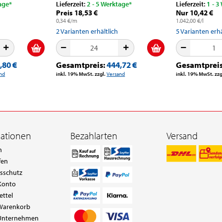
age*
Lieferzeit:
2 - 5 Werktage*
Lieferzeit:
1 - 3
Preis 18,53 €
Nur 10,42 €
0,34 €/m
1.042,00 €/l
2
Varianten erhältlich
5
Varianten erhä
,80 €
Gesamtpreis:
444,72 €
Gesamtprei
nd
inkl. 19% MwSt. zzgl.
Versand
inkl. 19% MwSt. zzg
mationen
Bezahlarten
Versand
n
fen
tsschutz
Konto
ettel
Warenkorb
Unternehmen