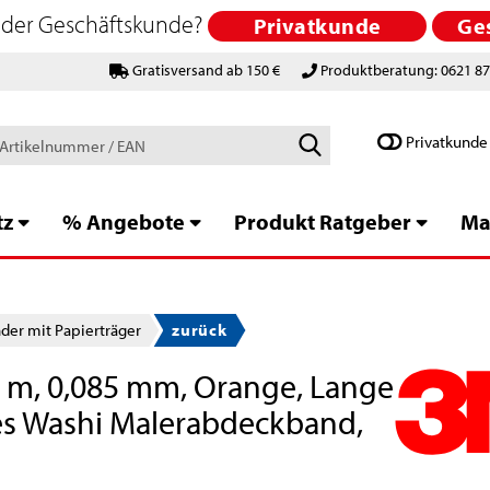
 oder Geschäftskunde?
Privatkunde
Ge
Gratisversand ab 150 €
Produktberatung: 0621 8
Schlagworte
Privatkunde
/
Artikelnummer
/
tz
% Angebote
Produkt Ratgeber
Ma
EAN
er mit Papierträger
zurück
 m, 0,085 mm, Orange, Lange
les Washi Malerabdeckband,