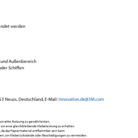
wendet werden
n- und Außenbereich
oder Schiffen
53 Neuss, Deutschland, E-Mail:
Innovation.de@3M.com
korrekte Nutzung zu gewährleisten.
 um eine gleichbleibende Klebeleistung zu erhalten.
da das Papiermaterial entflammbar sein kann.
hen, um Kleberückstände oder Beschädigungen zu vermeiden.