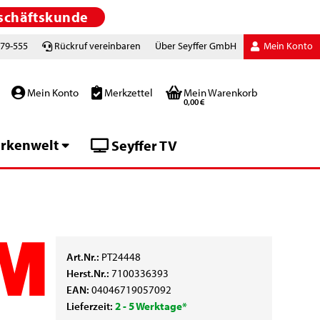
schäftskunde
779-555
Rückruf vereinbaren
Über Seyffer GmbH
Mein Konto
Mein Konto
Merkzettel
Mein Warenkorb
0,00 €
rkenwelt
Seyffer TV
Art.Nr.:
PT24448
Herst.Nr.:
7100336393
EAN:
04046719057092
Lieferzeit:
2 - 5 Werktage*