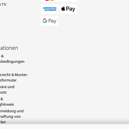
r TV
mationen
 &
sbedingungen
srecht & Muster-
sformular
häre und
hutz
 &
ghinweis
ermeidung und
chaftung von
rien
sum