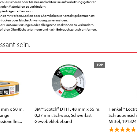
ller, Scheren oder Messer, und achten Sie auf Verletzungsgefahren.
 oder Materialien zu verhindern.
apierträger reißen kann.
es mit Farben, Lacken oder Chemikalien in Kontakt gekommen ist.
chlucken oder falsche Anwendung zu vermeiden.
her Haut, um Reizungen oder allergische Reaktionen zu verhindern.
ubfreien Oberfläche anbringen und nach Gebrauch zeitnah entfernen.
sant sein:
TOP
4 mm x 50 m,
3M™ Scotch® DT11, 48 mm x 55 m,
Henkel™ Locti
Lange
0,27 mm, Schwarz, Schwerlast
Schraubensiche
ssionelles...
Gewebeklebeband
Mittel, 1918246