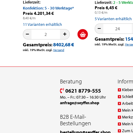
Lieferzeit:
Lieferzeit:
2 - 5 Werkt
Preis 6,45 €
Konfektion: 5 - 30 Werktage*
0,13 €/m
Preis 4.201,34 €
8,40 €/m
5
Varianten erhältlich
11
Varianten erhältlich
Gesamtpreis:
154
Gesamtpreis:
8402,68 €
inkl. 19% MwSt. zzgl.
Versa
inkl. 19% MwSt. zzgl.
Versand
Beratung
Infor
Klebe
0621 8779-555
Schlei
Mo. – Fr.: 07:30 – 16:30 Uhr
anfrage@seyffer.shop
Arbei
Mein 
B2B E-Mail-
Merkz
Bestellungen
Mein 
Zum 
bestellung@seyffer.shop