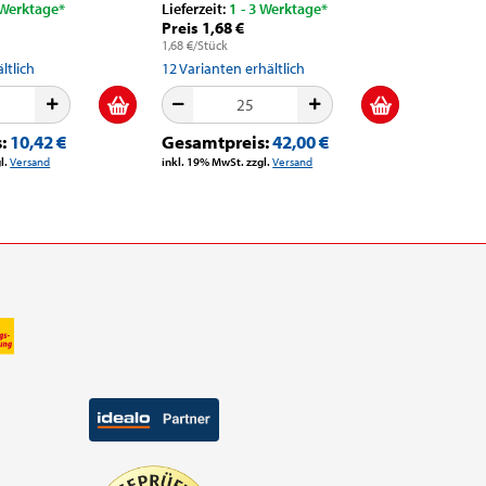
 Werktage*
Lieferzeit:
1 - 3 Werktage*
Lieferzeit
Preis 1,68 €
Preis 40
1,68 €/Stück
0,80 €/m
ltlich
12
Varianten erhältlich
13
Variant
s:
10,42 €
Gesamtpreis:
42,00 €
Gesamt
l.
Versand
inkl. 19% MwSt. zzgl.
Versand
inkl. 19% M