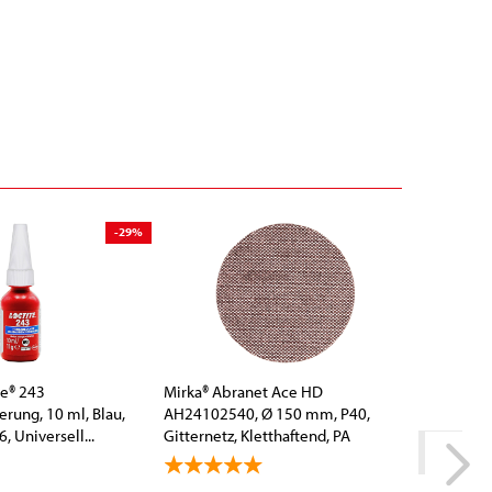
-29%
te® 243
Mirka® Abranet Ace HD
tesakrep
rung, 10 ml, Blau,
AH24102540, Ø 150 mm, P40,
0,33 mm,
, Universell...
Gitternetz, Kletthaftend, PA
Speziala
Gitternetz...
Sandstrah