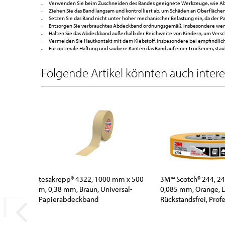
Verwenden Sie beim Zuschneiden des Bandes geeignete Werkzeuge, wie Abro
Ziehen Sie das Band langsam und kontrolliert ab, um Schäden an Oberflächen
Setzen Sie das Band nicht unter hoher mechanischer Belastung ein, da der P
Entsorgen Sie verbrauchtes Abdeckband ordnungsgemäß, insbesondere wenn 
Halten Sie das Abdeckband außerhalb der Reichweite von Kindern, um Vers
Vermeiden Sie Hautkontakt mit dem Klebstoff, insbesondere bei empfindlic
Für optimale Haftung und saubere Kanten das Band auf einer trockenen, sta
Folgende Artikel könnten auch interes
tesakrepp® 4322, 1000 mm x 500
3M™ Scotch® 244, 2
m, 0,38 mm, Braun, Universal-
0,085 mm, Orange, 
Papierabdeckband
Rückstandsfrei, Profe