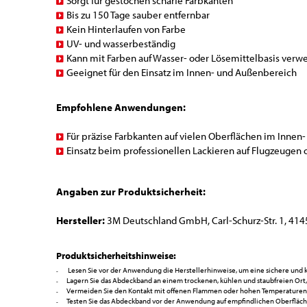
Sorgt für gestochen scharfe Farbkanten
Bis zu 150 Tage sauber entfernbar
Kein Hinterlaufen von Farbe
UV- und wasserbeständig
Kann mit Farben auf Wasser- oder Lösemittelbasis ver
Geeignet für den Einsatz im Innen- und Außenbereich
Empfohlene Anwendungen:
Für präzise Farbkanten auf vielen Oberflächen im Inne
Einsatz beim professionellen Lackieren auf Flugzeugen 
Angaben zur Produktsicherheit:
Hersteller:
3M Deutschland GmbH, Carl-Schurz-Str. 1, 414
Produktsicherheitshinweise:
Lesen Sie vor der Anwendung die Herstellerhinweise, um eine sichere und 
Lagern Sie das Abdeckband an einem trockenen, kühlen und staubfreien Ort,
Vermeiden Sie den Kontakt mit offenen Flammen oder hohen Temperaturen, 
Testen Sie das Abdeckband vor der Anwendung auf empfindlichen Oberfläc