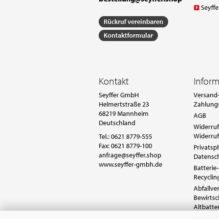
Seyffe
Rückruf vereinbaren
Kontaktformular
Kontakt
Infor
Seyffer GmbH
Versand-
Helmertstraße 23
Zahlung
68219 Mannheim
AGB
Deutschland
Widerruf
Widerruf
Tel.:
0621 8779-555
Fax: 0621 8779-100
Privatsp
anfrage@seyffer.shop
Datensc
www.seyffer-gmbh.de
Batterie-
Recyclin
Abfallv
Bewirts
Altbatte
Impres