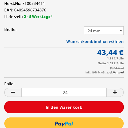
Herst.Nr.:
7100334411
EAN:
04054596734876
Lieferzeit:
2 - 5 Werktage*
Breite:
Wunschkombination wählen
43,44 €
1,81 €/Rolle
Netto: 1,52 €/Rolle
(0,04 €/m)
inkl. 19% MwSt. zzgl.
Versand
Rolle:
Rolle