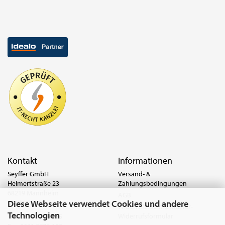
Kontakt
Informationen
Seyffer GmbH
Versand- &
Helmertstraße 23
Zahlungsbedingungen
68219 Mannheim
AGB
Diese Webseite verwendet Cookies und andere
Deutschland
Widerrufsrecht & Muster-
Technologien
Widerrufsformular
Tel.:
0621 8779-555