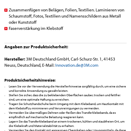
Zusammenfügen von Belägen, Folien, Textilien. Laminieren von
Schaumstoff, Fotos, Textilien und Namensschildern aus Metall
oder Kunststoff
Faserverstärkung im Klebstoff
Angaben zur Produktsicherheit:
Hersteller:
3M Deutschland GmbH, Carl-Schurz-Str. 1, 41453
Neuss, Deutschland, E-Mail:
Innovation.de@3M.com
Produktsicherheitshinweise:
Lesen Sie vor der Verwendung die Herstellerhinweise sorgfältig durch, um eine sichere
und korrekte Anwendung zu gewährleisten.
Stellen Sie sicher, dass die zu beklebenden Oberflächen sauber, trocken und fettfrei
sind, um eine optimale Haftung zu erreichen.
Tragen Sie Schutzhandschuhe beim Umgang mit dem Klebeband, um Hautkontakt mit
dem Klebstoff zu minimieren und Verunreinigungen zu vermeiden.
Vermeiden Sie übermäßiges Dehnen oder Reißen des Transferklebebands, da es
empfindlich auf mechanische Belastung reagieren kann.
Lagern Sie das Transferklebeband an einem trockenen, kühlen und staubfreien Ort, um
die Klebekraft und Materialstabilität zu erhalten.
Vermeiden Sie den Kontakt mit aggressiven Chemikalien oder Lösungsmitteln, da diese