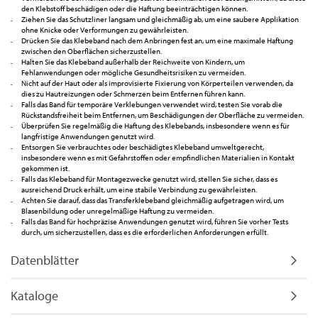
den Klebstoff beschädigen oder die Haftung beeinträchtigen können.
Ziehen Sie das Schutzliner langsam und gleichmäßig ab, um eine saubere Applikation
ohne Knicke oder Verformungen zu gewährleisten.
Drücken Sie das Klebeband nach dem Anbringen fest an, um eine maximale Haftung
zwischen den Oberflächen sicherzustellen.
Halten Sie das Klebeband außerhalb der Reichweite von Kindern, um
Fehlanwendungen oder mögliche Gesundheitsrisiken zu vermeiden.
Nicht auf der Haut oder als improvisierte Fixierung von Körperteilen verwenden, da
dies zu Hautreizungen oder Schmerzen beim Entfernen führen kann.
Falls das Band für temporäre Verklebungen verwendet wird, testen Sie vorab die
Rückstandsfreiheit beim Entfernen, um Beschädigungen der Oberfläche zu vermeiden.
Überprüfen Sie regelmäßig die Haftung des Klebebands, insbesondere wenn es für
langfristige Anwendungen genutzt wird.
Entsorgen Sie verbrauchtes oder beschädigtes Klebeband umweltgerecht,
insbesondere wenn es mit Gefahrstoffen oder empfindlichen Materialien in Kontakt
gekommen ist.
Falls das Klebeband für Montagezwecke genutzt wird, stellen Sie sicher, dass es
ausreichend Druck erhält, um eine stabile Verbindung zu gewährleisten.
Achten Sie darauf, dass das Transferklebeband gleichmäßig aufgetragen wird, um
Blasenbildung oder unregelmäßige Haftung zu vermeiden.
Falls das Band für hochpräzise Anwendungen genutzt wird, führen Sie vorher Tests
durch, um sicherzustellen, dass es die erforderlichen Anforderungen erfüllt.
Datenblätter
Kataloge