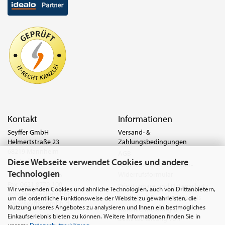
Kontakt
Informationen
Seyffer GmbH
Versand- &
Helmertstraße 23
Zahlungsbedingungen
68219 Mannheim
AGB
Diese Webseite verwendet Cookies und andere
Deutschland
Widerrufsrecht & Muster-
Technologien
Widerrufsformular
Tel.:
0621 8779-555
Fax: 0621 8779-100
Privatsphäre und Datenschutz
Wir verwenden Cookies und ähnliche Technologien, auch von Drittanbietern,
anfrage@seyffer.shop
Batterie- & Recyclinghinweis
um die ordentliche Funktionsweise der Website zu gewährleisten, die
www.seyffer-gmbh.de
Nutzung unseres Angebotes zu analysieren und Ihnen ein bestmögliches
Abfallvermeidung und
Einkaufserlebnis bieten zu können. Weitere Informationen finden Sie in
Bewirtschaftung von
unserer
Datenschutzerklärung
.