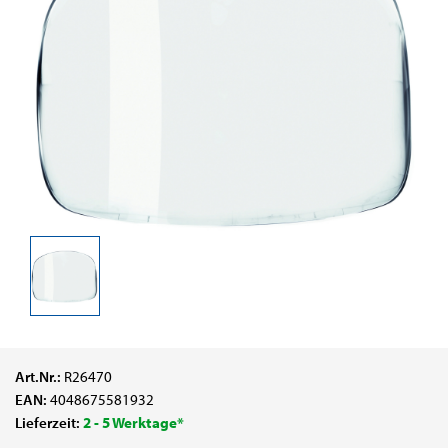
Art.Nr.:
R26470
EAN:
4048675581932
Lieferzeit:
2 - 5 Werktage*