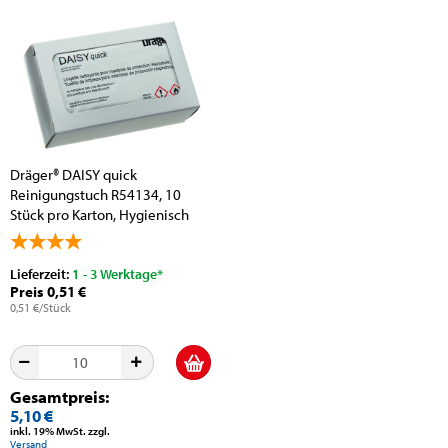
Dräger® DAISY quick
Reinigungstuch R54134, 10
Stück pro Karton, Hygienisch
Einzelverpackt,...
Lieferzeit:
1 - 3 Werktage*
Preis 0,51 €
0,51 €/Stück
Gesamtpreis:
5,10 €
inkl. 19% MwSt. zzgl.
Versand