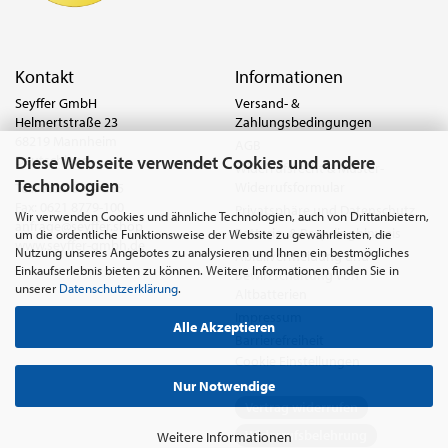
Kontakt
Informationen
Seyffer GmbH
Versand- &
Helmertstraße 23
Zahlungsbedingungen
68219 Mannheim
AGB
Diese Webseite verwendet Cookies und andere
Deutschland
Widerrufsrecht & Muster-
Technologien
Widerrufsformular
Tel.:
0621 8779-555
Fax: 0621 8779-100
Privatsphäre und Datenschutz
Wir verwenden Cookies und ähnliche Technologien, auch von Drittanbietern,
anfrage@seyffer.shop
Batterie- & Recyclinghinweis
um die ordentliche Funktionsweise der Website zu gewährleisten, die
www.seyffer-gmbh.de
Nutzung unseres Angebotes zu analysieren und Ihnen ein bestmögliches
Abfallvermeidung und
Einkaufserlebnis bieten zu können. Weitere Informationen finden Sie in
Bewirtschaftung von
unserer
Datenschutzerklärung
.
Altbatterien
Impressum
Alle Akzeptieren
Barrierefreiheit
Cookie Einstellungen
Nur Notwendige
Vertrag widerrufen
Widerrufsbelehrung
Weitere Informationen