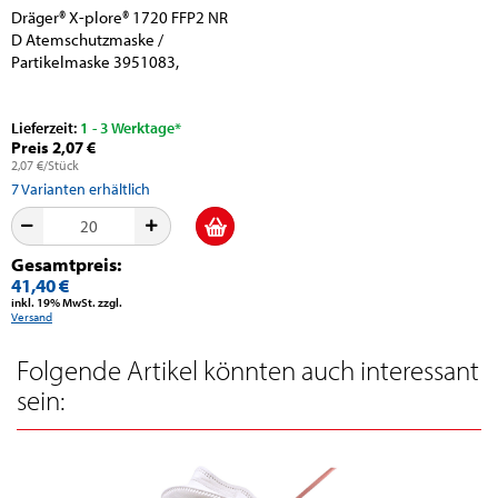
Dräger® X-plore® 1720 FFP2 NR
D Atemschutzmaske /
Partikelmaske 3951083,
Universalgröße,...
Lieferzeit:
1 - 3 Werktage*
Preis 2,07 €
2,07 €/Stück
7
Varianten erhältlich
Gesamtpreis:
41,40 €
inkl. 19% MwSt. zzgl.
Versand
Folgende Artikel könnten auch interessant
sein: