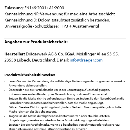
Zulassung: EN149:2001+A1:2009
Kennzeichnung NR: Verwendung für max. eine Arbeitsschicht
Kennzeichnung D: Dolomitstaubtest zusätzlich bestanden.
Universalgröße · Schutzklasse: FFP3 + Ausatemventil
Angaben zur Produktsicherheit:
Hersteller:
Drägerwerk AG & Co. KGaA, Moislinger Allee 53-55,
23558 Lübeck, Deutschland, E-Mail:
info@draeger.com
Produktsicherheitshinweise:
Lesen Sie vor der Verwendung die vollständige Bedienungsanleitung, um eine korrekte
Anwendung sicherzustellen.
Überprüfen Sie die Partikelmaske vor jeder Benutzung auf Beschädigungen,
insbesondere an den Bändern, der Nasendichtung und dem Filtermaterial.
Setzen Sie die Maske richtig auf und passen Sie sie an, indem Sie den Nasenbügel an die
Form Ihrer Nase anpassen und sicherstellen, dass die Maske eng anliegt.
Führen Sie eine Dichtsitzprüfung durch, indem Sie beim Einatmen prüfen, ob sich die
Maske leicht an das Gesicht ansaugt.
Tragen Sie die Maske durchgehend in kontaminierten oder staubbelasteten
Umgebungen, um eine ununterbrochene Schutzwirkung zu gewährleisten.
Ersetzen Sie die Partikelmaske, wenn sie beschädigt, verschmutzt oder schwerer zu
atmen ist, um eine optimale Filtrationsleistung zu erhalten.