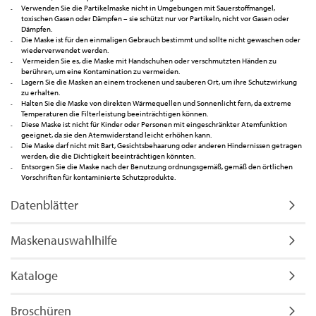
Verwenden Sie die Partikelmaske nicht in Umgebungen mit Sauerstoffmangel,
toxischen Gasen oder Dämpfen – sie schützt nur vor Partikeln, nicht vor Gasen oder
Dämpfen.
Die Maske ist für den einmaligen Gebrauch bestimmt und sollte nicht gewaschen oder
wiederverwendet werden.
Vermeiden Sie es, die Maske mit Handschuhen oder verschmutzten Händen zu
berühren, um eine Kontamination zu vermeiden.
Lagern Sie die Masken an einem trockenen und sauberen Ort, um ihre Schutzwirkung
zu erhalten.
Halten Sie die Maske von direkten Wärmequellen und Sonnenlicht fern, da extreme
Temperaturen die Filterleistung beeinträchtigen können.
Diese Maske ist nicht für Kinder oder Personen mit eingeschränkter Atemfunktion
geeignet, da sie den Atemwiderstand leicht erhöhen kann.
Die Maske darf nicht mit Bart, Gesichtsbehaarung oder anderen Hindernissen getragen
werden, die die Dichtigkeit beeinträchtigen könnten.
Entsorgen Sie die Maske nach der Benutzung ordnungsgemäß, gemäß den örtlichen
Vorschriften für kontaminierte Schutzprodukte.
Datenblätter
Maskenauswahlhilfe
Kataloge
Broschüren