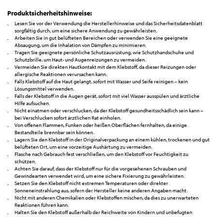
Produktsicherheitshinweise:
Lesen Sie vor der Verwendung die Herstellerhinweise und das Sicherheitsdatenblatt
sorgfältig durch, um eine sichere Anwendung zu gewährleisten.
Arbeiten Sie in gut belüfteten Bereichen oder verwenden Sie eine geeignete
Absaugung, um die Inhalation von Dämpfen zu minimieren.
Tragen Sie geeignete persönliche Schutzausrüstung, wie Schutzhandschuhe und
Schutzbrille, um Haut- und Augenreizungen zu vermeiden.
Vermeiden Sie direkten Hautkontakt mit dem Klebstoff, da dieser Reizungen oder
allergische Reaktionen verursachen kann.
Falls Klebstoff auf die Haut gelangt, sofort mit Wasser und Seife reinigen – kein
Lösungsmittel verwenden.
Falls der Klebstoff in die Augen gerät, sofort mit viel Wasser ausspülen und ärztliche
Hilfe aufsuchen.
Nicht einatmen oder verschlucken, da der Klebstoff gesundheitsschädlich sein kann –
bei Verschlucken sofort ärztlichen Rat einholen.
Von offenen Flammen, Funken oder heißen Oberflächen fernhalten, da einige
Bestandteile brennbar sein können.
Lagern Sie den Klebstoff in der Originalverpackung an einem kühlen, trockenen und gut
belüfteten Ort, um eine vorzeitige Aushärtung zu vermeiden.
Flasche nach Gebrauch fest verschließen, um den Klebstoff vor Feuchtigkeit zu
schützen.
Achten Sie darauf, dass der Klebstoff nur für die vorgesehenen Schrauben und
Gewindearten verwendet wird, um eine sichere Fixierung zu gewährleisten.
Setzen Sie den Klebstoff nicht extremen Temperaturen oder direkter
Sonneneinstrahlung aus, sofern der Hersteller keine anderen Angaben macht.
Nicht mit anderen Chemikalien oder Klebstoffen mischen, da dies zu unerwarteten
Reaktionen führen kann.
Halten Sie den Klebstoff außerhalb der Reichweite von Kindern und unbefugten