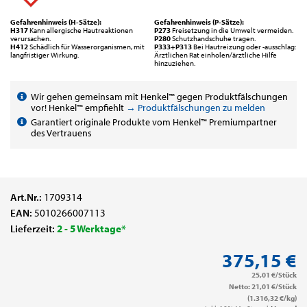
Gefahrenhinweis (H-Sätze):
Gefahrenhinweis (P-Sätze):
H317
Kann allergische Hautreaktionen
P273
Freisetzung in die Umwelt vermeiden.
verursachen.
P280
Schutzhandschuhe tragen.
H412
Schädlich für Wasserorganismen, mit
P333+P313
Bei Hautreizung oder -ausschlag:
langfristiger Wirkung.
Ärztlichen Rat einholen/ärztliche Hilfe
hinzuziehen.
Wir gehen gemeinsam mit Henkel™ gegen Produktfälschungen
vor! Henkel™ empfiehlt
→ Produktfälschungen zu melden
Garantiert originale Produkte vom Henkel™ Premiumpartner
des Vertrauens
Art.Nr.:
1709314
EAN:
5010266007113
Lieferzeit:
2 - 5 Werktage*
375,15 €
25,01 €/Stück
Netto: 21,01 €/Stück
(1.316,32 €/kg)