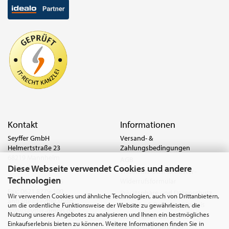
Kontakt
Informationen
Seyffer GmbH
Versand- &
Helmertstraße 23
Zahlungsbedingungen
68219 Mannheim
AGB
Diese Webseite verwendet Cookies und andere
Deutschland
Widerrufsrecht & Muster-
Technologien
Widerrufsformular
Tel.:
0621 8779-555
Fax: 0621 8779-100
Privatsphäre und Datenschutz
Wir verwenden Cookies und ähnliche Technologien, auch von Drittanbietern,
anfrage@seyffer.shop
Batterie- & Recyclinghinweis
um die ordentliche Funktionsweise der Website zu gewährleisten, die
www.seyffer-gmbh.de
Nutzung unseres Angebotes zu analysieren und Ihnen ein bestmögliches
Abfallvermeidung und
Einkaufserlebnis bieten zu können. Weitere Informationen finden Sie in
Bewirtschaftung von