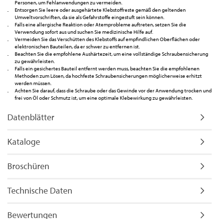
Personen, um Fehlanwendungen zu vermeiden.
Entsorgen Sie leere oder ausgehärtete Klebstoffreste gemäß den geltenden
Umweltvorschriften, da sie als Gefahrstoffe eingestuft sein können.
Falls eine allergische Reaktion oder Atemprobleme auftreten, setzen Sie die
Verwendung sofort aus und suchen Sie medizinische Hilfe auf.
Vermeiden Sie das Verschütten des Klebstoffs auf empfindlichen Oberflächen oder
elektronischen Bauteilen, da er schwer zu entfernen ist.
Beachten Sie die empfohlene Aushärtezeit, um eine vollständige Schraubensicherung
zu gewährleisten.
Falls ein gesichertes Bauteil entfernt werden muss, beachten Sie die empfohlenen
Methoden zum Lösen, da hochfeste Schraubensicherungen möglicherweise erhitzt
werden müssen.
Achten Sie darauf, dass die Schraube oder das Gewinde vor der Anwendung trocken und
frei von Öl oder Schmutz ist, um eine optimale Klebewirkung zu gewährleisten.
Datenblätter
Kataloge
Broschüren
Technische Daten
Bewertungen