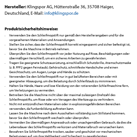
Hersteller:
Klingspor AG, Hüttenstraße 36, 35708 Haiger,
Deutschland, E-Mail:
info@klingspor.de
Produktsicherheitshinweise:
Verwenden Sie den Schleifmopstift nur gemäß den Herstellerangaben und für die
vorgesehenen Materialien und Anwendungen.
Stellen Sie sicher, dass der Schleifmopstift korrekt eingespannt und sicher befestigt ist,
bevor Sie die Maschine in Betrieb nehmen.
Überprüfen Sie den Schleifmopstift vor jeder Nutzung auf Risse, Beschädigungen oder
übermäßigen Verschleiß, um ein sicheres Arbeiten zu gewährleisten.
Tragen Sie geeignete Schutzausrüstung, einschließlich Schutzbrille, Atemschutzmaske
(z. B. FFP2 gegen Feinstaub), Gehörschutz, schnittfeste Handschuhe und einen
Gesichtsschutz, um Augen, Lunge und Hände zu schützen.
Verwenden Sie den Schleifmopstift nur in gut belüfteten Bereichen oder mit
geeigneter Absaugung, um die Belastung durch Schleifstaub zu minimieren.
Halten Sie Hände, Haare und lose Kleidung von der rotierenden Schleifmaschine fern,
um Verletzungen zu vermeiden.
Betreiben Sie die Maschine nicht über der maximal zulässigen Drehzahl des
Schleifmopstifts, um Risse oder ein Versagen des Werkzeugs zu verhindern.
Nicht mit entzündlichen Materialien oder in explosionsgefährdeten Bereichen
verwenden, da Funkenbildung auftreten kann.
Lassen Sie die Maschine nach dem Ausschalten vollständig zum Stillstand kommen,
bevor Sie den Schleifmopstift wechseln oder überprüfen.
Vermeiden Sie übermäßigen Anpressdruck oder unsachgemäßen Gebrauch, da dies die
Lebensdauer des Schleifmopstifts verkürzen und Materialbruch verursachen kann.
Bewahren Sie Schleifmopstifte trocken, sauber und geschützt vor mechanischen
Belastungen auf, um ihre Haltbarkeit und Sicherheit zu gewährleisten.