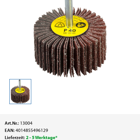
Art.Nr.:
13004
EAN:
4014855496129
Lieferzeit:
2 - 5 Werktage*