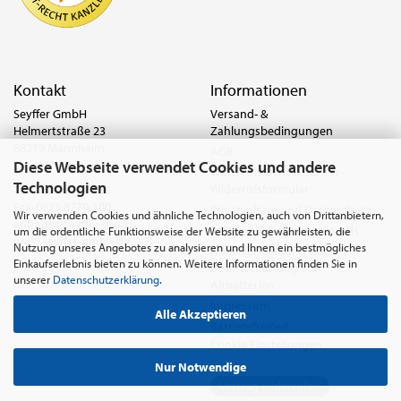
Kontakt
Informationen
Seyffer GmbH
Versand- &
Helmertstraße 23
Zahlungsbedingungen
68219 Mannheim
AGB
Diese Webseite verwendet Cookies und andere
Deutschland
Widerrufsrecht & Muster-
Technologien
Widerrufsformular
Tel.:
0621 8779-555
Fax: 0621 8779-100
Privatsphäre und Datenschutz
Wir verwenden Cookies und ähnliche Technologien, auch von Drittanbietern,
anfrage@seyffer.shop
Batterie- & Recyclinghinweis
um die ordentliche Funktionsweise der Website zu gewährleisten, die
www.seyffer-gmbh.de
Nutzung unseres Angebotes zu analysieren und Ihnen ein bestmögliches
Abfallvermeidung und
Einkaufserlebnis bieten zu können. Weitere Informationen finden Sie in
Bewirtschaftung von
unserer
Datenschutzerklärung
.
Altbatterien
Impressum
Alle Akzeptieren
Barrierefreiheit
Cookie Einstellungen
Nur Notwendige
Vertrag widerrufen