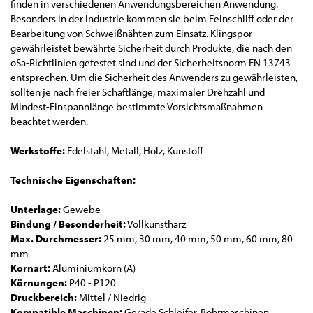
finden in verschiedenen Anwendungsbereichen Anwendung.
Besonders in der Industrie kommen sie beim Feinschliff oder der
Bearbeitung von Schweißnähten zum Einsatz. Klingspor
gewährleistet bewährte Sicherheit durch Produkte, die nach den
oSa-Richtlinien getestet sind und der Sicherheitsnorm EN 13743
entsprechen. Um die Sicherheit des Anwenders zu gewährleisten,
sollten je nach freier Schaftlänge, maximaler Drehzahl und
Mindest-Einspannlänge bestimmte Vorsichtsmaßnahmen
beachtet werden.
Werkstoffe:
Edelstahl, Metall, Holz, Kunstoff
Technische Eigenschaften:
Unterlage:
Gewebe
Bindung / Besonderheit:
Vollkunstharz
Max. Durchmesser:
25 mm, 30 mm, 40 mm, 50 mm, 60 mm, 80
mm
Kornart:
Aluminiumkorn (A)
Körnungen:
P40 - P120
Druckbereich:
Mittel / Niedrig
Kompatible Maschinen:
Gerade Schleifer, Bohrmaschinen