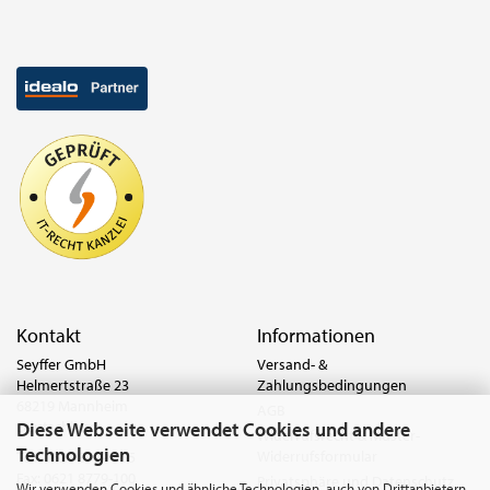
Kontakt
Informationen
Seyffer GmbH
Versand- &
Helmertstraße 23
Zahlungsbedingungen
68219 Mannheim
AGB
Diese Webseite verwendet Cookies und andere
Deutschland
Widerrufsrecht & Muster-
Technologien
Widerrufsformular
Tel.:
0621 8779-555
Fax: 0621 8779-100
Privatsphäre und Datenschutz
Wir verwenden Cookies und ähnliche Technologien, auch von Drittanbietern,