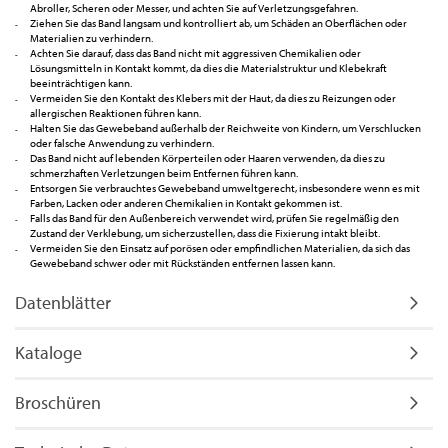
Abroller, Scheren oder Messer, und achten Sie auf Verletzungsgefahren.
Ziehen Sie das Band langsam und kontrolliert ab, um Schäden an Oberflächen oder
Materialien zu verhindern.
Achten Sie darauf, dass das Band nicht mit aggressiven Chemikalien oder
Lösungsmitteln in Kontakt kommt, da dies die Materialstruktur und Klebekraft
beeinträchtigen kann.
Vermeiden Sie den Kontakt des Klebers mit der Haut, da dies zu Reizungen oder
allergischen Reaktionen führen kann.
Halten Sie das Gewebeband außerhalb der Reichweite von Kindern, um Verschlucken
oder falsche Anwendung zu verhindern.
Das Band nicht auf lebenden Körperteilen oder Haaren verwenden, da dies zu
schmerzhaften Verletzungen beim Entfernen führen kann.
Entsorgen Sie verbrauchtes Gewebeband umweltgerecht, insbesondere wenn es mit
Farben, Lacken oder anderen Chemikalien in Kontakt gekommen ist.
Falls das Band für den Außenbereich verwendet wird, prüfen Sie regelmäßig den
Zustand der Verklebung, um sicherzustellen, dass die Fixierung intakt bleibt.
Vermeiden Sie den Einsatz auf porösen oder empfindlichen Materialien, da sich das
Gewebeband schwer oder mit Rückständen entfernen lassen kann.
Datenblätter
Kataloge
Broschüren