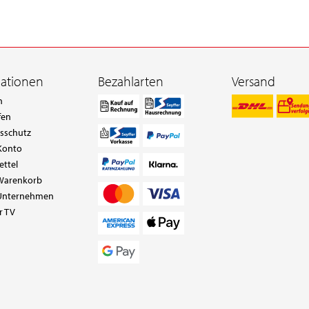
mationen
Bezahlarten
Versand
n
fen
tsschutz
Konto
ettel
Warenkorb
Unternehmen
r TV