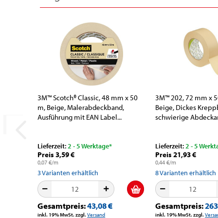
3M™ Scotch® Classic, 48 mm x 50
3M™ 202, 72 mm x 5
m, Beige, Malerabdeckband,
Beige, Dickes Krepp
Ausführung mit EAN Label...
schwierige Abdeckar
Lieferzeit:
2 - 5 Werktage*
Lieferzeit:
2 - 5 Werkt
Preis 3,59 €
Preis 21,93 €
0,07 €/m
0,44 €/m
3
Varianten erhältlich
8
Varianten erhältlich
Gesamtpreis:
43,08 €
Gesamtpreis:
263
inkl. 19% MwSt. zzgl.
Versand
inkl. 19% MwSt. zzgl.
Versa