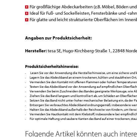
Für großflächige Abdeckarbeiten (z.B. Möbel, Böden un
Ideal für Fuß- und Sockelleisten, Fensterbänke und -ra
Für glatte und leicht strukturierte Oberflächen im Inn
Angaben zur Produktsicherheit:
Hersteller:
tesa SE, Hugo-Kirchberg-Straße 1, 22848 Norde
Produktsicherheitshinweise:
Lesen Sie vor der Anwendung die Herstellerhinweise, um eine sichere und 
Lagern Sie das Abdeckband an einem trockenen, kühlen und staubfreien Ort,
Vermeiden Sie den Kontakt mit offenen Flammen oder hohen Temperaturen, 
Testen Sie das Abdeckband vor der Anwendung auf empfindlichen Oberfläc
Verwenden Sie beim Zuschneiden des Bandes geeignete Werkzeuge, wie Abro
Ziehen Sie das Band langsam und kontrolliert ab, um Schäden an Oberflächen
Setzen Sie das Band nicht unter hoher mechanischer Belastung ein, da der P
Entsorgen Sie verbrauchtes Abdeckband ordnungsgemäß, insbesondere wenn 
Halten Sie das Abdeckband außerhalb der Reichweite von Kindern, um Vers
Vermeiden Sie Hautkontakt mit dem Klebstoff, insbesondere bei empfindlic
Für optimale Haftung und saubere Kanten das Band auf einer trockenen, sta
Folgende Artikel könnten auch interes