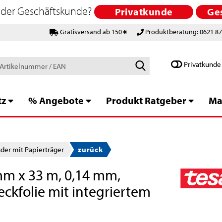
 oder Geschäftskunde?
Privatkunde
Ge
Gratisversand ab 150 €
Produktberatung: 0621 8
Schlagworte
Privatkunde
/
Artikelnummer
/
tz
% Angebote
Produkt Ratgeber
Ma
EAN
er mit Papierträger
zurück
mm x 33 m, 0,14 mm,
eckfolie mit integriertem