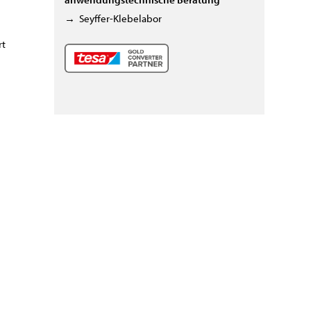
→
Seyffer-Klebelabor
rt