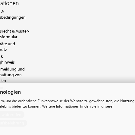
mationen
 &
sbedingungen
srecht & Muster-
sformular
häre und
hutz
 &
ghinweis
ermeidung und
chaftung von
rien
sum
hnologien
reiheit
instellungen
rn, um die ordentliche Funktionsweise der Website zu gewährleisten, die Nutzung
lebnis bieten zu können. Weitere Informationen finden Sie in unserer
g widerrufen
ufsbelehrung