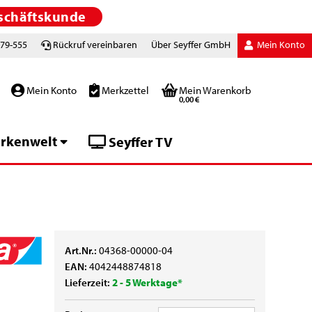
schäftskunde
779-555
Rückruf vereinbaren
Über Seyffer GmbH
Mein Konto
Mein Konto
Merkzettel
Mein Warenkorb
0,00 €
rkenwelt
Seyffer TV
Art.Nr.:
04368-00000-04
EAN:
4042448874818
Lieferzeit:
2 - 5 Werktage*