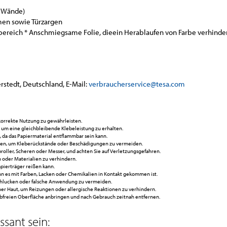
d Wände)
hmen sowie Türzargen
enbereich * Anschmiegsame Folie, dieein Herablaufen von Farbe verhinde
rstedt, Deutschland, E-Mail:
verbraucherservice@tesa.com
korrekte Nutzung zu gewährleisten.
 um eine gleichbleibende Klebeleistung zu erhalten.
da das Papiermaterial entflammbar sein kann.
hen, um Kleberückstände oder Beschädigungen zu vermeiden.
ller, Scheren oder Messer, und achten Sie auf Verletzungsgefahren.
 oder Materialien zu verhindern.
apierträger reißen kann.
es mit Farben, Lacken oder Chemikalien in Kontakt gekommen ist.
chlucken oder falsche Anwendung zu vermeiden.
her Haut, um Reizungen oder allergische Reaktionen zu verhindern.
ubfreien Oberfläche anbringen und nach Gebrauch zeitnah entfernen.
sant sein: