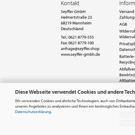
Kontakt
Infor
Seyffer GmbH
Versand-
Helmertstraße 23
Zahlung
68219 Mannheim
AGB
Deutschland
Widerruf
Widerruf
Tel.:
0621 8779-555
Fax: 0621 8779-100
Privatsp
anfrage@seyffer.shop
Datensc
www.seyffer-gmbh.de
Batterie-
Recyclin
Abfallv
Bewirts
Altbatte
Impres
Diese Webseite verwendet Cookies und andere Tec
Barrieref
Cookie E
Wir verwenden Cookies und ähnliche Technologien, auch von Drittanbiete
unseres Angebotes zu analysieren und Ihnen ein bestmögliches Einkaufser
Datenschutzerklärung
.
Vertra
Widerr