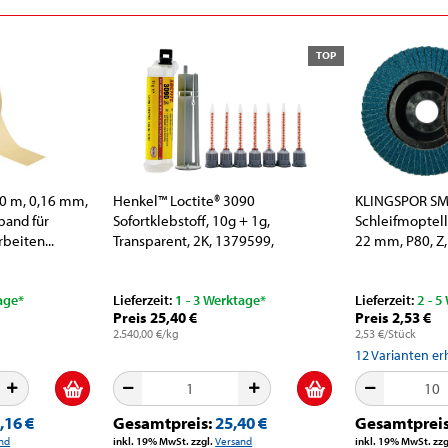
TOP
0 m, 0,16 mm,
Henkel™ Loctite® 3090
KLINGSPOR SM
band für
Sofortklebstoff, 10g + 1g,
Schleifmoptell
beiten...
Transparent, 2K, 1379599,
22 mm, P80, Z, 
Spaltfüllend...
age*
Lieferzeit:
1 - 3 Werktage*
Lieferzeit:
2 - 5
Preis 25,40 €
Preis 2,53 €
2.540,00 €/kg
2,53 €/Stück
12
Varianten erh
,16 €
Gesamtpreis:
25,40 €
Gesamtprei
nd
inkl. 19% MwSt. zzgl.
Versand
inkl. 19% MwSt. zzg