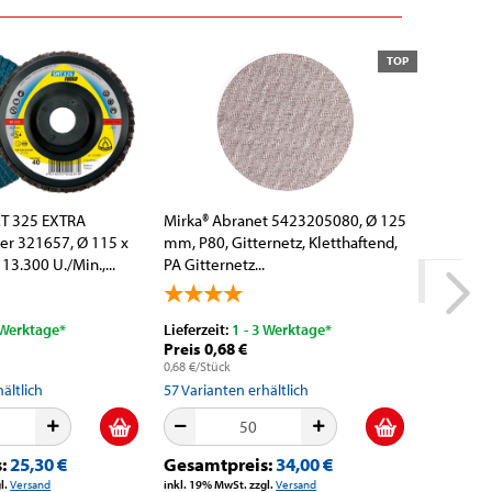
TOP
T 325 EXTRA
Mirka® Abranet 5423205080, Ø 125
er 321657, Ø 115 x
mm, P80, Gitternetz, Kletthaftend,
13.300 U./Min.,...
PA Gitternetz...
 Werktage*
Lieferzeit:
1 - 3 Werktage*
Lieferzeit
Preis 0,68 €
Preis Ni
0,68 €/Stück
ältlich
57
Varianten erhältlich
s:
25,30 €
Gesamtpreis:
34,00 €
l.
Versand
inkl. 19% MwSt. zzgl.
Versand