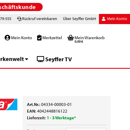
schäftskunde
779-555
Rückruf vereinbaren
Über Seyffer GmbH
Mein Konto
Mein Konto
Merkzettel
Mein Warenkorb
0,00 €
rkenwelt
Seyffer TV
Art.Nr.:
04334-00003-01
EAN:
4042448816122
Lieferzeit:
1 - 3 Werktage*