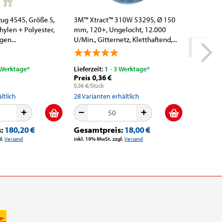
ug 4545, Größe S,
3M™ Xtract™ 310W 53295, Ø 150
Dräger® 
hylen + Polyester,
mm, 120+, Ungelocht, 12.000
Eingasme
en...
U/Min., Gitternetz, Kletthaftend,...
OV-A, IP 
 Werktage*
Lieferzeit:
1 - 3 Werktage*
Lieferzeit
Preis 0,36 €
Preis 93
0,36 €/Stück
ltlich
28
Varianten erhältlich
11
Variant
s:
180,20 €
Gesamtpreis:
18,00 €
Gesamt
l.
Versand
inkl. 19% MwSt. zzgl.
Versand
inkl. 19% M