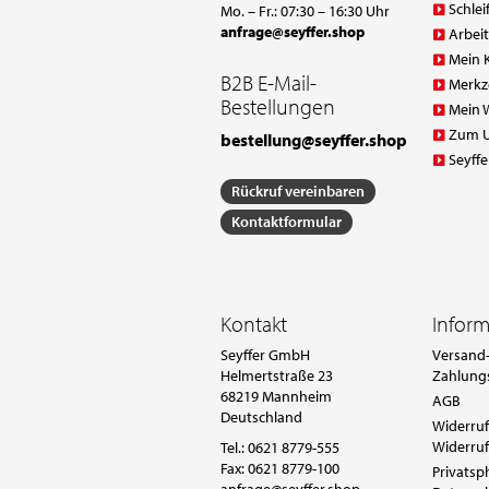
Schlei
Mo. – Fr.: 07:30 – 16:30 Uhr
anfrage@seyffer.shop
Arbei
Mein 
B2B E-Mail-
Merkz
Bestellungen
Mein 
Zum 
bestellung@seyffer.shop
Seyffe
Rückruf vereinbaren
Kontaktformular
Kontakt
Infor
Seyffer GmbH
Versand-
Helmertstraße 23
Zahlung
68219 Mannheim
AGB
Deutschland
Widerruf
Widerruf
Tel.:
0621 8779-555
Fax: 0621 8779-100
Privatsp