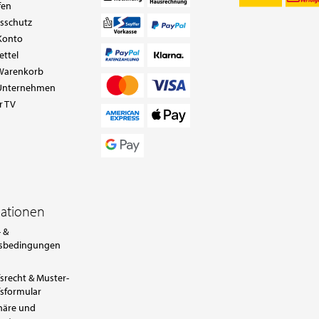
fen
tsschutz
Konto
ettel
Warenkorb
Unternehmen
r TV
mationen
 &
sbedingungen
srecht & Muster-
sformular
häre und