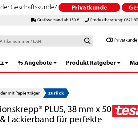
 oder Geschäftskunde?
Privatkunde
Ge
Gratisversand ab 150 €
Produktberatung: 0621 8
Schlagworte
Privatkunde
/
Artikelnummer
/
tz
% Angebote
Produkt Ratgeber
Ma
EAN
er mit Papierträger
zurück
isionskrepp® PLUS, 38 mm x 50
& Lackierband für perfekte