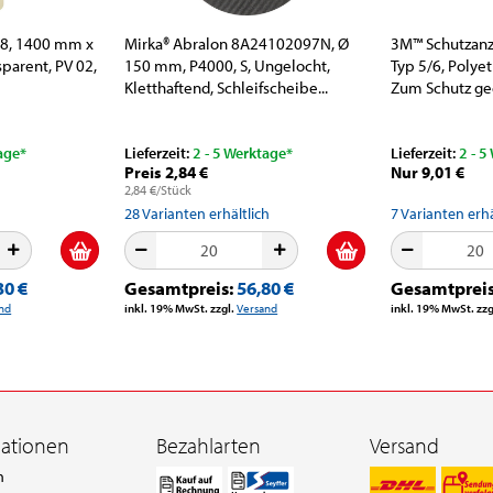
68, 1400 mm x
Mirka® Abralon 8A24102097N, Ø
3M™ Schutzanz
parent, PV 02,
150 mm, P4000, S, Ungelocht,
Typ 5/6, Polyet
Kletthaftend, Schleifscheibe...
Zum Schutz geg
age*
Lieferzeit:
2 - 5 Werktage*
Lieferzeit:
2 - 5
Preis 2,84 €
Nur 9,01 €
2,84 €/Stück
28
Varianten erhältlich
7
Varianten erhä
30 €
Gesamtpreis:
56,80 €
Gesamtprei
nd
inkl. 19% MwSt. zzgl.
Versand
inkl. 19% MwSt. zzg
mationen
Bezahlarten
Versand
n