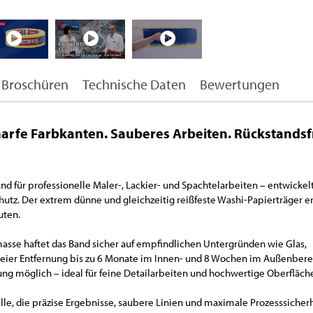
Broschüren
Technische Daten
Bewertungen
arfe Farbkanten. Sauberes Arbeiten. Rückstandsf
d für professionelle Maler-, Lackier- und Spachtelarbeiten – entwickelt
utz. Der extrem dünne und gleichzeitig reißfeste Washi-Papierträger e
uten.
asse haftet das Band sicher auf empfindlichen Untergründen wie Glas,
freier Entfernung bis zu 6 Monate im Innen- und 8 Wochen im Außenbere
rung möglich – ideal für feine Detailarbeiten und hochwertige Oberfläch
alle, die präzise Ergebnisse, saubere Linien und maximale Prozesssicher