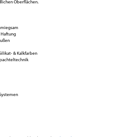
lichen Oberflächen.
schmiegsam
 Haftung
außen
ilikat- & Kalkfarben
Spachteltechnik
 Systemen