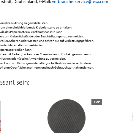
rstedt, Deutschland, E-Mail:
verbraucherservice@tesa.com
korrekte Nutzung zu gewährleisten.
 um eine gleichbleibende Klebeleistung zu erhalten.
da das Papiermaterial entflammbar sein kann.
hen, um Kleberückstände oder Beschädigungen zu vermeiden.
ller, Scheren oder Messer, und achten Sie auf Verletzungsgefahren.
 oder Materialien zu verhindern.
apierträger reißen kann.
es mit Farben, Lacken oder Chemikalien in Kontakt gekommen ist.
chlucken oder falsche Anwendung zu vermeiden.
her Haut, um Reizungen oder allergische Reaktionen zu verhindern.
ubfreien Oberfläche anbringen und nach Gebrauch zeitnah entfernen.
sant sein:
TOP