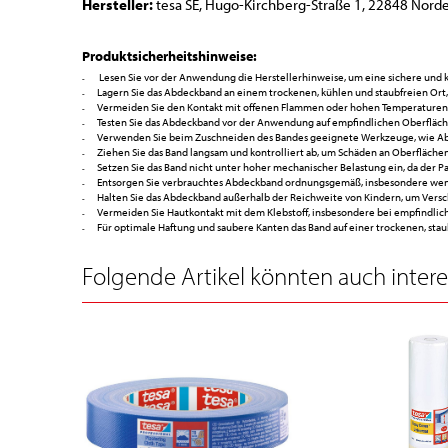
Hersteller:
tesa SE, Hugo-Kirchberg-Straße 1, 22848 Norde
Produktsicherheitshinweise:
Lesen Sie vor der Anwendung die Herstellerhinweise, um eine sichere und 
Lagern Sie das Abdeckband an einem trockenen, kühlen und staubfreien Ort,
Vermeiden Sie den Kontakt mit offenen Flammen oder hohen Temperaturen, 
Testen Sie das Abdeckband vor der Anwendung auf empfindlichen Oberfläc
Verwenden Sie beim Zuschneiden des Bandes geeignete Werkzeuge, wie Abro
Ziehen Sie das Band langsam und kontrolliert ab, um Schäden an Oberflächen
Setzen Sie das Band nicht unter hoher mechanischer Belastung ein, da der P
Entsorgen Sie verbrauchtes Abdeckband ordnungsgemäß, insbesondere wenn 
Halten Sie das Abdeckband außerhalb der Reichweite von Kindern, um Vers
Vermeiden Sie Hautkontakt mit dem Klebstoff, insbesondere bei empfindlic
Für optimale Haftung und saubere Kanten das Band auf einer trockenen, sta
Folgende Artikel könnten auch interes