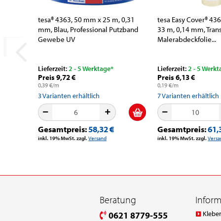
tesa® 4363, 50 mm x 25 m, 0,31
tesa Easy Cover® 43
mm, Blau, Professional Putzband
33 m, 0,14 mm, Trans
Gewebe UV
Malerabdeckfolie...
Lieferzeit:
2 - 5 Werktage*
Lieferzeit:
2 - 5 Werkt
Preis 9,72 €
Preis 6,13 €
0,39 €/m
0,19 €/m
3
Varianten erhältlich
7
Varianten erhältlich
Gesamtpreis:
58,32 €
Gesamtpreis:
61,
inkl. 19% MwSt. zzgl.
Versand
inkl. 19% MwSt. zzgl.
Versa
Beratung
Infor
Klebe
0621 8779-555