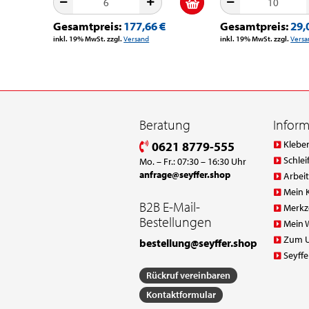
Gesamtpreis:
177,66 €
Gesamtpreis:
29,
inkl. 19% MwSt. zzgl.
Versand
inkl. 19% MwSt. zzgl.
Versa
Beratung
Infor
Klebe
0621 8779-555
Schlei
Mo. – Fr.: 07:30 – 16:30 Uhr
anfrage@seyffer.shop
Arbei
Mein 
B2B E-Mail-
Merkz
Bestellungen
Mein 
Zum 
bestellung@seyffer.shop
Seyffe
Rückruf vereinbaren
Kontaktformular