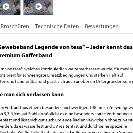
Broschüren
Technische Daten
Bewertungen
Gewebeband Legende von tesa® – Jeder kennt das
 Premium Gafferband
n von tesa®, welches kontinuierlich weiterverbessert wurde, für maxi
onzipiert für schwierigste Einsatzbedingungen und starken Halt auf
eiten und handreißbar und passt sich auch unebenen Untergründen sehr 
e man sich verlassen kann
ung in Verbund aus einem besonders hochwertigen 148 mesh Zellwollgew
n 3,3 N/cm auf Stahl ermöglicht es eine besonders starke Verbindung 
iebfest und lässt sich gut auch um enge Radien verwickeln ohne zu verst
den, da es wasserfest und UV resitent ist und durch seine spezielle
 Die hohe Reißfestigkeit erlaubt auch das Bündeln von schweren Gegen