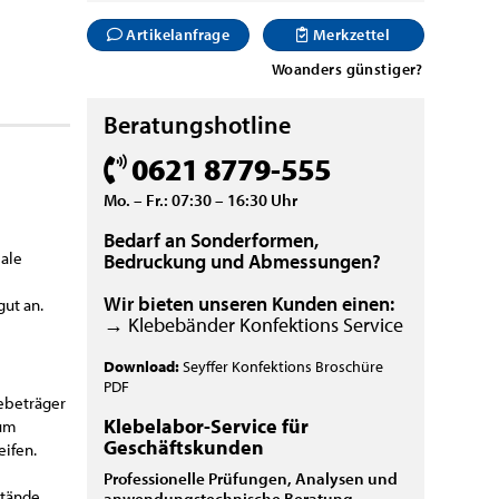
Artikelanfrage
Merkzettel
Woanders günstiger?
Beratungshotline
0621 8779-555
Mo. – Fr.: 07:30 – 16:30 Uhr
Bedarf an Sonderformen,
male
Bedruckung und Abmessungen?
Wir bieten unseren Kunden einen:
gut an.
→ Klebebänder Konfektions Service
Download:
Seyffer Konfektions Broschüre
PDF
ebeträger
Klebelabor-Service für
zum
Geschäftskunden
eifen.
Professionelle Prüfungen, Analysen und
stände
anwendungstechnische Beratung