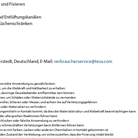
 und Fixieren
nd Entlüftungskanälen
 Küchenschränken
rstedt, Deutschland, E-Mail:
verbraucherservice@tesa.com
 korrekte Anwendung zu gewährleisten.
um die Klebkraft und Haltbarkeit zu erhalten.
, da einige Gewebebänder entflammbar sein können.
hen, um Schäden oder Kleberückstände zu vermeiden.
ller, Scheren oder Messer, und achten Sie auf Verletzungsgefahren.
 oder Materialien zu verhindern.
ungsmitteln in Kontakt kommt, da dies die Materialstruktur und Klebekraft beeinträchtigen kann.
der allergischen Reaktionen führen kann.
chlucken oder falsche Anwendung zu verhindern.
zu schmerzhaften Verletzungen beim Entfernen führen kann.
 es mit Farben, Lacken oder anderen Chemikalien in Kontakt gekommen ist.
en Zustand der Verklebung, um sicherzustellen, dass die Fixierung intakt bleibt.