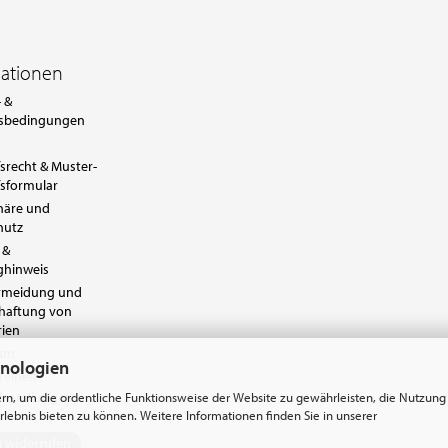
mationen
 &
sbedingungen
srecht & Muster-
sformular
häre und
hutz
 &
ghinweis
ermeidung und
chaftung von
rien
sum
hnologien
reiheit
instellungen
rn, um die ordentliche Funktionsweise der Website zu gewährleisten, die Nutzung
lebnis bieten zu können. Weitere Informationen finden Sie in unserer
g widerrufen