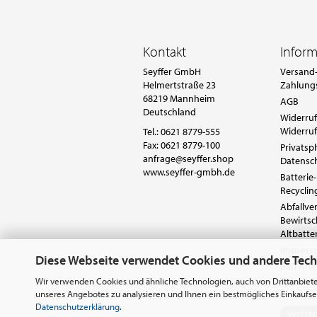
Kontakt
Infor
Seyffer GmbH
Versand-
Helmertstraße 23
Zahlung
68219 Mannheim
AGB
Deutschland
Widerruf
Widerruf
Tel.:
0621 8779-555
Fax: 0621 8779-100
Privatsp
anfrage@seyffer.shop
Datensc
www.seyffer-gmbh.de
Batterie-
Recyclin
Abfallv
Bewirts
Altbatte
Impres
Diese Webseite verwendet Cookies und andere Tec
Barrieref
Cookie E
Wir verwenden Cookies und ähnliche Technologien, auch von Drittanbiete
unseres Angebotes zu analysieren und Ihnen ein bestmögliches Einkaufser
Datenschutzerklärung
.
Vertra