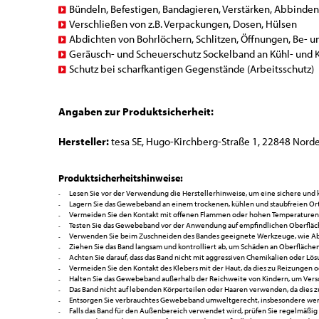
Bündeln, Befestigen, Bandagieren, Verstärken, Abbinden
Verschließen von z.B. Verpackungen, Dosen, Hülsen
Abdichten von Bohrlöchern, Schlitzen, Öffnungen, Be- u
Geräusch- und Scheuerschutz Sockelband an Kühl- und
Schutz bei scharfkantigen Gegenstände (Arbeitsschutz)
Angaben zur Produktsicherheit:
Hersteller:
tesa SE, Hugo-Kirchberg-Straße 1, 22848 Norde
Produktsicherheitshinweise:
Lesen Sie vor der Verwendung die Herstellerhinweise, um eine sichere und
Lagern Sie das Gewebeband an einem trockenen, kühlen und staubfreien Ort, 
Vermeiden Sie den Kontakt mit offenen Flammen oder hohen Temperaturen
Testen Sie das Gewebeband vor der Anwendung auf empfindlichen Oberfläc
Verwenden Sie beim Zuschneiden des Bandes geeignete Werkzeuge, wie Abro
Ziehen Sie das Band langsam und kontrolliert ab, um Schäden an Oberflächen
Achten Sie darauf, dass das Band nicht mit aggressiven Chemikalien oder Lös
Vermeiden Sie den Kontakt des Klebers mit der Haut, da dies zu Reizungen o
Halten Sie das Gewebeband außerhalb der Reichweite von Kindern, um Vers
Das Band nicht auf lebenden Körperteilen oder Haaren verwenden, da dies 
Entsorgen Sie verbrauchtes Gewebeband umweltgerecht, insbesondere wenn
Falls das Band für den Außenbereich verwendet wird, prüfen Sie regelmäßig d