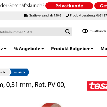
 oder Geschäftskunde?
Privatkunde
Ge
Gratisversand ab 150 €
Produktberatung: 0621 8
Schlagworte
Privatkunde
/
Artikelnummer
/
tz
% Angebote
Produkt Ratgeber
Ma
EAN
nder
zurück
, 0,31 mm, Rot, PV 00,