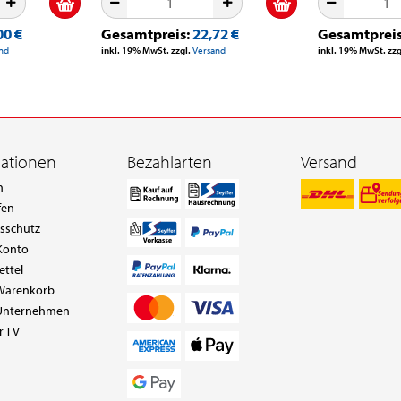
00 €
Gesamtpreis:
22,72 €
Gesamtprei
nd
inkl. 19% MwSt. zzgl.
Versand
inkl. 19% MwSt. zzg
mationen
Bezahlarten
Versand
n
fen
tsschutz
Konto
ettel
Warenkorb
Unternehmen
r TV