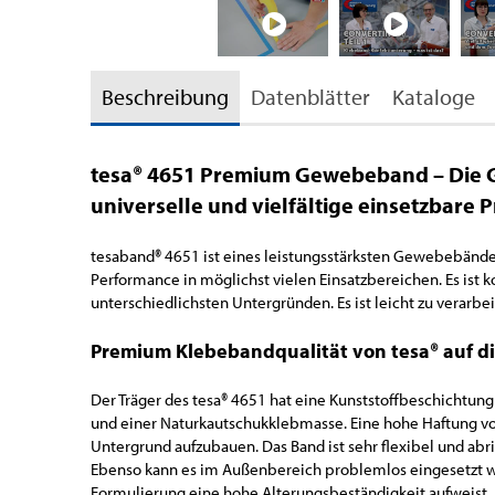
Beschreibung
Datenblätter
Kataloge
tesa® 4651 Premium Gewebeband – Die 
universelle und vielfältige einsetzbare
tesaband® 4651 ist eines leistungsstärksten Gewebebänder
Performance in möglichst vielen Einsatzbereichen. Es ist k
unterschiedlichsten Untergründen. Es ist leicht zu verarb
Premium Klebebandqualität von tesa® auf di
Der Träger des tesa® 4651 hat eine Kunststoffbeschicht
und einer Naturkautschukklebmasse. Eine hohe Haftung vo
Untergrund aufzubauen. Das Band ist sehr flexibel und abr
Ebenso kann es im Außenbereich problemlos eingesetzt wer
Formulierung eine hohe Alterungsbeständigkeit aufweist.