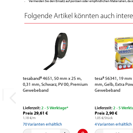
Vermeiden Sie den Einsatz auf porösen oder empfindlichen Materialien, da 
Folgende Artikel könnten auch interes
tesaband® 4651, 50 mm x 25 m,
tesa® 56341, 19 mm 
0,31 mm, Schwarz, PV 00, Premium
mm, Gelb, Extra Pow
Gewebeband
Gewebeband
Lieferzeit:
2 - 5 Werktage*
Lieferzeit:
2 - 5 Werkt
Preis 29,61 €
Preis 2,90 €
1,18 €/m
1,05 €/Stück
70
Varianten erhältlich
4
Varianten erhältlich