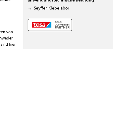
→
Seyffer-Klebelabor
eren von
 Anweder
sind hier