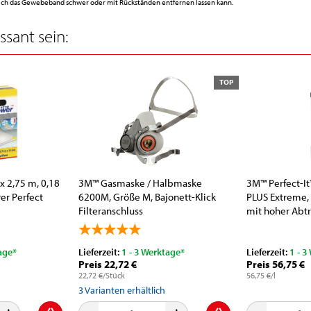
sich das Gewebeband schwer oder mit Rückständen entfernen lassen kann.
sant sein:
TOP
x 2,75 m, 0,18
3M™ Gasmaske / Halbmaske
3M™ Perfect-It
er Perfect
6200M, Größe M, Bajonett-Klick
PLUS Extreme, 1
Filteranschluss
mit hoher Abtr
age*
Lieferzeit:
1 - 3 Werktage*
Lieferzeit:
1 - 3
Preis 22,72 €
Preis 56,75 €
22,72 €/Stück
56,75 €/l
3
Varianten erhältlich