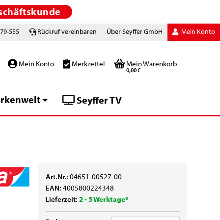
schäftskunde
779-555
Rückruf vereinbaren
Über Seyffer GmbH
Mein Konto
Mein Konto
Merkzettel
Mein Warenkorb
0,00 €
rkenwelt
Seyffer TV
Art.Nr.:
04651-00527-00
EAN:
4005800224348
Lieferzeit:
2 - 5 Werktage*