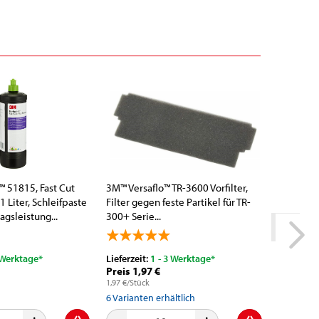
™ 51815, Fast Cut
3M™ Versaflo™ TR-3600 Vorfilter,
 Liter, Schleifpaste
Filter gegen feste Partikel für TR-
agsleistung...
300+ Serie...
 Werktage*
Lieferzeit:
1 - 3 Werktage*
Lieferzeit
Preis 1,97 €
Preis Ni
1,97 €/Stück
6
Varianten erhältlich