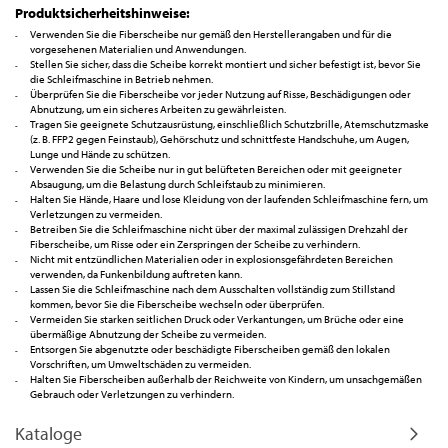
Produktsicherheitshinweise:
Verwenden Sie die Fiberscheibe nur gemäß den Herstellerangaben und für die
vorgesehenen Materialien und Anwendungen.
Stellen Sie sicher, dass die Scheibe korrekt montiert und sicher befestigt ist, bevor Sie
die Schleifmaschine in Betrieb nehmen.
Überprüfen Sie die Fiberscheibe vor jeder Nutzung auf Risse, Beschädigungen oder
Abnutzung, um ein sicheres Arbeiten zu gewährleisten.
Tragen Sie geeignete Schutzausrüstung, einschließlich Schutzbrille, Atemschutzmaske
(z. B. FFP2 gegen Feinstaub), Gehörschutz und schnittfeste Handschuhe, um Augen,
Lunge und Hände zu schützen.
Verwenden Sie die Scheibe nur in gut belüfteten Bereichen oder mit geeigneter
Absaugung, um die Belastung durch Schleifstaub zu minimieren.
Halten Sie Hände, Haare und lose Kleidung von der laufenden Schleifmaschine fern, um
Verletzungen zu vermeiden.
Betreiben Sie die Schleifmaschine nicht über der maximal zulässigen Drehzahl der
Fiberscheibe, um Risse oder ein Zerspringen der Scheibe zu verhindern.
Nicht mit entzündlichen Materialien oder in explosionsgefährdeten Bereichen
verwenden, da Funkenbildung auftreten kann.
Lassen Sie die Schleifmaschine nach dem Ausschalten vollständig zum Stillstand
kommen, bevor Sie die Fiberscheibe wechseln oder überprüfen.
Vermeiden Sie starken seitlichen Druck oder Verkantungen, um Brüche oder eine
übermäßige Abnutzung der Scheibe zu vermeiden.
Entsorgen Sie abgenutzte oder beschädigte Fiberscheiben gemäß den lokalen
Vorschriften, um Umweltschäden zu vermeiden.
Halten Sie Fiberscheiben außerhalb der Reichweite von Kindern, um unsachgemäßen
Gebrauch oder Verletzungen zu verhindern.
Kataloge