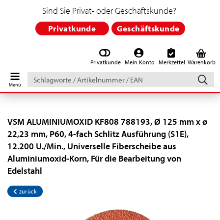
Sind Sie Privat- oder Geschäftskunde?
Privatkunde
Geschäftskunde
Privatkunde
Mein Konto
Merkzettel
Warenkorb
Schlagworte
/
Artikelnummer
/
EAN
VSM ALUMINIUMOXID KF808 788193, Ø 125 mm x ø
22,23 mm, P60, 4-fach Schlitz Ausführung (S1E),
12.200 U./Min., Universelle Fiberscheibe aus
Aluminiumoxid-Korn, Für die Bearbeitung von
Edelstahl
zurück