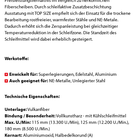
Preisleistungsverhältnis im Vergleich zu herkömlichen
Fiberscheiben. Durch schleifaktive Zusatzbeschichtung
Ausstatung mit TOP SIZE empfielt sich der Einsatz für die trockene
Bearbeitung rostfreieier, warmfester Stähle und NE-Metale.
Dadurch erhöht sich die Zerspanleistung bei gleichzeitiger
Temperaturreduktion in der Schleifzone. Die Standzeit des
Schleifmittel wird dabei erheblich gesteigert.
Werkstoffe:
Enwickelt für:
Superlegierungen, Edelstahl, Aluminium
Auch geeignet für:
NE-Metalle, Unlegierter Stahl
Technische Eigenschaften:
Unterlage:
Vulkanfiber
Bindung / Besonderheit:
Vollkunstharz - mit Kühlschleifmittel
Max. U./Min:
115 mm (13.300 U./Min), 125 mm (12.200 U./Min.),
180 mm (8.500 U./Min.)
Kornart:
Aluminiumoxid, Halbedelkorund (A)