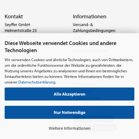
Kontakt
Informationen
Seyffer GmbH
Versand- &
Helmertstraße 23
Zahlungsbedingungen
68219 Mannheim
AGB
Diese Webseite verwendet Cookies und andere
Deutschland
Widerrufsrecht & Muster-
Technologien
Widerrufsformular
Tel.:
0621 8779-555
Fax: 0621 8779-100
Privatsphäre und Datenschutz
Wir verwenden Cookies und ähnliche Technologien, auch von Drittanbietern,
anfrage@seyffer.shop
Batterie- & Recyclinghinweis
um die ordentliche Funktionsweise der Website zu gewährleisten, die
www.seyffer-gmbh.de
Nutzung unseres Angebotes zu analysieren und Ihnen ein bestmögliches
Abfallvermeidung und
Einkaufserlebnis bieten zu können. Weitere Informationen finden Sie in
Bewirtschaftung von
unserer
Datenschutzerklärung
.
Altbatterien
Impressum
Alle Akzeptieren
Barrierefreiheit
Cookie Einstellungen
Nur Notwendige
Vertrag widerrufen
Widerrufsbelehrung
Weitere Informationen