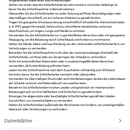
vorgesehenen Materialien und Anwendungen.
Stellen Sie sicher, dass die Schleifscheibe korrekt montiert und sicher befestigt ist,
bevor Sie die Schleifmaschine in Betrieb nehmen.
Überprüfen Sie die Schleifscheibe vor jeder Nutzung auf Risse, Beschädigungen oder
übermäßigen Verschleiß, um ein sicheres Arbeiten zu gewährleisten.
Tragen Sie geeignete Schutzausrüstung, einschließlich Schutzbrille, Atemschutzmaske
(z. B. FFP2 gegen Feinstaub), Gehörschutz, schnittfeste Handschuhe und einen
Gesichtsschutz, um Augen, Lunge und Hände zu schützen.
Verwenden Sie die Schleifscheibe nur in gut belüfteten Bereichen oder mit geeigneter
Absaugung, um die Belastung durch Schleifstaub und Funken zu minimieren.
Halten Sie Hände, Haare und lose Kleidung von der rotierenden Schleifscheibe fern, um
Verletzungen zu vermeiden.
Betreiben Sie die Schleifmaschine nicht über der maximal zulässigen Drehzahl der
Schleifscheibe, um Risse oder ein Zerspringen der Scheibe zu verhindern.
Nicht mit entzündlichen Materialien oder in explosionsgefährdeten Bereichen
verwenden, da Funkenbildung auftreten kann.
Lassen Sie die Schleifmaschine nach dem Ausschalten vollständig zum Stillstand
kommen, bevor Sie die Schleifscheibe wechseln oder überprüfen.
Vermeiden Sie übermäßigen Druck oder seitliche Belastungen, da dies die Lebensdauer
der Scheibe verkürzt und Materialbruch verursachen kann.
Bewahren Sie Schleifscheiben trocken, sauber und geschützt vor mechanischen
Belastungen auf, um ihre Haltbarkeit und Sicherheit zu gewährleisten.
Entsorgen Sie abgenutzte oder beschädigte Schleifscheiben gemäß den lokalen
Vorschriften, um Umweltschäden zu vermeiden.
Halten Sie Schleifscheiben außerhalb der Reichweite von Kindern, um unsachgemäßen
Gebrauch oder Verletzungen zu verhindern.
Datenblätter