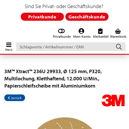
Sind Sie Privat- oder Geschäftskunde?
Privatkunde
Geschäftskunde
Privatkunde
Mein Konto
Merkzettel
Warenkorb
Schlagworte
/
Artikelnummer
/
EAN
3M™ Xtract™ 236U 29933, Ø 125 mm, P320,
Multilochung, Kletthaftend, 12.000 U/Min.,
Papierschleifscheibe mit Aluminiumkorn
zurück