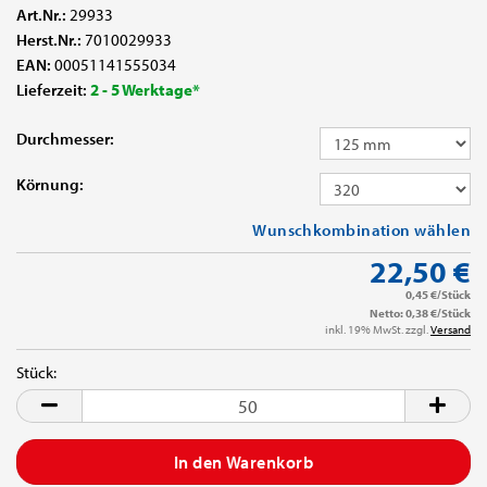
Art.Nr.:
29933
Herst.Nr.:
7010029933
EAN:
00051141555034
Lieferzeit:
2 - 5 Werktage*
Durchmesser:
Körnung:
Wunschkombination wählen
22,50 €
0,45 €/Stück
Netto: 0,38 €/Stück
inkl. 19% MwSt. zzgl.
Versand
Stück:
Stück