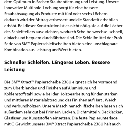
dem Optimum in Sachen Staubentfernung und Leistung. Unsere
innovative Multihole-Lochung sorgt für eine bessere
Staubabsaugung als Produkte mit fünf oder sechs Löchern –
dadurch wird der Abtrag verbessert und die Standzeit erheblich
erhöht. Bei dieser Konstruktion ist es nicht nötig, sie auf die Löcher
des Schleiftellers auszurichten, wodurch Scheibenwechsel schnell,
einfach und bequem durchführbar sind. Die Schleifmittel der Profi
Serie von 3M™ Papierschleifscheiben bieten eine unschlagbare
Kombination aus Leistung und Wert bieten.
Schneller Schleifen. Längeres Leben. Bessere
Leistung
Die 3M™ Xtract™ Papierscheibe 236U eignet sich hervorragend
zum Überblenden und Finishen auf Aluminium und
Kohlenstoffstahl sowie bei der Holzbearbeitung für den starken
und mittleren Materialabtrag und das Finishen auf Hart-, Weich-
und Verbundhölzern. Unsere Maschinenschliffscheiben lassen sich
außerdem sehr gut bei Primern, Lacken, Dichtmitteln, Decklacken,
Glasfaser und Kunststoffen einsetzen. Die feste Papierunterlage
mit C-Gewicht unserer 3M™ Xtract Papierscheibe 236U hält auch